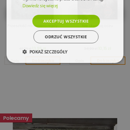
Dowiedz się więcej
AKCEPTUJ WSZYSTKIE
Przeszłość nie umiera nigdy
Nie otwieraj oczu
ODRZUĆ WSZYSTKIE
13,95 zł
10,15 zł
41,99 zł
34,99 zł
POKAŻ SZCZEGÓŁY
Opis
Do koszyka
Opis
Do koszyka
Niezbędne
Wydajność
Targetowanie
Funkcjonalność
Niesklasyfikowane
Polecamy