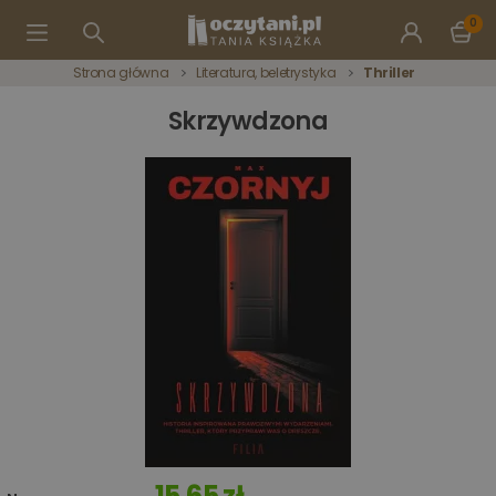
0
Strona główna
Literatura, beletrystyka
Thriller
Skrzywdzona
15,65 zł