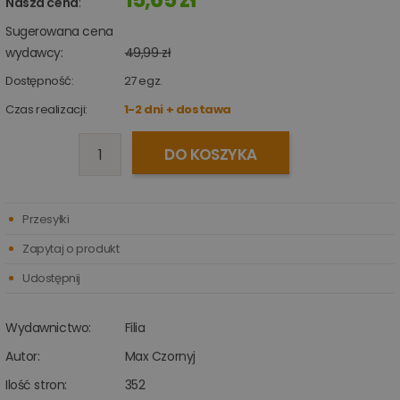
Nasza cena
:
Sugerowana cena
wydawcy:
49,99 zł
Dostępność:
27
egz.
Czas realizacji:
1-2 dni + dostawa
DO KOSZYKA
Przesyłki
Zapytaj o produkt
Udostępnij
Wydawnictwo:
Filia
Autor:
Max Czornyj
Ilość stron:
352