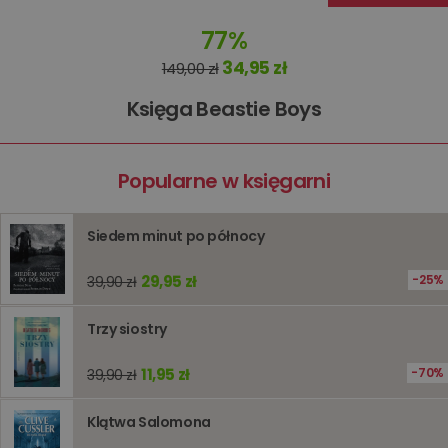
związany
koszyki
77%
zakupó
użytkown
34,95 zł
sesji
149,00 zł
przegląd
Polityce
prywatności Google
Księga Beastie Boys
licznik
www.oczytani.pl
1 godzina
Ten plik
jest uży
liczenia i
śledzeni
lub wyda
Popularne w księgarni
stronie
internet
pomagaj
analizie i
optymali
Siedem minut po północy
wydajno
strony
internet
29,95 zł
25%
39,90 zł
PHPSESSID
Sesja
Cookie
PHP.net
generow
www.oczytani.pl
Trzy siostry
przez apl
oparte n
PHP. Jest
11,95 zł
70%
39,90 zł
identyfik
ogólneg
przeznac
używany
Klątwa Salomona
obsługi
zmiennyc