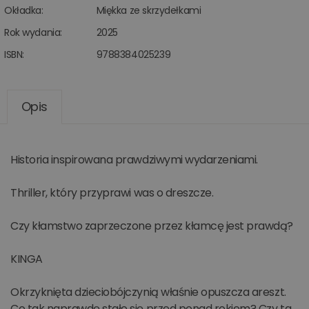
Okładka:
Miękka ze skrzydełkami
Rok wydania:
2025
ISBN:
9788384025239
Opis
Historia inspirowana prawdziwymi wydarzeniami.
Thriller, który przyprawi was o dreszcze.
Czy kłamstwo zaprzeczone przez kłamcę jest prawdą?
KINGA
Okrzyknięta dzieciobójczynią właśnie opuszcza areszt.
Co tak naprawdę stało się przed ponad rokiem? Czy ta