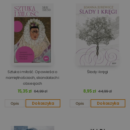
Sztuka i miłość. Opowieści o
Ślady i kręgi
namiętnościach, skandalach i
obsesjach
15,35 zł
8,95 zł
64,99 zł
44,99 zł
Opis
Do koszyka
Opis
Do koszyka