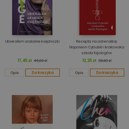
Ubierałam arabskie księżniczki
Recepta na adrenalinę.
Napoleon Cybulski i krakowska
szkoła fizjologów
17,45 zł
12,25 zł
46,00 zł
39,90 zł
Opis
Do koszyka
Opis
Do koszyka