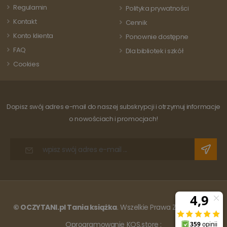
Regulamin
Polityka prywatności
Kontakt
Cennik
Konto klienta
Ponownie dostępne
FAQ
Dla bibliotek i szkół
Cookies
Dopisz swój adres e-mail do naszej subskrypcji i otrzymuj informacje
o nowościach i promocjach!
© OCZYTANI.pl Tania książka
. Wszelkie Prawa Zastrzeżone.
Oprogramowanie KQS.store
: