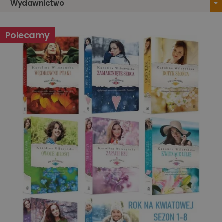
Wydawnictwo
witrynie i służy
do obliczania
danych
dotyczących
Polecamy
odwiedzających
sesji i kampanii
na potrzeby
raportów
analitycznych
witryn.