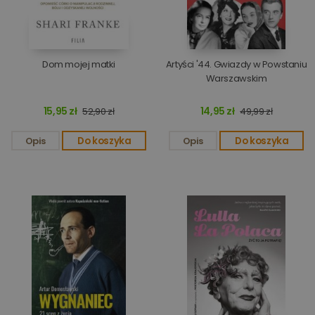
Dom mojej matki
Artyści '44. Gwiazdy w Powstaniu
Warszawskim
15,95 zł
14,95 zł
52,90 zł
49,99 zł
Opis
Do koszyka
Opis
Do koszyka