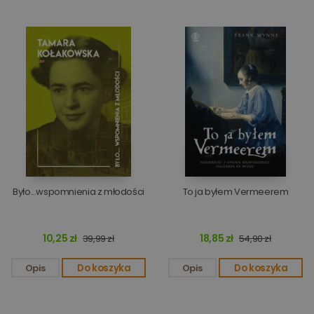
Było...wspomnienia z młodości
To ja byłem Vermeerem
10,25 zł
18,85 zł
39,99 zł
54,90 zł
Opis
Do koszyka
Opis
Do koszyka