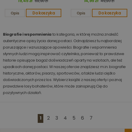
19,45 zł
14,95 zł
69,90 zł
49,90 zł
Analytics
jest używany
utrzymy
przez Google
stanu sesj
Analytics do
Opis
Do koszyka
Opis
Do koszyka
utrzymywania
_gid
1 miesiąc
Ten plik
Google LLC
stanu sesji.
cookie je
.www.oczytani.pl
ustawian
_ga
1 rok 1 miesiąc
Ta nazwa pliku
Google
przez Go
cookie jest
LLC
Biografie i wspomnienia
to kategoria, w której można znaleźć
Analytics
powiązana z
.oczytani.pl
Przechow
autentyczne opisy życia danej postaci. Odnajdziesz tu najbardziej
Google
aktualizu
Universal
poruszające i wzruszające opowieści. Biografie i wspomnienia
unikalną
Analytics - co
wartość d
stanowi istotną
słynnych ludzi mogą inspirować czytelnika, ponieważ to prawdziwe
każdej
aktualizację
odwiedza
historie opisujące bagaż doświadczeń oparty na wzlotach, ale też
powszechnie
strony i s
używanej usługi
upadkach danej postaci. W naszej ofercie znajdziesz m.in. biografie
do liczeni
analitycznej
śledzenia
historyczne, aktorów, pisarzy, sportowców, a także ludzi ciężko
Google. Ten pli
odsłon.
cookie służy do
doświadczonych przez los. Wybierz książki z naszej oferty i poznaj
rozróżniania
prawdziwe losy bohaterów, które może zainspirują Cię do
unikalnych
użytkowników
pozytywnych działań.
poprzez
przypisanie
losowo
wygenerowanej
liczby jako
identyfikatora
1
2
3
4
5
6
7
klienta. Jest on
uwzględniony 
każdym żądani
strony w