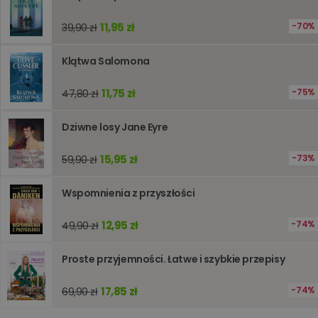
11,95 zł
70%
39,90 zł
Klątwa Salomona
11,75 zł
75%
47,80 zł
Dziwne losy Jane Eyre
15,95 zł
73%
59,90 zł
Wspomnienia z przyszłości
12,95 zł
74%
49,90 zł
Proste przyjemności. Łatwe i szybkie przepisy
17,85 zł
74%
69,90 zł