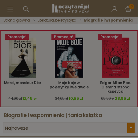
0
Strona główna
Literatura, beletrystyka
Biografie i wspomnienia
Promocja!
Promocja!
Promocja!
Merci, monsieur Dior
Moje boje w
Edgar Allan Poe.
pojedynkę i we dwoje
Ciemna strona
księżyca
12,45 zł
10,55 zł
28,95 zł
44,90 zł
34,65 zł
69,99 zł
Biografie i wspomnienia | tania książka