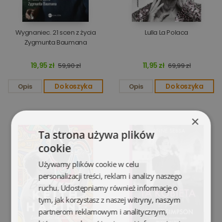
Wygnaniec. 21 scen z życia
Lulla La Polaca
Zygmunta Baumana
19,95 zł
11,95 zł
59,90 zł
69,99 zł
Opis
Do koszyka
Opis
Do koszyka
×
Ta strona używa plików
cookie
Używamy plików cookie w celu
personalizacji treści, reklam i analizy naszego
ruchu. Udostępniamy również informacje o
tym, jak korzystasz z naszej witryny, naszym
partnerom reklamowym i analitycznym,