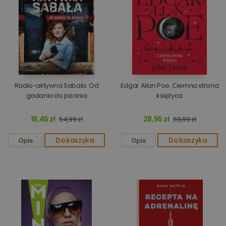
Radio-aktywna Sabała. Od
Edgar Allan Poe. Ciemna strona
gadania do pisania
księżyca
18,45 zł
28,95 zł
54,99 zł
69,99 zł
Opis
Do koszyka
Opis
Do koszyka