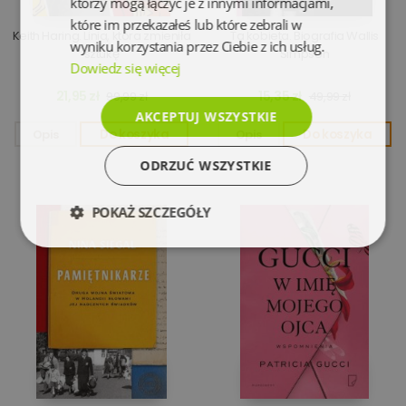
którzy mogą łączyć je z innymi informacjami,
które im przekazałeś lub które zebrali w
Keith Haring. Linia, która zmieniła
Ta kobieta. Biografia Wallis
wyniku korzystania przez Ciebie z ich usług.
sztukę
Simpson
Dowiedz się więcej
21,95 zł
15,35 zł
99,99 zł
49,99 zł
AKCEPTUJ WSZYSTKIE
Opis
Do koszyka
Opis
Do koszyka
ODRZUĆ WSZYSTKIE
POKAŻ SZCZEGÓŁY
Niezbędne
Wydajność
Targetowanie
Funkcjonalność
Niesklasyfikowane