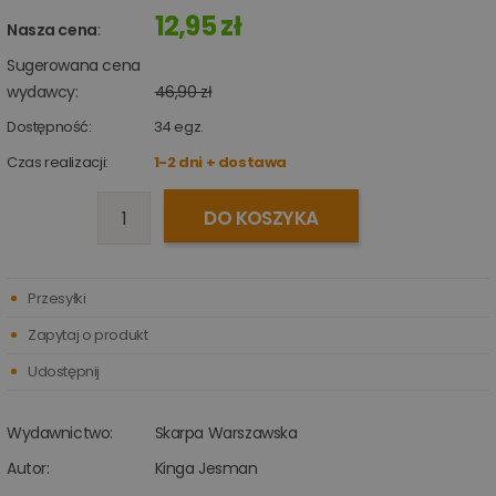
12,95 zł
Nasza cena
:
Sugerowana cena
wydawcy:
46,90 zł
Dostępność:
34
egz.
Czas realizacji:
1-2 dni + dostawa
DO KOSZYKA
Przesyłki
Zapytaj o produkt
Udostępnij
Wydawnictwo:
Skarpa Warszawska
Autor:
Kinga Jesman