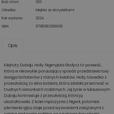
Ilość stron:
320
Okładka:
Miękka ze skrzydełkami
Rok wydania:
2024
ISBN:
9788383295695
Opis
Klejnoty Dubaju. Holly. Nigeryjska Słodycz to powieść,
która w niezwykle poruszający sposób przedstawia losy
dwojga bohaterów z różnych światów. Holly, Szwedka z
przeszłością, to silna kobieta, która zdołała przetrwać w
trudnych warunkach rodzinnych. Jej życie w luksusowym
Dubaju kontrastuje z przeszłością, która ją
ukształtowała. Z kolei mężczyzna z Nigerii, potomek
plemienia Igbo, staje przed wyzwaniami związanymi z
opieką nad swoją rodziną, co czyni jego losy równie