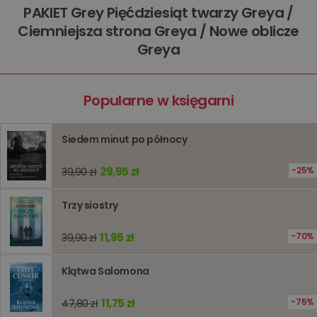
wydajno
PAKIET Grey Pięćdziesiąt twarzy Greya /
strony
internet
Ciemniejsza strona Greya / Nowe oblicze
PHPSESSID
Sesja
Cookie
PHP.net
Greya
generow
www.oczytani.pl
przez apl
oparte n
PHP. Jest
identyfik
Popularne w księgarni
ogólneg
przeznac
używany
obsługi
Siedem minut po północy
zmiennyc
użytkown
Zwykle je
29,95 zł
25%
39,90 zł
liczba
generow
losowo,
jej użyc
Trzy siostry
być spec
dla witry
dobrym
11,95 zł
70%
39,90 zł
przykład
utrzymy
statusu
Klątwa Salomona
zalogow
użytkow
między
stronami
11,75 zł
75%
47,80 zł