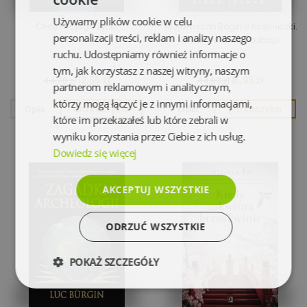
Używamy plików cookie w celu
Chcę twojego życia
Wojowniczki Boginie Księżniczki.
personalizacji treści, reklam i analizy naszego
Historie kobiet z Dubaju
ruchu. Udostępniamy również informacje o
tym, jak korzystasz z naszej witryny, naszym
12,55 zł
16,95 zł
44,90 zł
44,90 zł
partnerom reklamowym i analitycznym,
którzy mogą łączyć je z innymi informacjami,
Opis
Do koszyka
Opis
Do koszyka
które im przekazałeś lub które zebrali w
wyniku korzystania przez Ciebie z ich usług.
Dowiedz się więcej
AKCEPTUJ WSZYSTKIE
ODRZUĆ WSZYSTKIE
POKAŻ SZCZEGÓŁY
Niezbędne
Wydajność