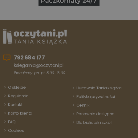
użytkowników
poprzez
przypisanie
losowo
wygenerowanej
liczby jako
identyfikatora
klienta. Jest on
uwzględniony 
każdym żądani
strony w
witrynie i służy
do obliczania
792 684 177
danych
dotyczących
ksiegarnia@oczytani.pl
odwiedzających
sesji i kampanii
Pracujemy: pn-pt: 8:00-16:00
na potrzeby
raportów
analitycznych
O sklepie
Hurtownia Tania książka
witryn.
Regulamin
Polityka prywatności
Kontakt
Cennik
Konto klienta
Ponownie dostępne
FAQ
Dla bibliotek i szkół
Cookies