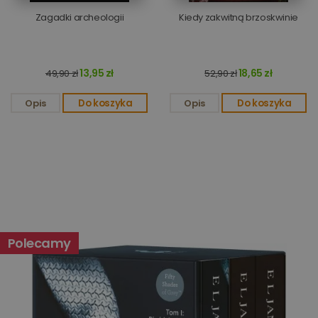
Zagadki archeologii
Kiedy zakwitną brzoskwinie
Targetowanie
Funkcjonalność
13,95 zł
18,65 zł
49,90 zł
52,90 zł
Niesklasyfikowane
Opis
Do koszyka
Opis
Do koszyka
Niezbędne
Wydajność
Targetowanie
Funkcjonalność
Niesklasyfikowane
Niezbędne pliki cookie umożliwiają korzystanie z
Polecamy
podstawowych funkcji strony internetowej, takich jak
logowanie użytkownika i zarządzanie kontem. Bez
niezbędnych plików cookie nie można prawidłowo
korzystać ze strony internetowej.
Dostawca
/
Okres
Nazwa
Opis
Domena
przechowywania