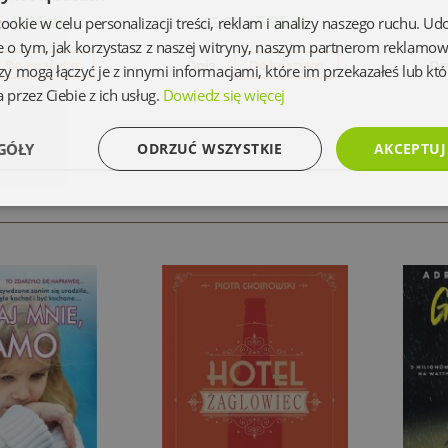
11,35 zł
5,95 zł
zł
39,80 zł
kie w celu personalizacji treści, reklam i analizy naszego ruchu. U
e o tym, jak korzystasz z naszej witryny, naszym partnerom reklamo
Do koszyka
Opis
Do koszyka
Op
zy mogą łączyć je z innymi informacjami, które im przekazałeś lub któ
 przez Ciebie z ich usług.
Dowiedz się więcej
GÓŁY
ODRZUĆ WSZYSTKIE
AKCEPTUJ
Wydajność
Targetowanie
Funkcjonalność
Ni
Niezbędne
Wydajność
Targetowanie
Funkcjonalność
Niesklasyfikowan
 umożliwiają korzystanie z podstawowych funkcji strony internetowej, takich jak logowanie 
ez niezbędnych plików cookie nie można prawidłowo korzystać ze strony internetowej.
Dostawca
/
Okres
Opis