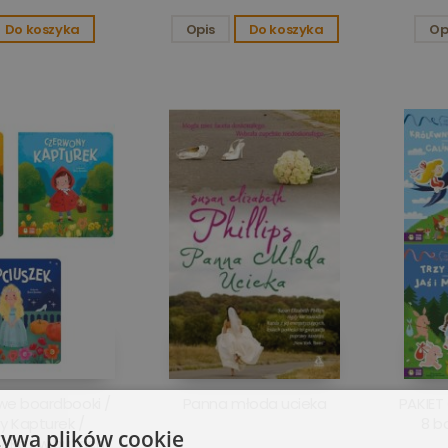
Do koszyka
Opis
Do koszyka
Op
we boardbooki /
Panna młoda ucieka
PAKIET
 Kapturek /
8 b
żywa plików cookie
/ Kot w butach