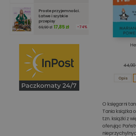
_ga
Proste przyjemności.
Łatwe i szybkie
przepisy
17,85 zł
69,90 zł
74%
He
44,90 
Opis
O księgarni tan
Tania książka o
tzn. książki z 
oferując Państ
nieprzychylnych