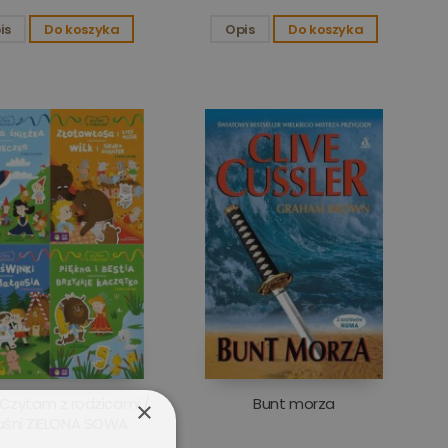
is
Do koszyka
Opis
Do koszyka
 Czytam z rodzicami /
Bunt morza
×
aśni ZIELONA SOWA