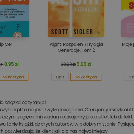
aktualizuje unikalną wartość dla każdej odwiedzane
.www.oczytani.pl
1 rok 1 miesiąc
Ta nazwa pliku cookie jest powiązana z Google Universal 
Google
liczenia i śledzenia odsłon.
stanowi istotną aktualizację powszechnie używanej usługi
LLC
Google. Ten plik cookie służy do rozróżniania unikalny
.oczytani.pl
poprzez przypisanie losowo wygenerowanej liczby jako id
Jest on uwzględniony w każdym żądaniu strony w witryni
obliczania danych dotyczących odwiedzających, sesji i k
raportów analitycznych witryn.
lp Me!
Alight. Rozpaleni /Trylogia
Moje 
Generacje. Tom 2
8,95 zł
5,95 zł
zł
39,90 zł
Do koszyka
Opis
Do koszyka
Op
ia książka oczytani.pl
czytani.pl to nie jest zwykła księgarnia. Oferujemy książki ou
większymi zagięciami i wadami opisujemy jako outlet lub defekt
wu tanie książki, dobrych autorów w b.dobrym stanie. Tysiące
 potwierdzają, że klient jak dla nas najważniejszy.