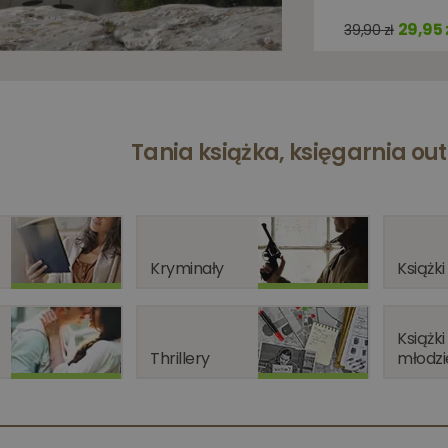
29,95 
39,90 zł
Tania książka, księgarnia outl
Kryminały
Książki
Książki
Thrillery
młodzi