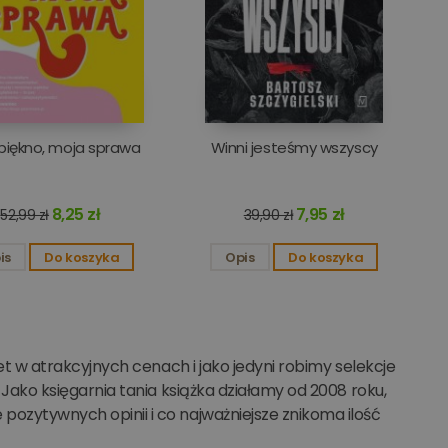
j strony i służy do
Analytics - co
 analitycznej
ch użytkowników
entyfikatora klienta.
e i służy do
ampanii na potrzeby
piękno, moja sprawa
Winni jesteśmy wszyscy
8,25 zł
7,95 zł
52,99 zł
39,90 zł
is
Do koszyka
Opis
Do koszyka
tlet w atrakcyjnych cenach i jako jedyni robimy selekcje
. Jako księgarnia tania książka działamy od 2008 roku,
 pozytywnych opinii i co najważniejsze znikoma ilość