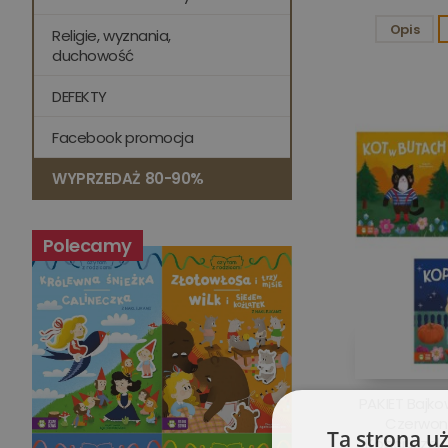
Opis
Religie, wyznania,
duchowość
DEFEKTY
Facebook promocja
WYPRZEDAŻ 80-90%
Polecamy
PAKIET Bajko
Czerwony
Ta strona u
Kopciuszek 