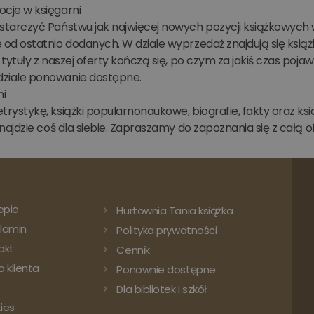
cje w księgarni
starczyć Państwu jak najwięcej nowych pozycji książkowych w
 od ostatnio dodanych. W dziale wyprzedaż znajdują się książ
 tytuły z naszej oferty kończą się, po czym za jakiś czas pojaw
ziale ponowanie dostępne.
ni
rystykę, książki popularnonaukowe, biografie, fakty oraz książ
znajdzie coś dla siebie. Zapraszamy do zapoznania się z całą ofe
epie
Hurtownia Tania książka
lamin
Polityka prywatności
akt
Cennik
 klienta
Ponownie dostępne
Dla bibliotek i szkół
ies