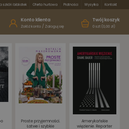
a szkół i bibliotek
Oferta hurtowa
Płatności
Wysyłka
Kontakt
Konto klienta
Twój koszyk
/
Załóż konto
Zaloguj się
0 szt (0,00 zł)
po
Proste przyjemności.
Amerykańskie
Łatwe i szybkie
więzienie. Reporter