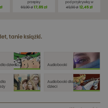
przepisy
pod przykrywką w
sercu więziennego
zł
17,85 zł
12,45 zł
69,90 zł
49,90 zł
biznesu
et, tanie książki.
 dla dzieci
Audiobooki
 dla
Audiobooki dla
eży
dzieci