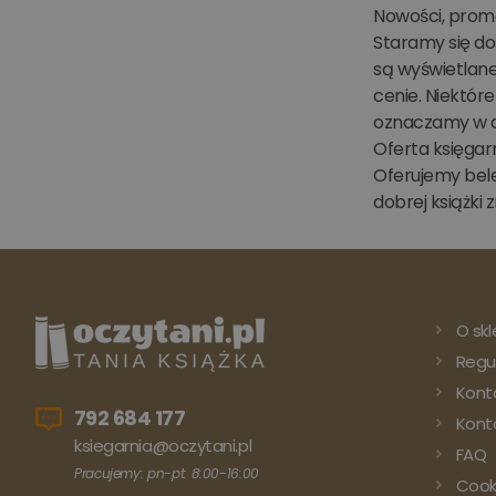
Nowości, promo
Staramy się do
są wyświetlane
cenie. Niektóre
oznaczamy w d
Oferta księgar
Oferujemy belet
dobrej książki 
O skl
Regu
Kont
792 684 177
Konto
ksiegarnia@oczytani.pl
FAQ
Pracujemy: pn-pt: 8:00-16:00
Cook