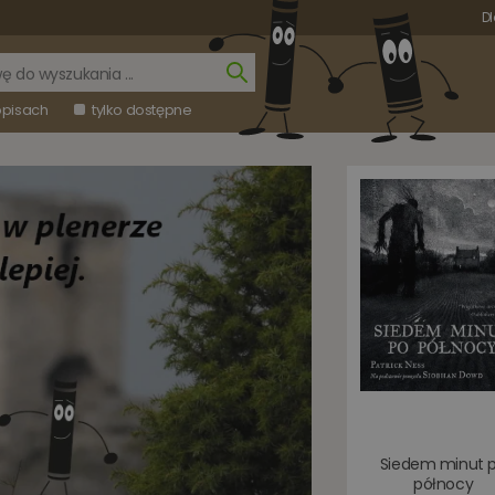
Dl
opisach
tylko dostępne
Siedem minut 
północy