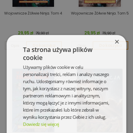
Wojownicze Żółwie Ninja. Tom 4
Wojownicze Żółwie Ninja. Tom 5
29,95 zł
29,95 zł
79,90 zł
79,90 zł
×
Opis
Do koszyka
Opis
Do koszyka
Ta strona używa plików
cookie
Używamy plików cookie w celu
personalizacji treści, reklam i analizy naszego
ruchu. Udostępniamy również informacje o
tym, jak korzystasz z naszej witryny, naszym
partnerom reklamowym i analitycznym,
którzy mogą łączyć je z innymi informacjami,
które im przekazałeś lub które zebrali w
wyniku korzystania przez Ciebie z ich usług.
Dowiedz się więcej