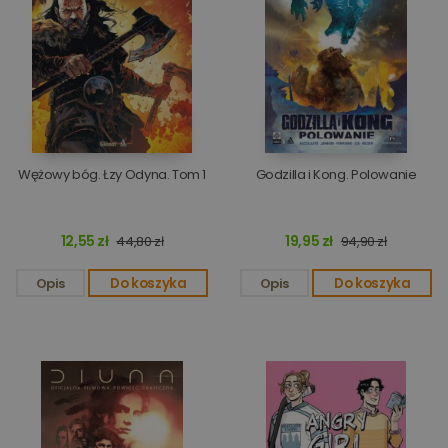
Wężowy bóg. Łzy Odyna. Tom 1
Godzilla i Kong. Polowanie
12,55 zł
19,95 zł
44,80 zł
94,90 zł
Opis
Do koszyka
Opis
Do koszyka