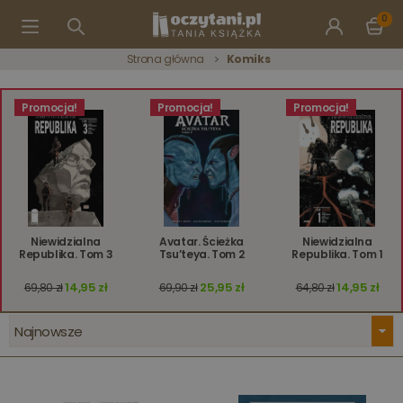
0
Strona główna
Komiks
Promocja!
Promocja!
Promocja!
Niewidzialna
Avatar. Ścieżka
Niewidzialna
Republika. Tom 3
Tsu’teya. Tom 2
Republika. Tom 1
14,95 zł
25,95 zł
14,95 zł
69,80 zł
69,90 zł
64,80 zł