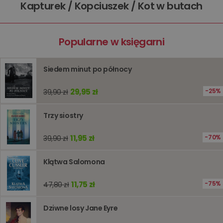
Kapturek / Kopciuszek / Kot w butach
raportów
analitycznych
witryn.
Popularne w księgarni
Siedem minut po północy
29,95 zł
25%
39,90 zł
Trzy siostry
11,95 zł
70%
39,90 zł
Klątwa Salomona
11,75 zł
75%
47,80 zł
Dziwne losy Jane Eyre