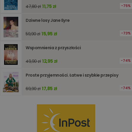
użytkown
11,75 zł
75%
47,80 zł
Zwykle je
liczba
generow
Dziwne losy Jane Eyre
losowo,
jej użyc
być spec
dla witry
15,95 zł
73%
59,90 zł
dobrym
przykład
utrzymy
Wspomnienia z przyszłości
statusu
zalogow
użytkow
12,95 zł
74%
49,90 zł
między
stronami
Proste przyjemności. Łatwe i szybkie przepisy
Dostawca
/
Okres
17,85 zł
74%
69,90 zł
Nazwa
Opis
Domena
przechowywania
_ga_Q25NFDH6D8
.www.oczytani.pl
1 miesiąc
Ten plik
Dostawca
/
Okres
Nazwa
Opis
cookie je
Domena
przechowywania
używany
przez Go
_ga_PF5CNRJ3W2
.oczytani.pl
1 rok 1 miesiąc
Ten plik cookie
Analytics
jest używany
utrzymy
przez Google
stanu sesj
Analytics do
utrzymywania