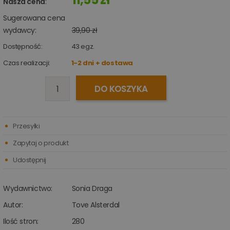
Nasza cena
:
Sugerowana cena
wydawcy:
39,90 zł
Dostępność:
43
egz.
Czas realizacji:
1-2 dni + dostawa
DO KOSZYKA
Przesyłki
Zapytaj o produkt
Udostępnij
Wydawnictwo:
Sonia Draga
Autor:
Tove Alsterdal
Ilość stron:
280