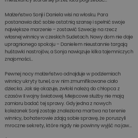
Małżeństwo Sonji i Daniela wisi na włosku. Para
postanawia dać sobie ostatnią szansę i spełnić swoje
największe marzenie – zostawić Szwecję na rzecz
własnej winnicy w czeskich Sudetach. Nowy dom nie daje
upragnionego spokoju – Danielem nieustannie targają
huśtawki nastrojów, a Sonja nawiązuje kilka tajemniczych
znajomości…
Pewnej nocy małżeństwo odnajduje w podziemiach
winnicy ukryty tunel, a w nim zmumifikowane ciało
dziecka. Jak się okazuje, zwłoki należą do chłopca z
czasów II wojny światowej. Miejscowe służby nie mają
zamiaru badać tej sprawy. Gdy jedna z nowych
koleżanek Sonji zostaje znaleziona martwa na terenie
winnicy, bohaterowie zdają sobie sprawę, że poruszyli
mroczne sekrety, które nigdy nie powinny wyjść na jaw…