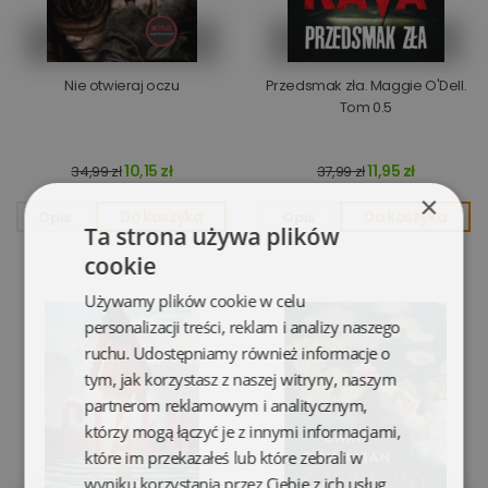
Nie otwieraj oczu
Przedsmak zła. Maggie O'Dell.
Tom 0.5
10,15 zł
11,95 zł
34,99 zł
37,99 zł
×
Opis
Do koszyka
Opis
Do koszyka
Ta strona używa plików
cookie
Używamy plików cookie w celu
personalizacji treści, reklam i analizy naszego
ruchu. Udostępniamy również informacje o
tym, jak korzystasz z naszej witryny, naszym
partnerom reklamowym i analitycznym,
którzy mogą łączyć je z innymi informacjami,
które im przekazałeś lub które zebrali w
wyniku korzystania przez Ciebie z ich usług.