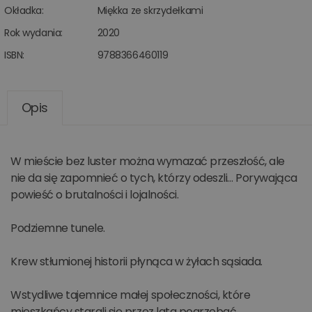
Okładka:
Miękka ze skrzydełkami
Rok wydania:
2020
ISBN:
9788366460119
Opis
W mieście bez luster można wymazać przeszłość, ale
nie da się zapomnieć o tych, którzy odeszli… Porywająca
powieść o brutalności i lojalności.
Podziemne tunele.
Krew stłumionej historii płynąca w żyłach sąsiada.
Wstydliwe tajemnice małej społeczności, które
mieszkańcy starali się przez lata pogrzebać…