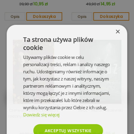
10,95 zł
14,95 zł
39,90 zł
49,90 zł
Opis
Do koszyka
Opis
Do koszyka
×
Ta strona używa plików
cookie
Używamy plików cookie w celu
personalizacji treści, reklam i analizy naszego
ruchu. Udostępniamy również informacje o
tym, jak korzystasz z naszej witryny, naszym
partnerom reklamowym i analitycznym,
którzy mogą łączyć je z innymi informacjami,
które im przekazałeś lub które zebrali w
wyniku korzystania przez Ciebie z ich usług.
Czerwona pełnia. Kobiety z
Mróz - Marcin Ciszewski
Dowiedz się więcej
rodziny Wierzbickich. Tom 3
AKCEPTUJ WSZYSTKIE
15,85 zł
12,95 zł
49,99 zł
49,90 zł