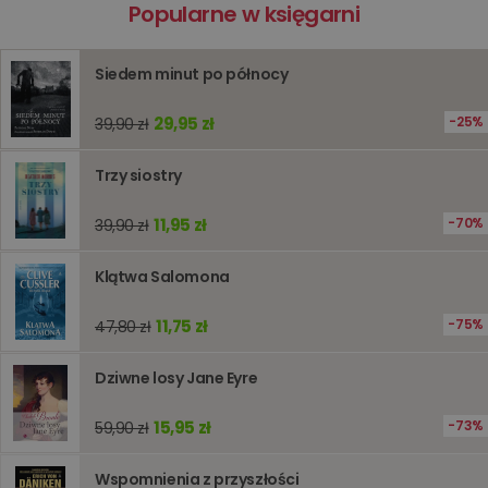
Polityce
Popularne w księgarni
prywatności Google
licznik
www.oczytani.pl
1 godzina
Ten plik
jest uży
liczenia i
śledzeni
Siedem minut po północy
lub wyda
stronie
internet
29,95 zł
25%
39,90 zł
pomagaj
analizie i
optymali
Trzy siostry
wydajno
strony
internet
11,95 zł
70%
39,90 zł
PHPSESSID
Sesja
Cookie
PHP.net
generow
www.oczytani.pl
przez apl
Klątwa Salomona
oparte n
PHP. Jest
identyfik
11,75 zł
75%
47,80 zł
ogólneg
przeznac
używany
Dziwne losy Jane Eyre
obsługi
zmiennyc
użytkown
Zwykle je
15,95 zł
73%
59,90 zł
liczba
generow
losowo,
Wspomnienia z przyszłości
jej użyc