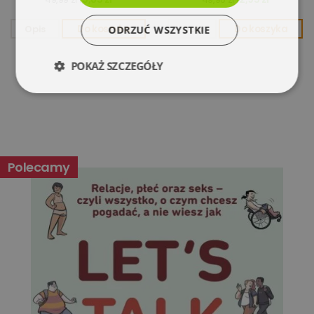
Opis
Do koszyka
Opis
Do koszyka
ODRZUĆ WSZYSTKIE
POKAŻ SZCZEGÓŁY
Niezbędne
Wydajność
Targetowanie
Funkcjonalność
Polecamy
Niesklasyfikowane
Niezbędne
Wydajność
Targetowanie