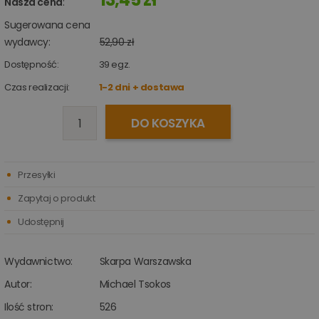
Nasza cena
:
Sugerowana cena
wydawcy:
52,90 zł
Dostępność:
39
egz.
Czas realizacji:
1-2 dni + dostawa
DO KOSZYKA
Przesyłki
Zapytaj o produkt
Udostępnij
Wydawnictwo:
Skarpa Warszawska
Autor:
Michael Tsokos
Ilość stron:
526