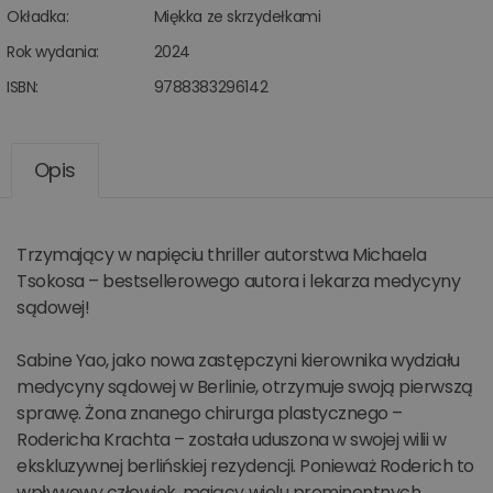
Okładka:
Miękka ze skrzydełkami
Rok wydania:
2024
ISBN:
9788383296142
Opis
Trzymający w napięciu thriller autorstwa Michaela
Tsokosa – bestsellerowego autora i lekarza medycyny
sądowej!
Sabine Yao, jako nowa zastępczyni kierownika wydziału
medycyny sądowej w Berlinie, otrzymuje swoją pierwszą
sprawę. Żona znanego chirurga plastycznego –
Rodericha Krachta – została uduszona w swojej wilii w
ekskluzywnej berlińskiej rezydencji. Ponieważ Roderich to
wpływowy człowiek, mający wielu prominentnych