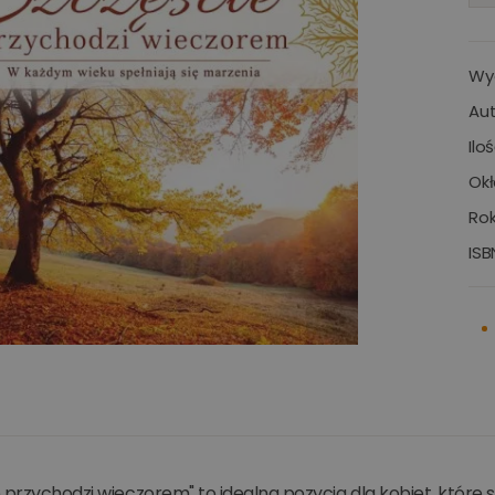
Wy
Aut
Ilo
Okł
Rok
ISB
 przychodzi wieczorem" to idealna pozycja dla kobiet, które s