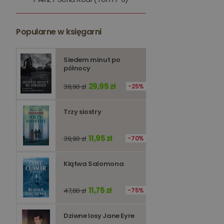
kqs_token
kqs_przechowalnia
Popularne w księgarni
licznik
Polityce 
Siedem minut po
północy
PHPSESSID
29,95 zł
39,90 zł
25%
Trzy siostry
11,95 zł
Nazwa
39,90 zł
70%
Nazwa
_ga_Q25NFDH6D8
Klątwa Salomona
_ga_PF5CNRJ3W2
_gid
_ga
11,75 zł
47,80 zł
75%
Dziwne losy Jane Eyre