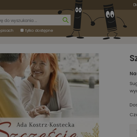
Dl
opisach
tylko dostępne
S
Na
Su
wy
Do
Cza