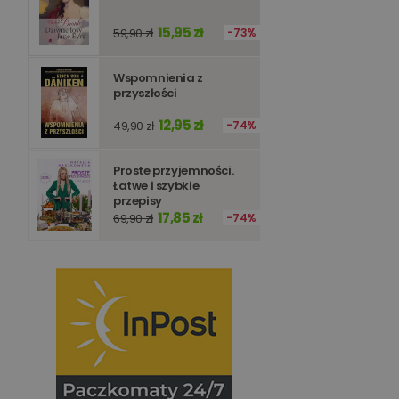
15,95 zł
59,90 zł
73%
Wspomnienia z
przyszłości
12,95 zł
49,90 zł
74%
Proste przyjemności.
Łatwe i szybkie
przepisy
17,85 zł
69,90 zł
74%