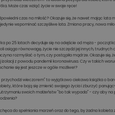
otka. Może czas wziąć życie w swoje ręce!
dpowiedni czas na miłość? Okazuje się, że nawet mając lata 
 jedynie wspominać szczęśliwe lata. Zmiana pracy, nowa miło
ka po 25 latach decyduje się na odejście od męża - początkow
li osiąga równowagę, życie nie szczędzi jej innych, trudnych
czyna rozmyślać o tym, czy postąpiła mądrze. Okazuje się, że
 izolacji z powodu pandemii koronawirusa. Czy w takich warunk
chanie się jest jeszcze w ogóle możliwe!?
e przychodzi wieczorem" to wyjątkowo ciekawa książka o bard
biety, które boją się zmienić swojego życia i zburzyć panując
y utrzymaniu swoich małżeństw "bo tak wypada" - czy aby na
rodzenia?
chęca do spełniania marzeń oraz do tego, by żadna kobieta z 