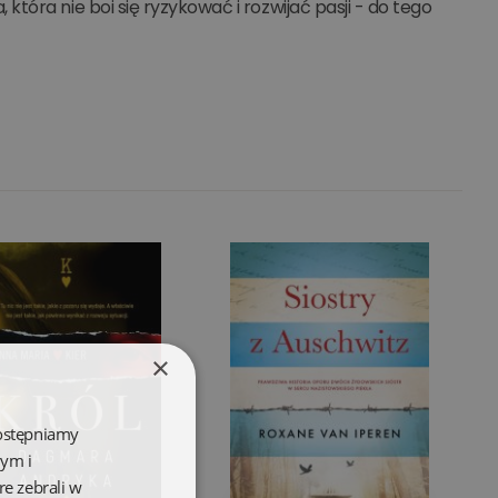
óra nie boi się ryzykować i rozwijać pasji - do tego
×
dostępniamy
wym i
re zebrali w