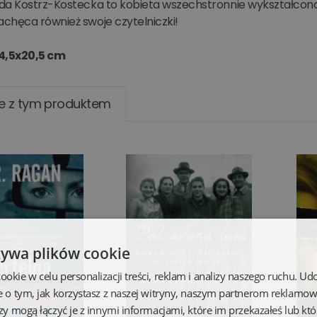
a Kostrz-Kostecka to kobieta wszechstronnie wykształcona, kt
chęca również swoje czytelniczki!
4,5x20,5 cm
e z tym produktem
żywa plików cookie
kie w celu personalizacji treści, reklam i analizy naszego ruchu. U
e o tym, jak korzystasz z naszej witryny, naszym partnerom reklamo
zy mogą łączyć je z innymi informacjami, które im przekazałeś lub któ