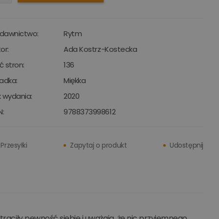
dawnictwo:
Rytm
or:
Ada Kostrz-Kostecka
ść stron:
136
adka:
Miękka
 wydania:
2020
N:
9788373998612
Przesyłki
Zapytaj o produkt
Udostępnij
traciły pewność siebie i uważają, że nic przyjemnego