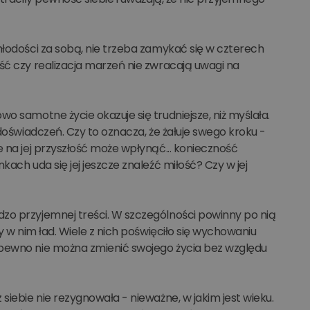
młodości za sobą, nie trzeba zamykać się w czterech
ść czy realizacja marzeń nie zwracają uwagi na
o samotne życie okazuje się trudniejsze, niż myślała.
 doświadczeń. Czy to oznacza, że żałuje swego kroku -
 na jej przyszłość może wpłynąć... konieczność
ach uda się jej jeszcze znaleźć miłość? Czy w jej
zo przyjemnej treści. W szczególności powinny po nią
y w nim ład. Wiele z nich poświęciło się wychowaniu
 pewno nie można zmienić swojego życia bez względu
siebie nie rezygnowała - nieważne, w jakim jest wieku.