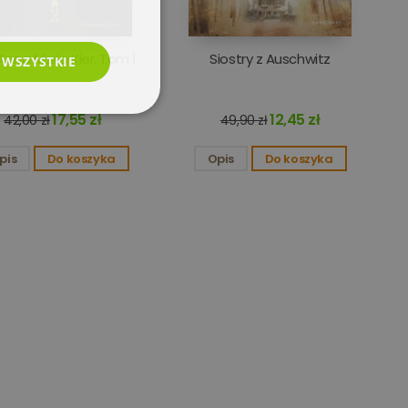
 Anna Maria Kier. Tom 1
Siostry z Auschwitz
 WSZYSTKIE
esklasyfikowane
17,55 zł
12,45 zł
42,00 zł
49,90 zł
pis
Do koszyka
Opis
Do koszyka
e
użytkownika i