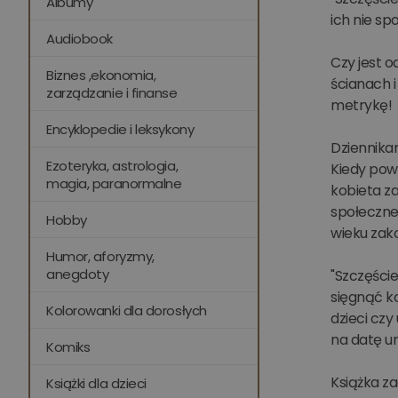
Albumy
ich nie sp
Audiobook
Czy jest o
Biznes ,ekonomia,
ścianach i
zarządzanie i finanse
metrykę!
Encyklopedie i leksykony
Dziennikar
Ezoteryka, astrologia,
Kiedy powo
magia, paranormalne
kobieta za
społecznej
Hobby
wieku zako
Humor, aforyzmy,
anegdoty
"Szczęści
sięgnąć ko
Kolorowanki dla dorosłych
dzieci cz
na datę u
Komiks
Książka za
Książki dla dzieci