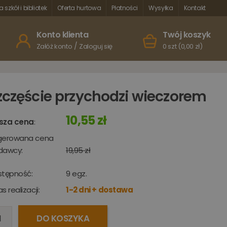
a szkół i bibliotek
Oferta hurtowa
Płatności
Wysyłka
Kontakt
Konto klienta
Twój koszyk
/
Załóż konto
Zaloguj się
0 szt (0,00 zł)
zczęście przychodzi wieczorem
10,55 zł
sza cena
:
gerowana cena
dawcy:
19,95 zł
stępność:
9
egz.
s realizacji:
1-2 dni + dostawa
DO KOSZYKA