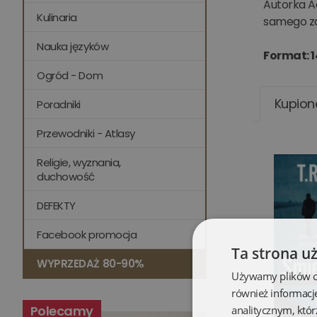
Autorka Ad
Kulinaria
samego za
Nauka języków
Format: 1
Ogród - Dom
Kupion
Poradniki
Przewodniki - Atlasy
Religie, wyznania,
duchowość
DEFEKTY
Facebook promocja
Ta strona u
WYPRZEDAŻ 80-90%
Używamy plików coo
również informacj
Polecamy
analitycznym, któr