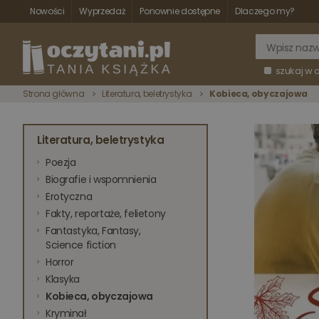
Nowości
Wyprzedaż
Ponownie dostępne
Dlaczego my?
szukaj w 
Strona główna
Literatura, beletrystyka
Kobieca, obyczajowa
Literatura, beletrystyka
Poezja
Biografie i wspomnienia
Erotyczna
Fakty, reportaże, felietony
Fantastyka, Fantasy,
Science fiction
Horror
Klasyka
Kobieca, obyczajowa
Kryminał