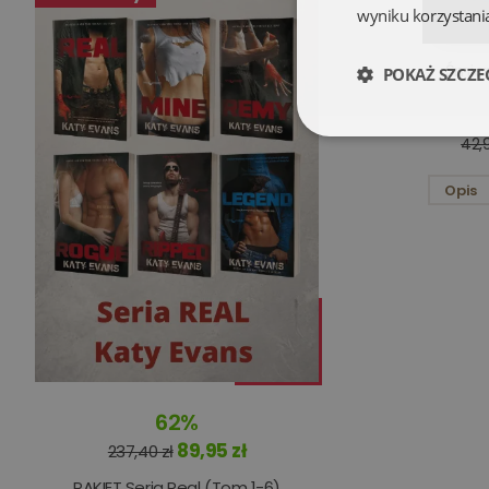
wyniku korzystania
Śmier
POKAŻ SZCZE
Niezbędne
42,9
Opis
Niezbędne pliki cookie
zarządzanie kontem. B
Nazwa
62%
kqs_koszyk
89,95 zł
237,40 zł
kqs_panel
PAKIET Seria Real (Tom 1-6)