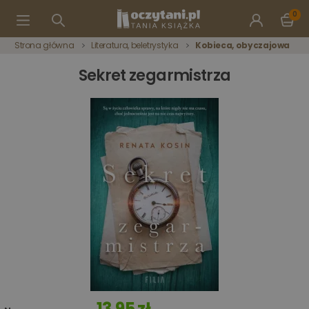
0
Strona główna
Literatura, beletrystyka
Kobieca, obyczajowa
Sekret zegarmistrza
13,95 zł