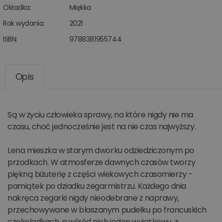
Okładka:
Miękka
Rok wydania:
2021
ISBN:
9788381955744
Opis
Są w życiu człowieka sprawy, na które nigdy nie ma
czasu, choć jednocześnie jest na nie czas najwyższy.
Lena mieszka w starym dworku odziedziczonym po
przodkach. W atmosferze dawnych czasów tworzy
piękną biżuterię z części wiekowych czasomierzy -
pamiątek po dziadku zegarmistrzu. Każdego dnia
nakręca zegarki nigdy nieodebrane z naprawy,
przechowywane w blaszanym pudełku po francuskich
czekoladkach, a wśród nich jeden wyjątkowy, z