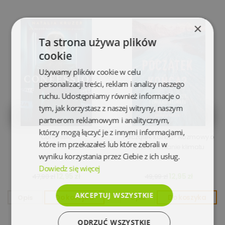
×
Ta strona używa plików
cookie
Używamy plików cookie w celu
personalizacji treści, reklam i analizy naszego
ruchu. Udostępniamy również informacje o
tym, jak korzystasz z naszej witryny, naszym
partnerom reklamowym i analitycznym,
którzy mogą łączyć je z innymi informacjami,
Confessio
Początek końca? Rozmowy o
które im przekazałeś lub które zebrali w
lodzie i zmianie klimatu
wyniku korzystania przez Ciebie z ich usług.
Dowiedz się więcej
12,95 zł
12,95 zł
47,90 zł
49,99 zł
AKCEPTUJ WSZYSTKIE
Opis
Do koszyka
Opis
Do koszyka
ODRZUĆ WSZYSTKIE