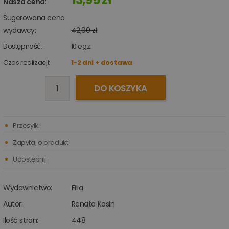
Nasza cena
:
Sugerowana cena
wydawcy:
42,90 zł
Dostępność:
10
egz.
Czas realizacji:
1-2 dni + dostawa
DO KOSZYKA
Przesyłki
Zapytaj o produkt
Udostępnij
Wydawnictwo:
Filia
Autor:
Renata Kosin
Ilość stron:
448