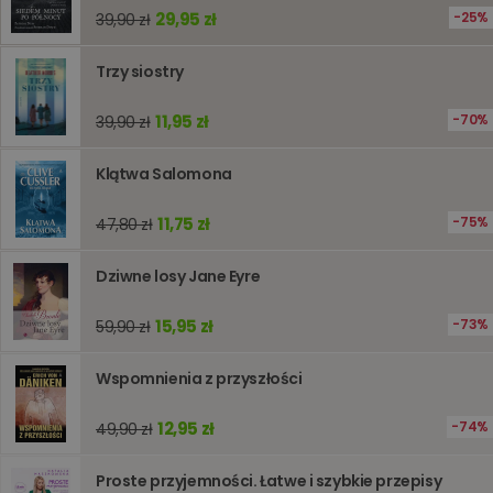
liczenia i
29,95 zł
25%
39,90 zł
śledzeni
lub wyda
stronie
internet
Trzy siostry
pomagaj
analizie i
optymali
11,95 zł
70%
39,90 zł
wydajno
strony
internet
Klątwa Salomona
PHPSESSID
Sesja
Cookie
PHP.net
generow
www.oczytani.pl
przez apl
11,75 zł
75%
47,80 zł
oparte n
PHP. Jest
identyfik
Dziwne losy Jane Eyre
ogólneg
przeznac
używany
15,95 zł
73%
59,90 zł
obsługi
zmiennyc
użytkown
Zwykle je
Wspomnienia z przyszłości
liczba
generow
losowo,
12,95 zł
74%
49,90 zł
jej użyc
być spec
dla witry
Proste przyjemności. Łatwe i szybkie przepisy
dobrym