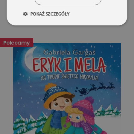
POKAŻ SZCZEGÓŁY
Niezbędne
Wydajność
Polecamy
Targetowanie
Funkcjonalność
Niesklasyfikowane
Niezbędne
Wydajność
Targetowanie
Funkcjonalność
Niesklasyfikowane