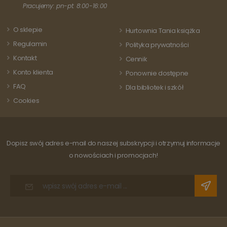
każdej
aktualizację
Pracujemy: pn-pt: 8:00-16:00
odwiedza
powszechnie
strony i s
używanej usługi
do liczeni
analitycznej
śledzenia
O sklepie
Hurtownia Tania książka
Google. Ten pli
odsłon.
cookie służy do
Regulamin
Polityka prywatności
rozróżniania
unikalnych
Kontakt
Cennik
użytkowników
poprzez
Konto klienta
Ponownie dostępne
przypisanie
losowo
FAQ
Dla bibliotek i szkół
wygenerowanej
liczby jako
Cookies
identyfikatora
klienta. Jest on
uwzględniony 
każdym żądani
strony w
witrynie i służy
Dopisz swój adres e-mail do naszej subskrypcji i otrzymuj informacje
do obliczania
danych
o nowościach i promocjach!
dotyczących
odwiedzających
sesji i kampanii
na potrzeby
raportów
analitycznych
witryn.