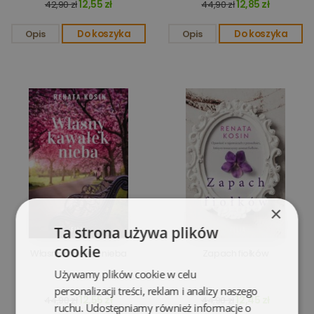
12,55 zł
12,85 zł
42,90 zł
44,90 zł
Opis
Do koszyka
Opis
Do koszyka
×
Ta strona używa plików
cookie
Własny kawałek nieba
Zapach fiołków
Używamy plików cookie w celu
personalizacji treści, reklam i analizy naszego
12,55 zł
12,45 zł
44,90 zł
44,90 zł
ruchu. Udostępniamy również informacje o