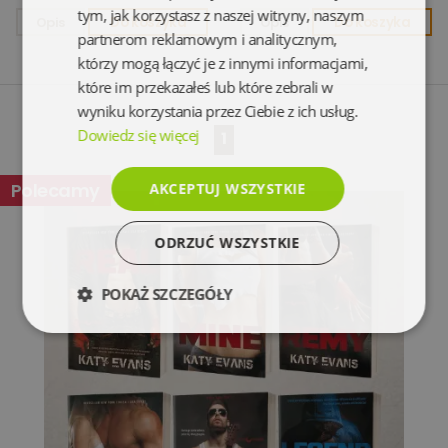
tym, jak korzystasz z naszej witryny, naszym
Opis
Do koszyka
Opis
Do koszyka
partnerom reklamowym i analitycznym,
którzy mogą łączyć je z innymi informacjami,
które im przekazałeś lub które zebrali w
wyniku korzystania przez Ciebie z ich usług.
Dowiedz się więcej
1
Polecamy
AKCEPTUJ WSZYSTKIE
ODRZUĆ WSZYSTKIE
POKAŻ SZCZEGÓŁY
Niezbędne
Wydajność
Targetowanie
Funkcjonalność