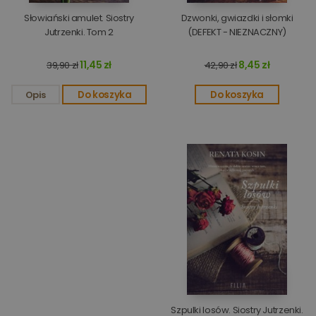
Słowiański amulet. Siostry
Dzwonki, gwiazdki i słomki
Jutrzenki. Tom 2
(DEFEKT - NIEZNACZNY)
11,45 zł
8,45 zł
39,90 zł
42,90 zł
Opis
Do koszyka
Do koszyka
Szpulki losów. Siostry Jutrzenki.