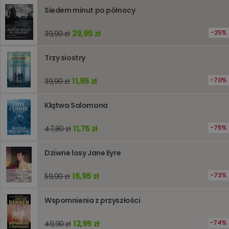
Siedem minut po północy
kqs_przechowalnia
www.oczytani.pl
1 tydzień
Ten plik
jest uży
przecho
29,95 zł
25%
39,90 zł
preferenc
użytkown
informacj
tymczas
Trzy siostry
związany
koszyki
zakupó
11,95 zł
70%
39,90 zł
użytkown
sesji
przegląd
Polityce
Klątwa Salomona
prywatności Google
licznik
www.oczytani.pl
1 godzina
Ten plik
jest uży
11,75 zł
75%
47,80 zł
liczenia i
śledzeni
lub wyda
stronie
Dziwne losy Jane Eyre
internet
pomagaj
analizie i
15,95 zł
73%
59,90 zł
optymali
wydajno
strony
Wspomnienia z przyszłości
internet
PHPSESSID
Sesja
Cookie
PHP.net
generow
12,95 zł
74%
www.oczytani.pl
49,90 zł