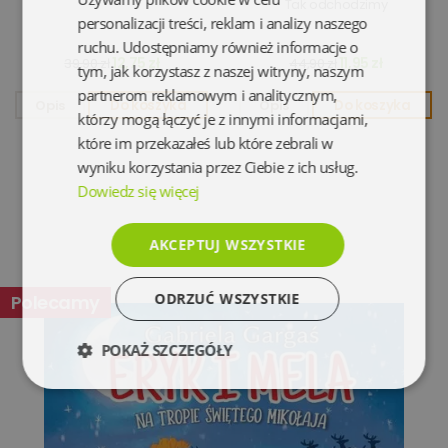
Tak odchodzimy
personalizacji treści, reklam i analizy naszego
ruchu. Udostępniamy również informacje o
12,75 zł
11,95 zł
39,90 zł
44,90 zł
tym, jak korzystasz z naszej witryny, naszym
partnerom reklamowym i analitycznym,
Opis
Do koszyka
Opis
Do koszyka
którzy mogą łączyć je z innymi informacjami,
które im przekazałeś lub które zebrali w
wyniku korzystania przez Ciebie z ich usług.
Dowiedz się więcej
AKCEPTUJ WSZYSTKIE
ODRZUĆ WSZYSTKIE
Polecamy
POKAŻ SZCZEGÓŁY
Niezbędne
Wydajność