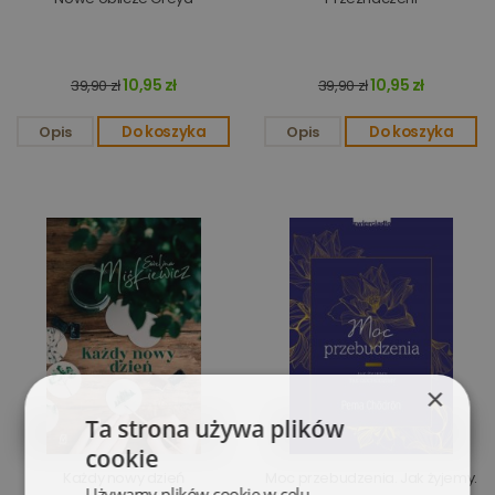
10,95 zł
10,95 zł
39,90 zł
39,90 zł
Opis
Do koszyka
Opis
Do koszyka
×
Ta strona używa plików
cookie
Każdy nowy dzień
Moc przebudzenia. Jak żyjemy.
Używamy plików cookie w celu