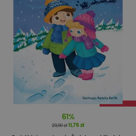
Targetowanie
Funkcjonalność
Niesklasyfikowane
Niezbędne
Wydajność
Targetowanie
Funkcjonalność
Niesklasyfikowane
Niezbędne pliki cookie umożliwiają korzystanie z
podstawowych funkcji strony internetowej, takich jak
logowanie użytkownika i zarządzanie kontem. Bez
niezbędnych plików cookie nie można prawidłowo
korzystać ze strony internetowej.
61%
Dostawca
/
Okres
Nazwa
Opis
11,75 zł
29,90 zł
Domena
przechowywania
kqs_koszyk
www.oczytani.pl
1 miesiąc