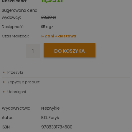
Nasza cena
:
Sugerowana cena
wydawcy:
38,90 zł
Dostępność:
95
egz.
Czas realizacji:
1-2 dni + dostawa
DO KOSZYKA
Przesyłki
Zapytaj o produkt
Udostępnij
Wydawnictwo:
Niezwykłe
Autor:
B.D. Foryś
ISBN:
9788381784580