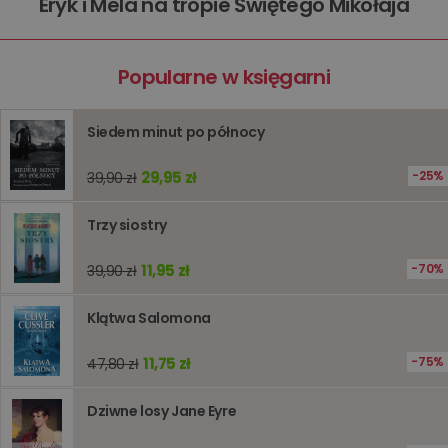
Eryk i Mela na tropie Świętego Mikołaja
kqs_panel
www.oczytani.pl
1 miesiąc
kqs_token
www.oczytani.pl
2 lata
Popularne w księgarni
kqs_przechowalnia
www.oczytani.pl
1 tydzień
Ten plik
jest uży
przecho
preferenc
Siedem minut po północy
użytkown
informacj
tymczas
29,95 zł
25%
39,90 zł
związany
koszyki
zakupó
użytkown
Trzy siostry
sesji
przegląd
Polityce
11,95 zł
70%
39,90 zł
prywatności Google
licznik
www.oczytani.pl
1 godzina
Ten plik
jest uży
liczenia i
Klątwa Salomona
śledzeni
lub wyda
stronie
11,75 zł
75%
47,80 zł
internet
pomagaj
analizie i
optymali
Dziwne losy Jane Eyre
wydajno
strony
internet