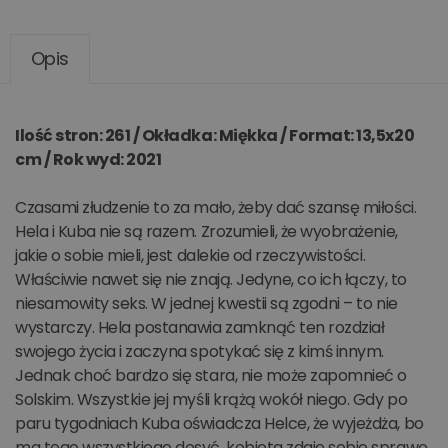
Opis
Ilość stron: 261 / Okładka: Miękka / Format: 13,5x20
cm / Rok wyd: 2021
Czasami złudzenie to za mało, żeby dać szansę miłości.
Hela i Kuba nie są razem. Zrozumieli, że wyobrażenie,
jakie o sobie mieli, jest dalekie od rzeczywistości.
Właściwie nawet się nie znają. Jedyne, co ich łączy, to
niesamowity seks. W jednej kwestii są zgodni – to nie
wystarczy. Hela postanawia zamknąć ten rozdział
swojego życia i zaczyna spotykać się z kimś innym.
Jednak choć bardzo się stara, nie może zapomnieć o
Solskim. Wszystkie jej myśli krążą wokół niego. Gdy po
paru tygodniach Kuba oświadcza Helce, że wyjeżdża, bo
ma tego wszystkiego dosyć, kobieta zdaje sobie sprawę,