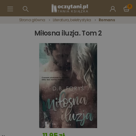
0
Strona główna
Literatura, beletrystyka
Romans
Miłosna iluzja. Tom 2
11,95 zł