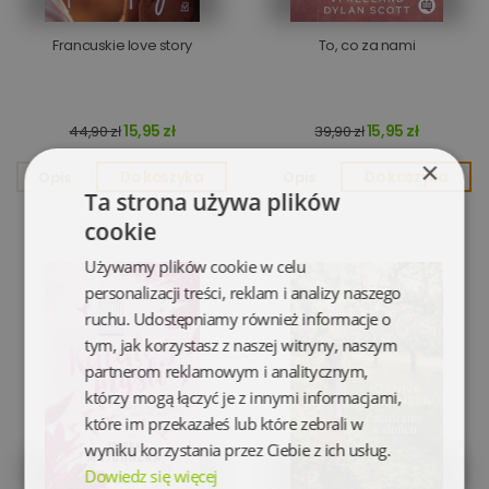
Francuskie love story
To, co za nami
15,95 zł
15,95 zł
44,90 zł
39,90 zł
×
Opis
Do koszyka
Opis
Do koszyka
Ta strona używa plików
cookie
Używamy plików cookie w celu
personalizacji treści, reklam i analizy naszego
ruchu. Udostępniamy również informacje o
tym, jak korzystasz z naszej witryny, naszym
partnerom reklamowym i analitycznym,
którzy mogą łączyć je z innymi informacjami,
które im przekazałeś lub które zebrali w
wyniku korzystania przez Ciebie z ich usług.
Dowiedz się więcej