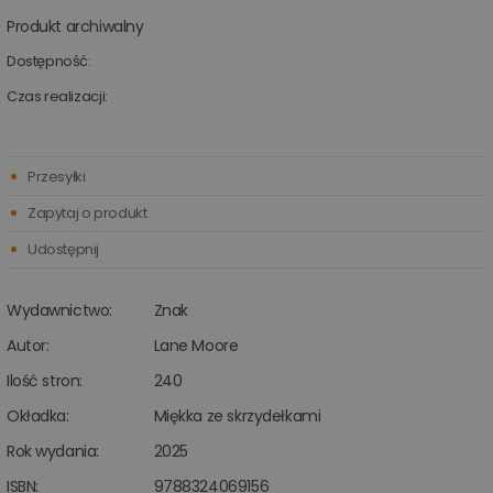
Produkt archiwalny
Dostępność:
Czas realizacji:
Przesyłki
Zapytaj o produkt
Udostępnij
Wydawnictwo:
Znak
Autor:
Lane Moore
Ilość stron:
240
Okładka:
Miękka ze skrzydełkami
Rok wydania:
2025
ISBN:
9788324069156