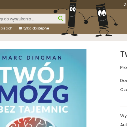
Dl
opisach
tylko dostępne
T
Pro
Do
Cza
Wy
Aut