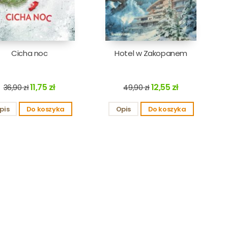
Cicha noc
Hotel w Zakopanem
11,75 zł
12,55 zł
36,90 zł
49,90 zł
pis
Do koszyka
Opis
Do koszyka