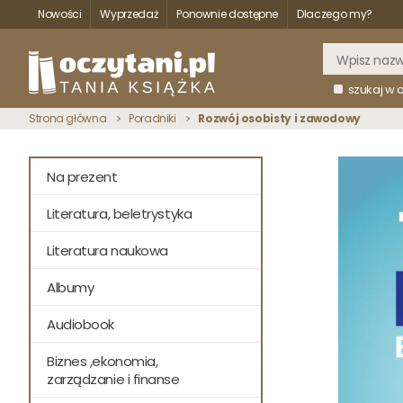
Nowości
Wyprzedaż
Ponownie dostępne
Dlaczego my?
szukaj w 
Strona główna
Poradniki
Rozwój osobisty i zawodowy
Na prezent
Literatura, beletrystyka
Literatura naukowa
Albumy
Audiobook
Biznes ,ekonomia,
zarządzanie i finanse