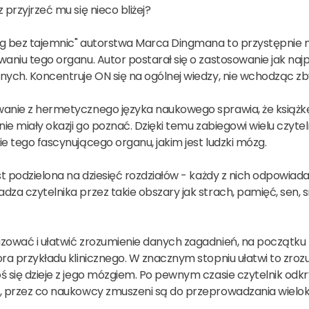
 przyjrzeć mu się nieco bliżej?
g bez tajemnic" autorstwa Marca Dingmana to przystępnie 
waniu tego organu. Autor postarał się o zastosowanie jak n
ych. Koncentruje ON się na ogólnej wiedzy, nie wchodząc zby
anie z hermetycznego języka naukowego sprawia, że książkę
 nie miały okazji go poznać. Dzięki temu zabiegowi wielu cz
e tego fascynującego organu, jakim jest ludzki mózg.
est podzielona na dziesięć rozdziałów - każdy z nich odpow
za czytelnika przez takie obszary jak strach, pamięć, sen, sm
zować i ułatwić zrozumienie danych zagadnień, na początku k
ra przykładu klinicznego. W znacznym stopniu ułatwi to zroz
 się dzieje z jego mózgiem. Po pewnym czasie czytelnik odkr
, przez co naukowcy zmuszeni są do przeprowadzania wielokro