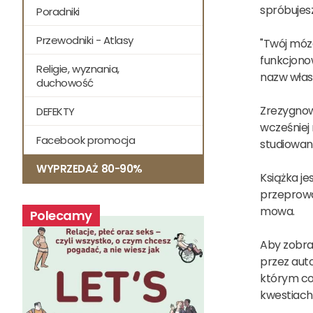
spróbujesz
Poradniki
Przewodniki - Atlasy
"Twój móz
funkcjono
Religie, wyznania,
nazw własn
duchowość
Zrezygnow
DEFEKTY
wcześniej
Facebook promocja
studiowani
WYPRZEDAŻ 80-90%
Książka j
przeprowad
mowa.
Polecamy
Aby zobra
przez auto
którym coś
kwestiach