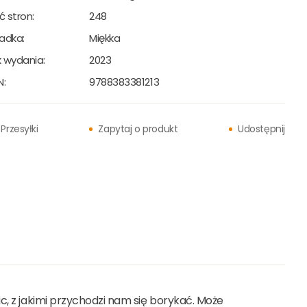
ść stron:
248
adka:
Miękka
 wydania:
2023
N:
9788383381213
Przesyłki
Zapytaj o produkt
Udostępnij
c, z jakimi przychodzi nam się borykać. Może