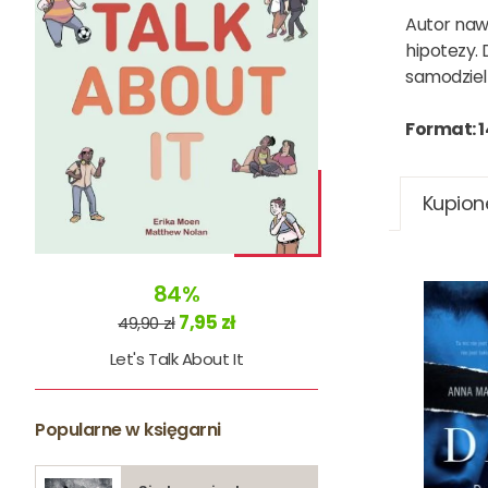
Autor nawi
hipotezy. 
samodziel
Format: 1
Kupion
84%
7,95 zł
49,90 zł
Let's Talk About It
Popularne w księgarni