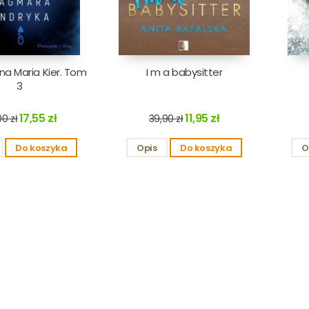
a Maria Kier. Tom
I m a babysitter
3
17,55 zł
11,95 zł
0 zł
39,90 zł
Do koszyka
Opis
Do koszyka
O