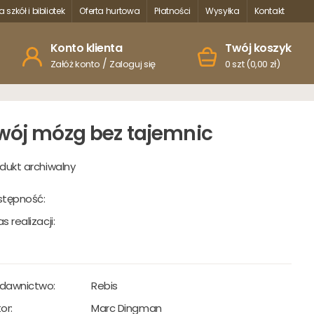
a szkół i bibliotek
Oferta hurtowa
Płatności
Wysyłka
Kontakt
Konto klienta
Twój koszyk
/
Załóż konto
Zaloguj się
0 szt (0,00 zł)
wój mózg bez tajemnic
dukt archiwalny
stępność:
s realizacji:
dawnictwo:
Rebis
or:
Marc Dingman