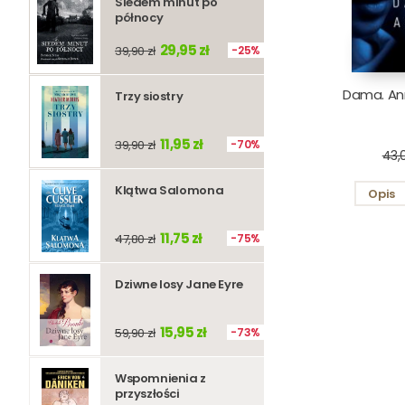
Siedem minut po
północy
29,95 zł
39,90 zł
25%
Dama. Ann
Trzy siostry
11,95 zł
39,90 zł
70%
43,0
Klątwa Salomona
Opis
11,75 zł
47,80 zł
75%
Dziwne losy Jane Eyre
15,95 zł
59,90 zł
73%
Wspomnienia z
przyszłości