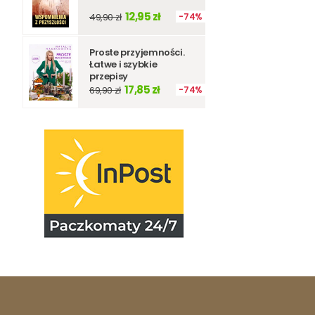
12,95 zł
49,90 zł
74%
Proste przyjemności.
Łatwe i szybkie
przepisy
17,85 zł
69,90 zł
74%