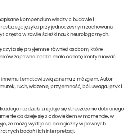
napisane kompendium wiedzy o budowie i
ajprostszego języka przy jednoczesnym zachowaniu
t często w zawiłe ścieżki nauk neurologicznych.
 czyta się przyjemnie również osobom, które
ytelników zapewne będzie miało ochotę kontynuować
iada innemu tematowi związanemu z mózgiem. Autor
utek, ruch, widzenie, przyjemność, ból, uwaga, język i
ażdego rozdziału znajduje się streszczenie dobranego
umienie co dzieje się z człowiekiem w momencie, w
yje, że mózg wydaje się nielogiczny w pewnych
tnych badań i ich interpretacji.