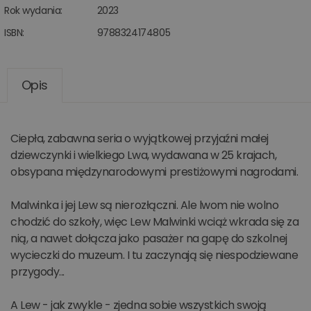
Rok wydania:
2023
ISBN:
9788324174805
Opis
Ciepła, zabawna seria o wyjątkowej przyjaźni małej
dziewczynki i wielkiego Lwa, wydawana w 25 krajach,
obsypana międzynarodowymi prestiżowymi nagrodami.
Malwinka i jej Lew są nierozłączni. Ale lwom nie wolno
chodzić do szkoły, więc Lew Malwinki wciąż wkrada się za
nią, a nawet dołącza jako pasażer na gapę do szkolnej
wycieczki do muzeum. I tu zaczynają się niespodziewane
przygody...
A Lew - jak zwykle - zjedna sobie wszystkich swoją