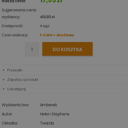
Nasza cena
:
Sugerowana cena
wydawcy:
49,90 zł
Dostępność:
4
egz.
Czas realizacji:
1-2 dni + dostawa
DO KOSZYKA
Przesyłki
Zapytaj o produkt
Udostępnij
Wydawnictwo:
Amberek
Autor:
Helen Stephens
Okładka:
Twarda