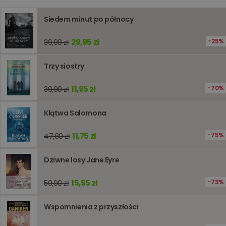
prywatności Google
licznik
www.oczytani.pl
1 godzina
Ten plik
jest uży
Siedem minut po północy
liczenia i
śledzeni
lub wyda
stronie
29,95 zł
25%
39,90 zł
internet
pomagaj
analizie i
Trzy siostry
optymali
wydajno
strony
11,95 zł
70%
39,90 zł
internet
PHPSESSID
Sesja
Cookie
PHP.net
generow
www.oczytani.pl
Klątwa Salomona
przez apl
oparte n
PHP. Jest
11,75 zł
75%
47,80 zł
identyfik
ogólneg
przeznac
Dziwne losy Jane Eyre
używany
obsługi
zmiennyc
użytkown
15,95 zł
73%
59,90 zł
Zwykle je
liczba
generow
Wspomnienia z przyszłości
losowo,
jej użyc
być spec