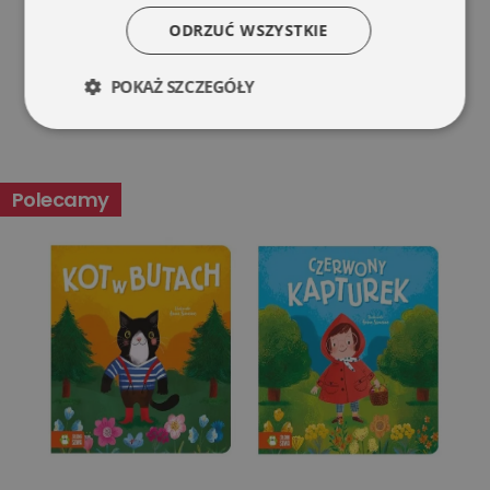
ODRZUĆ WSZYSTKIE
POKAŻ SZCZEGÓŁY
Niezbędne
Wydajność
Polecamy
Targetowanie
Funkcjonalność
Niesklasyfikowane
Niezbędne
Wydajność
Targetowanie
Funkcjonalność
Niesklasyfikowane