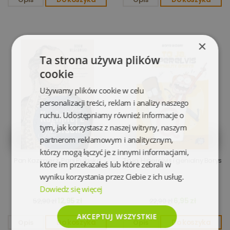
×
Ta strona używa plików
cookie
Używamy plików cookie w celu
personalizacji treści, reklam i analizy naszego
ruchu. Udostępniamy również informacje o
tym, jak korzystasz z naszej witryny, naszym
partnerom reklamowym i analitycznym,
którzy mogą łączyć je z innymi informacjami,
Pan Kazimierz, Pani Pułaska
To ja, Hiperelvis i genialny Borys
które im przekazałeś lub które zebrali w
wyniku korzystania przez Ciebie z ich usług.
Dowiedz się więcej
12,95 zł
6,95 zł
52,90 zł
22,90 zł
AKCEPTUJ WSZYSTKIE
Opis
Do koszyka
Opis
Do koszyka