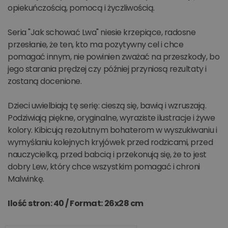
opiekuńczością, pomocą i życzliwością.
Seria "Jak schować Lwa" niesie krzepiące, radosne
przesłanie, że ten, kto ma pozytywny cel i chce
pomagać innym, nie powinien zważać na przeszkody, bo
jego starania prędzej czy później przyniosą rezultaty i
zostaną docenione.
Dzieci uwielbiają tę serię: cieszą się, bawią i wzruszają.
Podziwiają piękne, oryginalne, wyraziste ilustracje i żywe
kolory. Kibicują rezolutnym bohaterom w wyszukiwaniu i
wymyślaniu kolejnych kryjówek przed rodzicami, przed
nauczycielką, przed babcią i przekonują się, że to jest
dobry Lew, który chce wszystkim pomagać i chroni
Malwinkę.
Ilość stron: 40 /
Format: 26x28 cm