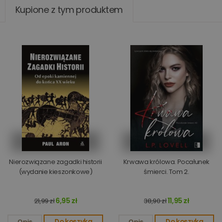
Kupione z tym produktem
Nierozwiązane zagadki historii
Krwawa królowa. Pocałunek
(wydanie kieszonkowe)
śmierci. Tom 2.
6,95 zł
11,95 zł
21,99 zł
38,90 zł
Opis
Do koszyka
Opis
Do koszyka