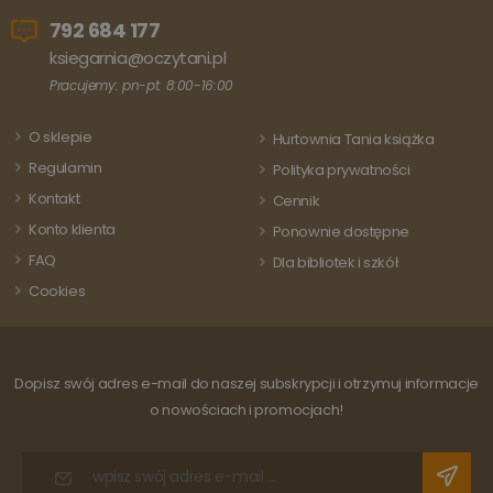
unikalną
Analytics - co
wartość d
792 684 177
stanowi istotną
każdej
aktualizację
odwiedza
ksiegarnia@oczytani.pl
powszechnie
strony i s
używanej usługi
do liczeni
Pracujemy: pn-pt: 8:00-16:00
analitycznej
śledzenia
Google. Ten pli
odsłon.
cookie służy do
O sklepie
rozróżniania
Hurtownia Tania książka
unikalnych
Regulamin
użytkowników
Polityka prywatności
poprzez
Kontakt
przypisanie
Cennik
losowo
Konto klienta
wygenerowanej
Ponownie dostępne
liczby jako
FAQ
identyfikatora
Dla bibliotek i szkół
klienta. Jest on
Cookies
uwzględniony 
każdym żądani
strony w
witrynie i służy
do obliczania
danych
Dopisz swój adres e-mail do naszej subskrypcji i otrzymuj informacje
dotyczących
odwiedzających
o nowościach i promocjach!
sesji i kampanii
na potrzeby
raportów
analitycznych
witryn.