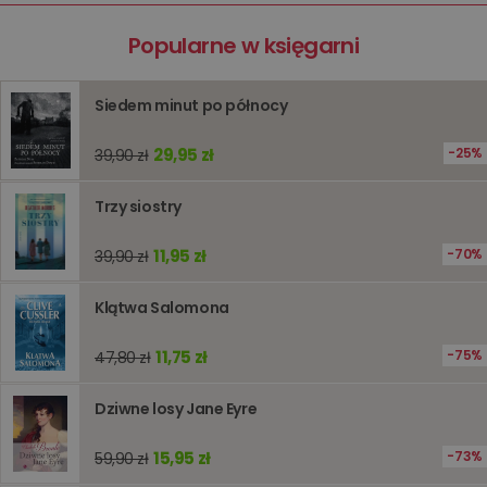
kqs_panel
www.oczytani.pl
1 miesiąc
kqs_token
Popularne w księgarni
www.oczytani.pl
2 lata
kqs_przechowalnia
www.oczytani.pl
1 tydzień
Ten plik
jest uży
przecho
Siedem minut po północy
preferenc
użytkown
informacj
29,95 zł
25%
39,90 zł
tymczas
związany
koszyki
Trzy siostry
zakupó
użytkown
sesji
11,95 zł
przegląd
70%
39,90 zł
Polityce
prywatności Google
licznik
www.oczytani.pl
1 godzina
Ten plik
jest uży
Klątwa Salomona
liczenia i
śledzeni
lub wyda
11,75 zł
75%
47,80 zł
stronie
internet
pomagaj
Dziwne losy Jane Eyre
analizie i
optymali
wydajno
strony
15,95 zł
73%
59,90 zł
internet