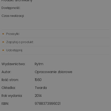
Produkt archiwalny
Dostępność:
Czas realizacji:
Przesyłki
Zapytaj o produkt
Udostępnij
Wydawnictwo:
Rytm
Autor:
Opracowanie zbiorowe
Ilość stron:
1560
Okładka:
Twarda
Rok wydania:
2014
ISBN:
9788373996021