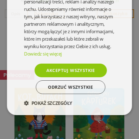
7,95 zł
11,95 zł
59,90 zł
44,90 zł
personalizacji treści, reklam i analizy naszego
ruchu. Udostępniamy również informacje o
Opis
Do koszyka
Opis
Do koszyka
tym, jak korzystasz z naszej witryny, naszym
partnerom reklamowym i analitycznym,
którzy mogą łączyć je z innymi informacjami,
które im przekazałeś lub które zebrali w
wyniku korzystania przez Ciebie z ich usług.
Dowiedz się więcej
AKCEPTUJ WSZYSTKIE
Polecamy
ODRZUĆ WSZYSTKIE
POKAŻ SZCZEGÓŁY
Niezbędne
Wydajność