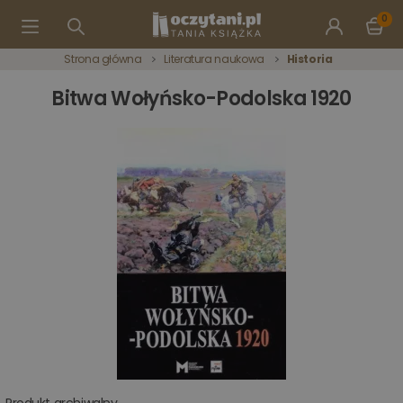
0
Strona główna
Literatura naukowa
Historia
Bitwa Wołyńsko-Podolska 1920