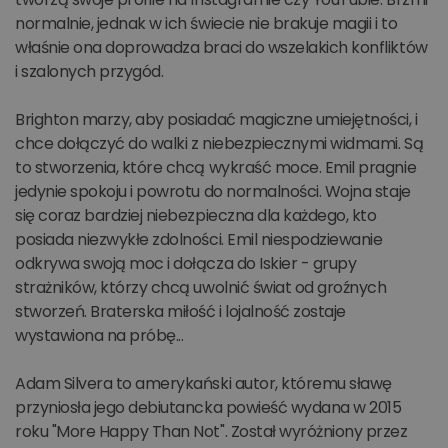
normalnie, jednak w ich świecie nie brakuje magii i to
właśnie ona doprowadza braci do wszelakich konfliktów
i szalonych przygód.
Brighton marzy, aby posiadać magiczne umiejętności, i
chce dołączyć do walki z niebezpiecznymi widmami. Są
to stworzenia, które chcą wykraść moce. Emil pragnie
jedynie spokoju i powrotu do normalności. Wojna staje
się coraz bardziej niebezpieczna dla każdego, kto
posiada niezwykłe zdolności. Emil niespodziewanie
odkrywa swoją moc i dołącza do Iskier - grupy
strażników, którzy chcą uwolnić świat od groźnych
stworzeń. Braterska miłość i lojalność zostaje
wystawiona na próbę...
Adam Silvera to amerykański autor, któremu sławę
przyniosła jego debiutancka powieść wydana w 2015
roku "More Happy Than Not". Został wyróżniony przez