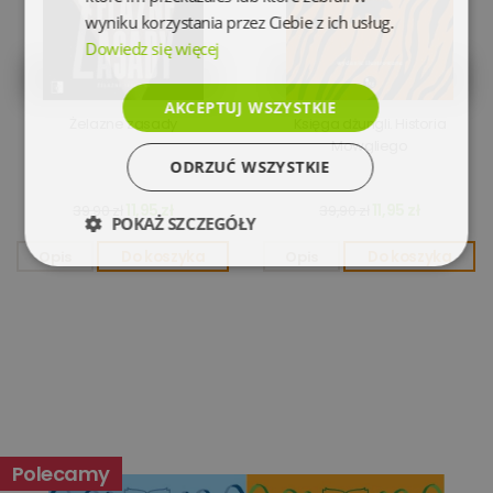
wyniku korzystania przez Ciebie z ich usług.
Dowiedz się więcej
AKCEPTUJ WSZYSTKIE
Żelazne zasady
Księga dżungli. Historia
Mowgliego
ODRZUĆ WSZYSTKIE
11,95 zł
11,95 zł
39,90 zł
39,90 zł
POKAŻ SZCZEGÓŁY
Opis
Do koszyka
Opis
Do koszyka
Niezbędne
Wydajność
Targetowanie
Funkcjonalność
Niesklasyfikowane
Polecamy