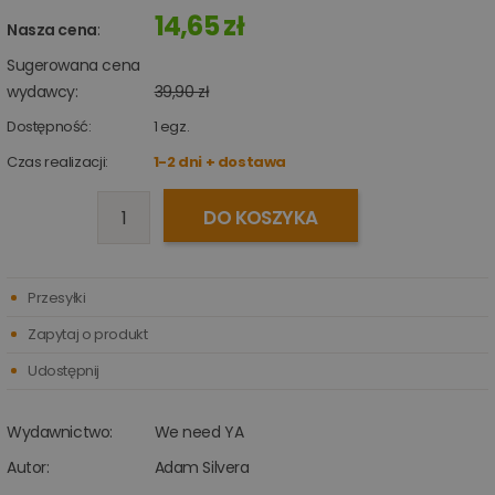
14,65 zł
Nasza cena
:
Sugerowana cena
wydawcy:
39,90 zł
Dostępność:
1
egz.
Czas realizacji:
1-2 dni + dostawa
DO KOSZYKA
Przesyłki
Zapytaj o produkt
Udostępnij
Wydawnictwo:
We need YA
Autor:
Adam Silvera