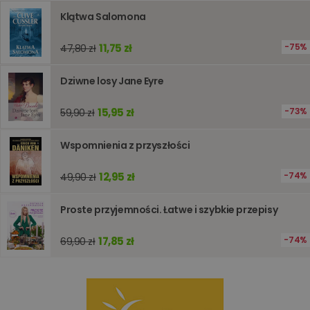
obsługi
zmiennyc
Klątwa Salomona
użytkown
Zwykle je
liczba
11,75 zł
75%
47,80 zł
generow
losowo,
jej użyc
Dziwne losy Jane Eyre
być spec
dla witry
dobrym
15,95 zł
73%
59,90 zł
przykład
utrzymy
statusu
zalogow
Wspomnienia z przyszłości
użytkow
między
stronami
12,95 zł
74%
49,90 zł
Proste przyjemności. Łatwe i szybkie przepisy
Dostawca
/
Okres
Nazwa
Opis
Domena
przechowywania
17,85 zł
74%
69,90 zł
_ga_Q25NFDH6D8
.www.oczytani.pl
1 miesiąc
Ten plik
Dostawca
/
Okres
Nazwa
Opis
cookie je
Domena
przechowywania
używany
przez Go
_ga_PF5CNRJ3W2
.oczytani.pl
1 rok 1 miesiąc
Ten plik cookie
Analytics
jest używany
utrzymy
przez Google