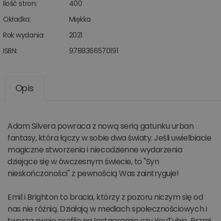
Ilość stron:
400
Okładka:
Miękka
Rok wydania:
2021
ISBN:
9788366570191
Opis
Adam Silvera powraca z nową serią gatunku urban
fantasy, która łączy w sobie dwa światy. Jeśli uwielbiacie
magiczne stworzenia i niecodzienne wydarzenia
dziejące się w ówczesnym świecie, to "Syn
nieskończoności" z pewnością Was zaintryguje!
Emil i Brighton to bracia, którzy z pozoru niczym się od
nas nie różnią. Działają w mediach społecznościowych i
tworzą swoje profile na Instagramie czy YouTubie. Brzmi