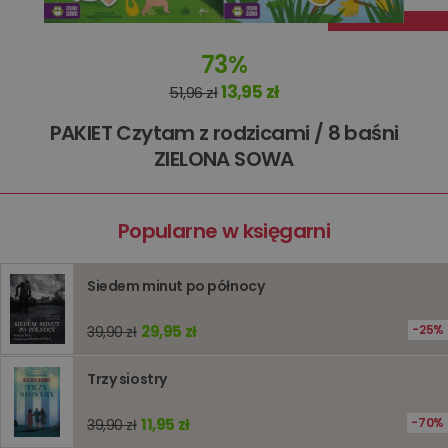
informacj
tymczas
związany
koszyki
73%
zakupó
użytkown
13,95 zł
sesji
51,96 zł
przegląd
Polityce
PAKIET Czytam z rodzicami / 8 baśni
prywatności Google
licznik
www.oczytani.pl
1 godzina
Ten plik
jest uży
ZIELONA SOWA
liczenia i
śledzeni
lub wyda
stronie
internet
Popularne w księgarni
pomagaj
analizie i
optymali
wydajno
Siedem minut po północy
strony
internet
29,95 zł
25%
PHPSESSID
Sesja
Cookie
39,90 zł
PHP.net
generow
www.oczytani.pl
przez apl
oparte n
Trzy siostry
PHP. Jest
identyfik
ogólneg
11,95 zł
70%
39,90 zł
przeznac
używany