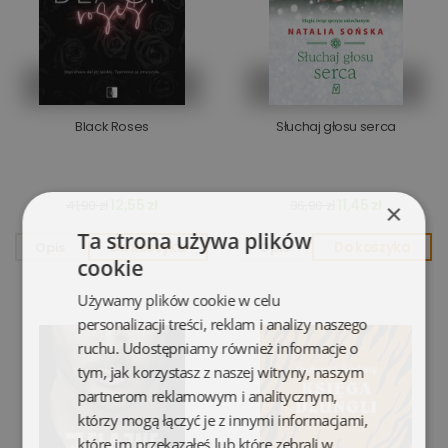
Black Roses
Słuchaj głosu serca
12,55 zł
11,45 zł
41,90 zł
36,90 zł
×
Ta strona używa plików
Opis
Do koszyka
Opis
Do koszyka
cookie
Używamy plików cookie w celu
personalizacji treści, reklam i analizy naszego
ruchu. Udostępniamy również informacje o
tym, jak korzystasz z naszej witryny, naszym
partnerom reklamowym i analitycznym,
którzy mogą łączyć je z innymi informacjami,
które im przekazałeś lub które zebrali w