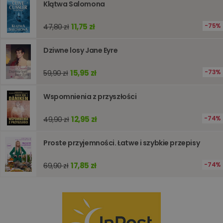
Klątwa Salomona
analizie i
optymali
wydajno
11,75 zł
75%
47,80 zł
strony
internet
PHPSESSID
Sesja
Cookie
PHP.net
Dziwne losy Jane Eyre
generow
www.oczytani.pl
przez apl
oparte n
15,95 zł
73%
59,90 zł
PHP. Jest
identyfik
ogólneg
Wspomnienia z przyszłości
przeznac
używany
obsługi
12,95 zł
74%
zmiennyc
49,90 zł
użytkown
Zwykle je
liczba
Proste przyjemności. Łatwe i szybkie przepisy
generow
losowo,
jej użyc
17,85 zł
74%
69,90 zł
być spec
dla witry
dobrym
przykład
utrzymy
statusu
zalogow
użytkow
między