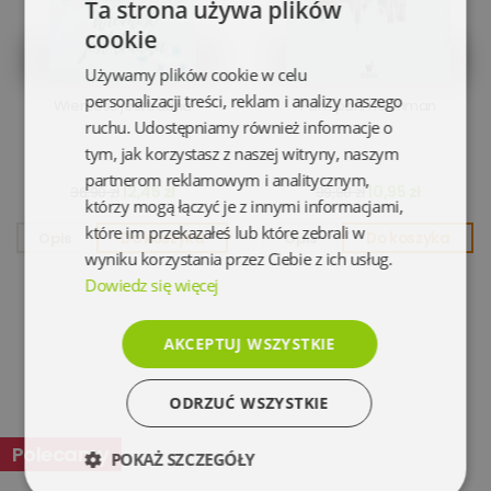
Ta strona używa plików
cookie
Używamy plików cookie w celu
personalizacji treści, reklam i analizy naszego
Wierność jest trudna
Pan i pani Fleishman
ruchu. Udostępniamy również informacje o
tym, jak korzystasz z naszej witryny, naszym
partnerom reklamowym i analitycznym,
12,45 zł
10,95 zł
36,90 zł
39,90 zł
którzy mogą łączyć je z innymi informacjami,
które im przekazałeś lub które zebrali w
Opis
Do koszyka
Opis
Do koszyka
wyniku korzystania przez Ciebie z ich usług.
Dowiedz się więcej
AKCEPTUJ WSZYSTKIE
ODRZUĆ WSZYSTKIE
Polecamy
POKAŻ SZCZEGÓŁY