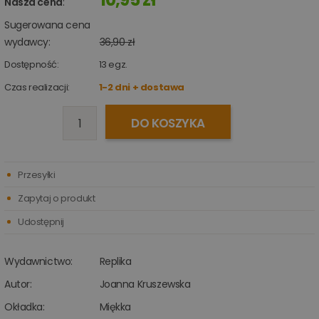
Nasza cena
:
Sugerowana cena
wydawcy:
36,90 zł
Dostępność:
13
egz.
Czas realizacji:
1-2 dni + dostawa
DO KOSZYKA
Przesyłki
Zapytaj o produkt
Udostępnij
Wydawnictwo:
Replika
Autor:
Joanna Kruszewska
Okładka:
Miękka