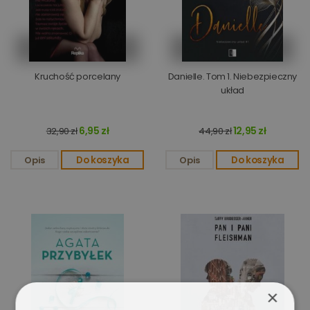
Kruchość porcelany
Danielle. Tom 1. Niebezpieczny
układ
6,95 zł
12,95 zł
32,90 zł
44,90 zł
Opis
Do koszyka
Opis
Do koszyka
×