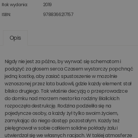
Rok wydania:
2019
ISBN:
9788366217157
Opis
Nigdy nie jest za późno, by wyrwać się schematom i
podążyć za głosem serca Czasem wystarczy popchnąć
jedną kostkę, aby zasiać spustoszenie w mozolnie
wznoszonej przez lata budowli, gdzie każdy element stał
blisko drugiego. Tak właśnie decyzją o przeprowadzce
do domku nad morzem nestorka rodziny Bialickich
rozpoczęła destrukcję. Rodzina podzieliła się na
pojedyncze osoby, a każdy żył tylko swoim życiem,
zamykając do niego dostęp pozostałym. Każdy też
pielęgnował w sobie całkiem solidne pokłady żalu i
utwierdzał się we własnych racjach. W takiej atmosferze