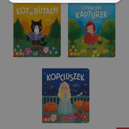
Niezbędne
Wydajność
Targetowanie
Funkcjonalność
Niesklasyfikowane
Niezbędne
Wydajność
Targetowanie
Funkcjonalność
Niesklasyfikowane
Niezbędne pliki cookie umożliwiają korzystanie z
podstawowych funkcji strony internetowej, takich jak
logowanie użytkownika i zarządzanie kontem. Bez
niezbędnych plików cookie nie można prawidłowo
korzystać ze strony internetowej.