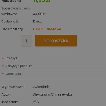
Nasza cena
:
Sugerowana cena
wydawcy:
44,90 zł
Dostępność:
10
egz.
Czas realizacji:
1-2 dni + dostawa
DO KOSZYKA
Przesyłki
Zapytaj o produkt
Udostępnij
Wydawnictwo:
Zwierciadło
Autor:
Aleksandra Chmielewska
Ilość stron:
256