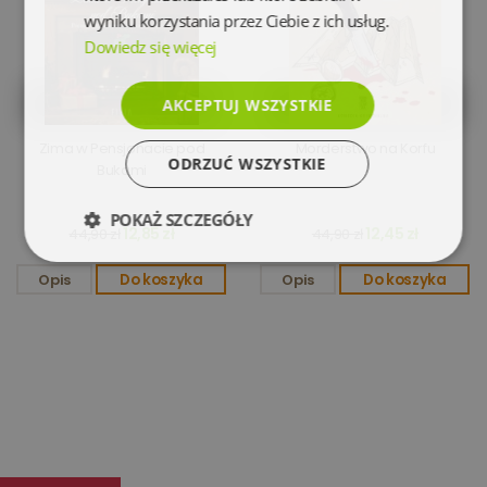
wyniku korzystania przez Ciebie z ich usług.
Dowiedz się więcej
AKCEPTUJ WSZYSTKIE
Zima w Pensjonacie pod
Morderstwo na Korfu
ODRZUĆ WSZYSTKIE
Bukami
POKAŻ SZCZEGÓŁY
12,85 zł
12,45 zł
44,90 zł
44,90 zł
Niezbędne
Wydajność
Opis
Do koszyka
Opis
Do koszyka
Targetowanie
Funkcjonalność
Niesklasyfikowane