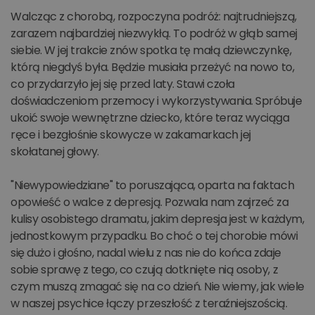
Walcząc z chorobą, rozpoczyna podróż: najtrudniejszą,
zarazem najbardziej niezwykłą. To podróż w głąb samej
siebie. W jej trakcie znów spotka tę małą dziewczynkę,
którą niegdyś była. Będzie musiała przeżyć na nowo to,
co przydarzyło jej się przed laty. Stawi czoła
doświadczeniom przemocy i wykorzystywania. Spróbuje
ukoić swoje wewnętrzne dziecko, które teraz wyciąga
ręce i bezgłośnie skowycze w zakamarkach jej
skołatanej głowy.
"Niewypowiedziane" to poruszająca, oparta na faktach
opowieść o walce z depresją. Pozwala nam zajrzeć za
kulisy osobistego dramatu, jakim depresja jest w każdym,
jednostkowym przypadku. Bo choć o tej chorobie mówi
się dużo i głośno, nadal wielu z nas nie do końca zdaje
sobie sprawę z tego, co czują dotknięte nią osoby, z
czym muszą zmagać się na co dzień. Nie wiemy, jak wiele
w naszej psychice łączy przeszłość z teraźniejszością.