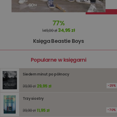
informacj
tymczas
związany
koszyki
zakupó
użytkown
77%
sesji
przegląd
Polityce
34,95 zł
149,00 zł
prywatności Google
licznik
www.oczytani.pl
1 godzina
Ten plik
jest uży
Księga Beastie Boys
liczenia i
śledzeni
lub wyda
stronie
internet
Popularne w księgarni
pomagaj
analizie i
optymali
wydajno
Siedem minut po północy
strony
internet
29,95 zł
25%
39,90 zł
PHPSESSID
Sesja
Cookie
PHP.net
generow
www.oczytani.pl
przez apl
oparte n
Trzy siostry
PHP. Jest
identyfik
ogólneg
11,95 zł
70%
39,90 zł
przeznac
używany