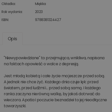
Okładka:
Miękka
Rok wydania:
2023
ISBN:
9788381324427
Opis
"Niewypowiedziane" to przejmująca, wnikliwa, napisana
na faktach opowieść o walce z depresją.
Jest młodą kobietą i całe życie ma jeszcze przed sobą.
A jednak nie chce żyć. Każdego dnia czuje lęk: przed
światem, przed ludźmi i... przed sobą samą. I każdego
ranka zaczyna nierówną walkę, by jakoś dotrwać do
wieczora. Apatia i poczucie beznadziei to jej nieodłączne
towarzyszki.