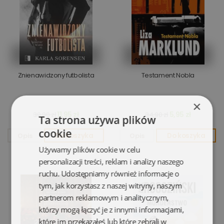
Znienawidzony futbolista
Testament Nobla
×
11,95 zł
5,95 zł
39,90 zł
34,90 zł
Ta strona używa plików
cookie
Opis
Do koszyka
Opis
Do koszyka
Używamy plików cookie w celu
personalizacji treści, reklam i analizy naszego
ruchu. Udostępniamy również informacje o
tym, jak korzystasz z naszej witryny, naszym
partnerom reklamowym i analitycznym,
którzy mogą łączyć je z innymi informacjami,
które im przekazałeś lub które zebrali w