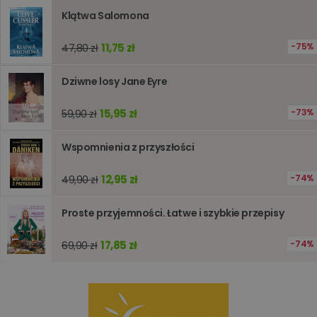
obsługi
Klątwa Salomona
zmiennyc
użytkown
Zwykle je
liczba
11,75 zł
75%
47,80 zł
generow
losowo,
jej użyc
Dziwne losy Jane Eyre
być spec
dla witry
dobrym
15,95 zł
73%
59,90 zł
przykład
utrzymy
statusu
zalogow
Wspomnienia z przyszłości
użytkow
między
stronami
12,95 zł
74%
49,90 zł
Proste przyjemności. Łatwe i szybkie przepisy
Dostawca
/
Okres
Nazwa
Opis
Domena
przechowywania
17,85 zł
74%
69,90 zł
_ga_Q25NFDH6D8
.www.oczytani.pl
1 miesiąc
Ten plik
Dostawca
/
Okres
Nazwa
Opis
cookie je
Domena
przechowywania
używany
przez Go
_ga_PF5CNRJ3W2
.oczytani.pl
1 rok 1 miesiąc
Ten plik cookie
Analytics
jest używany
utrzymy
przez Google