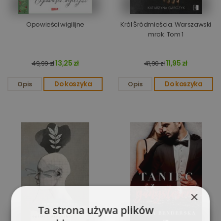
Opowieści wigilijne
Król Śródmieścia. Warszawski
mrok. Tom 1
13,25 zł
11,95 zł
49,99 zł
41,90 zł
Opis
Do koszyka
Opis
Do koszyka
×
Ta strona używa plików