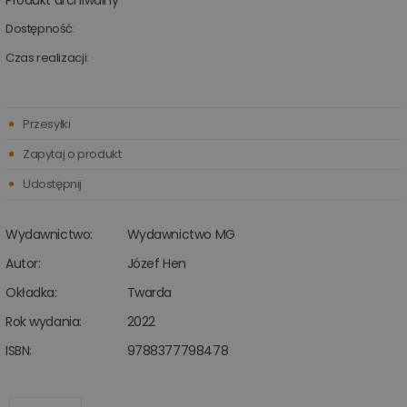
Produkt archiwalny
Dostępność:
Czas realizacji:
Przesyłki
Zapytaj o produkt
Udostępnij
Wydawnictwo:
Wydawnictwo MG
Autor:
Józef Hen
Okładka:
Twarda
Rok wydania:
2022
ISBN:
9788377798478