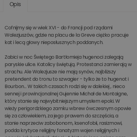
Opis
Cofnijmy się w wiek XVI - do Francji pod rządami
Walezjuszów, gdzie na placu de la Greve ciężko pracuje
kat i lecą głowy nieposłusznych poddanych.
Zabici w noc Świętego Bartłomieja hugenoci zalegają
paryskie ulice. Katolicy świętują. Protestanci zamierają w
strachu. Ale Walezjusze nie mają synów, najbliższy
pretendent do tronu to szwagier - tylko że to hugenot i
Bourbon... W takich czasach rodzi się w dalekiej , nieco
sennej i prowincjonalnej Gujennie Michał de Montaigne,
który stanie się najwybitniejszym umysłem epoki. W
wieży perigordzkiego zamku wbrew ówczesnym opowie
się za człowiekiem, za jego prawem do szczęścia, a
stanie naprzeciw zabobonom, ksenofobii, rasizmowi,
podda krytyce religijny fanatyzm wojen religijnych i