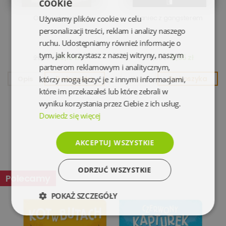
cookie
Opiłki i okruszki
Taniec z gangsterem
Używamy plików cookie w celu
personalizacji treści, reklam i analizy naszego
ruchu. Udostępniamy również informacje o
tym, jak korzystasz z naszej witryny, naszym
10,15 zł
12,55 zł
29,99 zł
39,90 zł
partnerom reklamowym i analitycznym,
Opis
którzy mogą łączyć je z innymi informacjami,
Do koszyka
Opis
Do koszyka
które im przekazałeś lub które zebrali w
wyniku korzystania przez Ciebie z ich usług.
Dowiedz się więcej
AKCEPTUJ WSZYSTKIE
ODRZUĆ WSZYSTKIE
Polecamy
POKAŻ SZCZEGÓŁY
Niezbędne
Wydajność