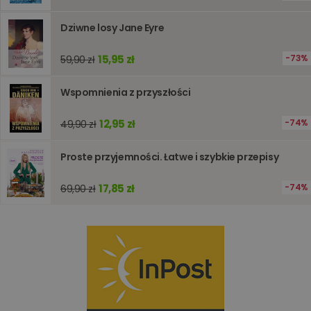
wydajno
strony
Dziwne losy Jane Eyre
internet
PHPSESSID
Sesja
Cookie
PHP.net
generow
www.oczytani.pl
15,95 zł
73%
59,90 zł
przez apl
oparte n
PHP. Jest
Wspomnienia z przyszłości
identyfik
ogólneg
przeznac
12,95 zł
74%
49,90 zł
używany
obsługi
zmiennyc
użytkown
Proste przyjemności. Łatwe i szybkie przepisy
Zwykle je
liczba
generow
17,85 zł
74%
69,90 zł
losowo,
jej użyc
być spec
dla witry
dobrym
przykład
utrzymy
statusu
zalogow
użytkow
między
stronami