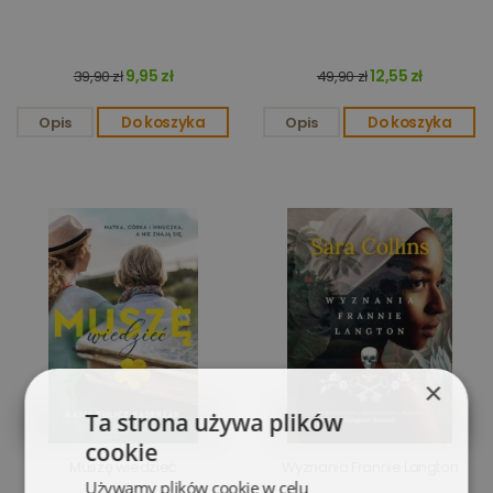
9,95 zł
12,55 zł
39,90 zł
49,90 zł
Opis
Do koszyka
Opis
Do koszyka
×
Ta strona używa plików
cookie
Muszę wiedzieć
Wyznania Frannie Langton
Używamy plików cookie w celu