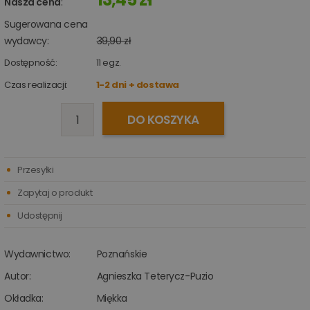
Nasza cena
:
Sugerowana cena
wydawcy:
39,90 zł
Dostępność:
11
egz.
Czas realizacji:
1-2 dni + dostawa
DO KOSZYKA
Przesyłki
Zapytaj o produkt
Udostępnij
Wydawnictwo:
Poznańskie
Autor:
Agnieszka Teterycz-Puzio
Okładka:
Miękka