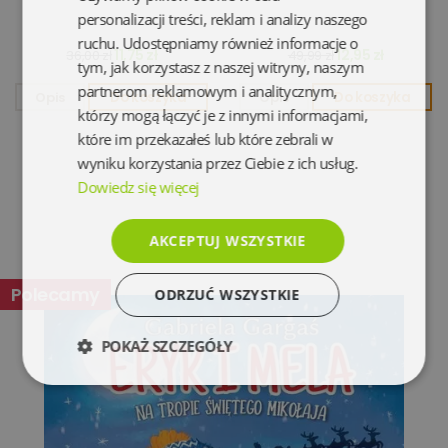
personalizacji treści, reklam i analizy naszego
ruchu. Udostępniamy również informacje o
11,75 zł
12,95 zł
36,00 zł
49,99 zł
tym, jak korzystasz z naszej witryny, naszym
partnerom reklamowym i analitycznym,
Opis
Do koszyka
Opis
Do koszyka
którzy mogą łączyć je z innymi informacjami,
które im przekazałeś lub które zebrali w
wyniku korzystania przez Ciebie z ich usług.
Dowiedz się więcej
AKCEPTUJ WSZYSTKIE
Polecamy
ODRZUĆ WSZYSTKIE
POKAŻ SZCZEGÓŁY
Niezbędne
Wydajność