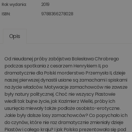
Rok wydania:
2019
ISBN:
9788366278028
Opis
Od nieudanej próby zabójstwa Bolesława Chrobrego
podczas spotkania z cesarzem Henrykiem II, po
dramatycznie dla Polski morderstwo Przemysła II, dzieje
naszej pierwszej dynastii usiane są zamachami i spiskami
na życie władców. Motywacje zamachowców nie zawsze
były natury politycznej. Choć nie wszyscy Piastowie
wiedli tak bujne życie, jak Kazimierz Wielki, próby ich
usunięcia miewały także podłoże osobisto-erotyczne.
Jakie były dalsze losy zamachowców? Co popychało ich
do czynów, które nie raz dramatycznie zmieniały dzieje
Piastów i całego kraju? I jak Polska prezentowała się pod