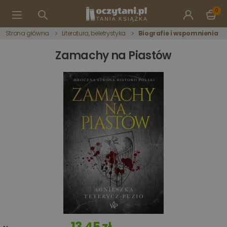
0
Strona główna
Literatura, beletrystyka
Biografie i wspomnienia
Zamachy na Piastów
13,45 zł