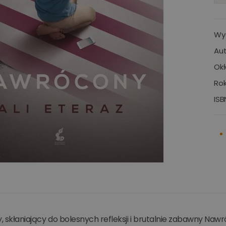
Wy
Aut
Okł
Rok
ISB
y, skłaniający do bolesnych refleksji i brutalnie zabawny N