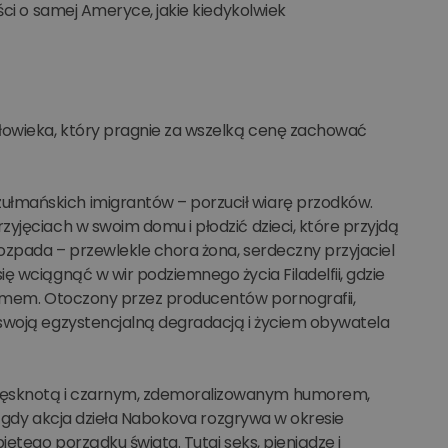
ści o samej Ameryce, jakie kiedykolwiek
łowieka, który pragnie za wszelką cenę zachować
łmańskich imigrantów – porzucił wiarę przodków.
yjęciach w swoim domu i płodzić dzieci, które przyjdą
rozpada – przewlekle chora żona, serdeczny przyjaciel
ę wciągnąć w wir podziemnego życia Filadelfii, gdzie
ryzmem. Otoczony przez producentów pornografii,
 swoją egzystencjalną degradacją i życiem obywatela
 tęsknotą i czarnym, zdemoralizowanym humorem,
as gdy akcja dzieła Nabokova rozgrywa w okresie
iętego porządku świata. Tutaj seks, pieniądze i