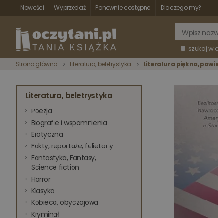
Nowości
Wyprzedaż
Ponownie dostępne
Dlaczego my?
szukaj w 
Strona główna
Literatura, beletrystyka
Literatura piękna, powi
Literatura, beletrystyka
Poezja
Biografie i wspomnienia
Erotyczna
Fakty, reportaże, felietony
Fantastyka, Fantasy,
Science fiction
Horror
Klasyka
Kobieca, obyczajowa
Kryminał