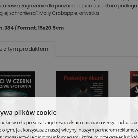
tanowią zagrożenie dla poczucia tożsamości, które podlega 
 jej schronienia”. Molly Crabapple, artystka
n: 384 /
Format: 15x20,5cm
e z tym produktem
żywa plików cookie
kie w celu personalizacji treści, reklam i analizy naszego ruchu. U
e o tym, jak korzystasz z naszej witryny, naszym partnerom reklamo
zy mogą łączyć je z innymi informacjami, które im przekazałeś lub któ