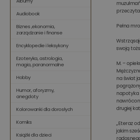
Albumy
muzułmańsk
przeczyta
Audiobook
Pełna mro
Biznes ,ekonomia,
zarządzanie i finanse
Wstrząsaj
Encyklopedie i leksykony
swoją toż
Ezoteryka, astrologia,
M. – opie
magia, paranormalne
Mężczyzna 
Hobby
na świat j
pogrążony 
Humor, aforyzmy,
napotyka 
anegdoty
nawrócony
drugiej kat
Kolorowanki dla dorosłych
Komiks
„Eteraz o
jakim sześ
Książki dla dzieci
radosnego 