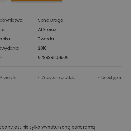
dawnictwo:
Sonia Draga
or:
Ali Eteraz
adka:
Twarda
 wydania:
2018
N:
9788381104906
Przesyłki
Zapytaj o produkt
Udostępnij
awrócony jest nie tylko wynaturzoną panoramą