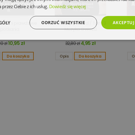
 przez Ciebie z ich usług.
Dowiedz się więcej
GÓŁY
ODRZUĆ WSZYSTKIE
AKCEPTUJ
 Czerni prawdziwe
Podwójny Akord / Tom 3
spotkania
Muzyka Gwiazd
Wydajność
Targetowanie
Funkcjonalność
Ni
10,95 zł
4,95 zł
0 zł
32,80 zł
Do koszyka
Opis
Do koszyka
O
Niezbędne
Wydajność
Targetowanie
Funkcjonalność
Niesklasyfikowan
 umożliwiają korzystanie z podstawowych funkcji strony internetowej, takich jak logowanie 
ez niezbędnych plików cookie nie można prawidłowo korzystać ze strony internetowej.
Dostawca
/
Okres
Opis
Domena
przechowywania
www.oczytani.pl
1 miesiąc
www.oczytani.pl
1 miesiąc