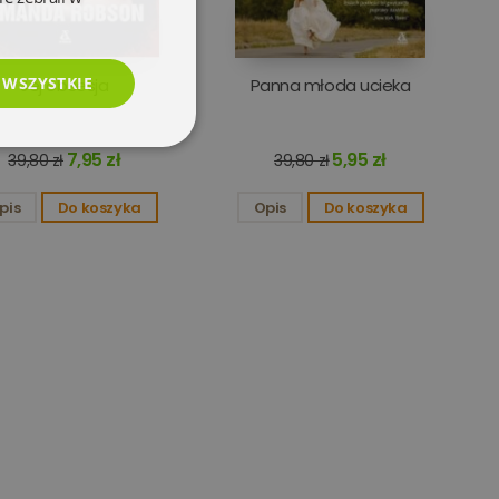
 WSZYSTKIE
Jej obsesja
Panna młoda ucieka
esklasyfikowane
7,95 zł
5,95 zł
39,80 zł
39,80 zł
pis
Do koszyka
Opis
Do koszyka
e
użytkownika i