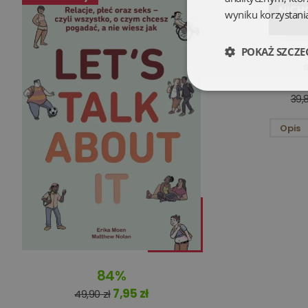
wyniku korzystania
POKAŻ SZCZE
Faceci w
Niezbędne
39,8
Opis
Niezbędne pliki cookie
zarządzanie kontem. B
Nazwa
84%
kqs_koszyk
7,95 zł
49,90 zł
kqs_panel