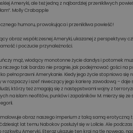
iej Ameryki, ale też jedną z najbardziej przenikliwych powie
łam”. Molly Crabapple
cznego humoru, prowokująca i przenikliwa powieść!
ący obraz współczesnej Ameryki, ukazanej z perspektywy cz
samość i poczucie przynależności.
kuńczy mąż, wiodący monotonne życie dandys i potomek muzu
niczego tak bardzo nie pragnie, jak podejmować gości na prz
ako pełnoprawni Amerykanie. Kiedy jego życie stopniowo się 
w rozpaczy i szef niweczący jego karierę zawodową – daje si
ludzi, którzy też zmagają się z następstwami wojny z terro
ch na islam neofitów, punków i zapaśników M. mierzy się ze
egorii.
dmalowuje obraz naszego imperium z taką samą erotyczną
ćdziesiąt lat temu Nabokov posłużył się w Lolicie. Ale podcz
rozkwitu Ameryki, Eteraz ukazuje ten kraj na tle nowego, nap