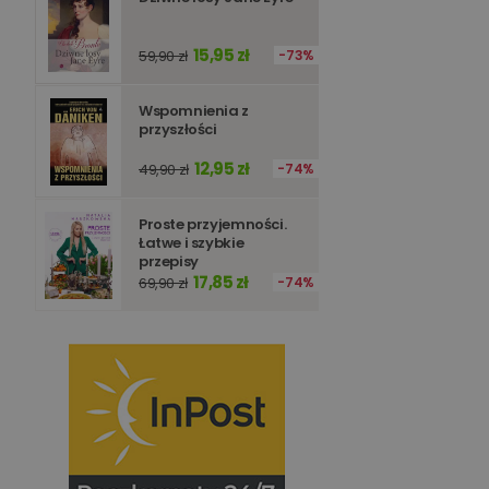
15,95 zł
59,90 zł
73%
Wspomnienia z
przyszłości
12,95 zł
49,90 zł
74%
Proste przyjemności.
Łatwe i szybkie
przepisy
17,85 zł
69,90 zł
74%