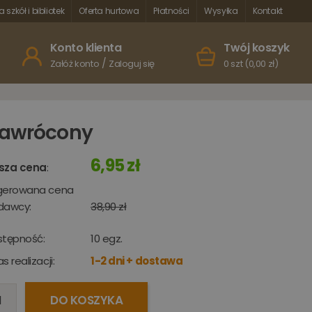
a szkół i bibliotek
Oferta hurtowa
Płatności
Wysyłka
Kontakt
Konto klienta
Twój koszyk
/
Załóż konto
Zaloguj się
0 szt (0,00 zł)
awrócony
6,95 zł
sza cena
:
gerowana cena
dawcy:
38,90 zł
stępność:
10
egz.
s realizacji:
1-2 dni + dostawa
DO KOSZYKA