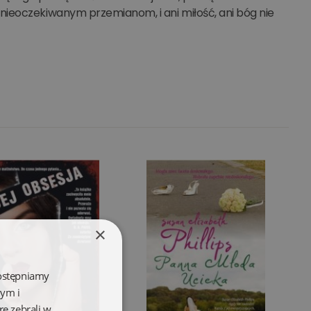
nieoczekiwanym przemianom, i ani miłość, ani bóg nie
×
dostępniamy
wym i
re zebrali w