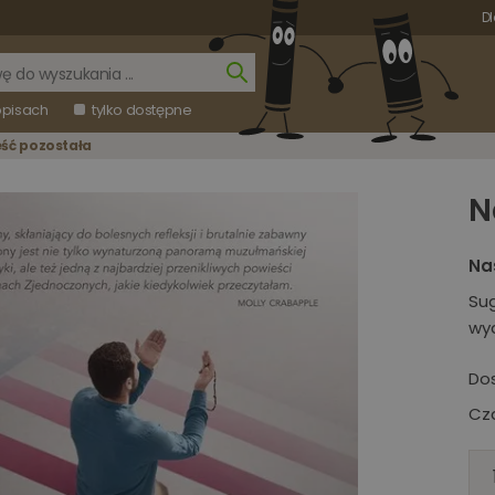
Dl
opisach
tylko dostępne
eść pozostała
N
Na
Su
wy
Do
Cza