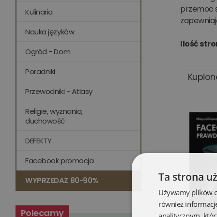
przemoc s
Kulinaria
zapewniają
Nauka języków
Ilość stro
Ogród - Dom
Poradniki
Kupion
Przewodniki - Atlasy
Religie, wyznania,
duchowość
DEFEKTY
Facebook promocja
Ta strona u
WYPRZEDAŻ 80-90%
Używamy plików coo
również informacj
Polecamy
analitycznym, któr