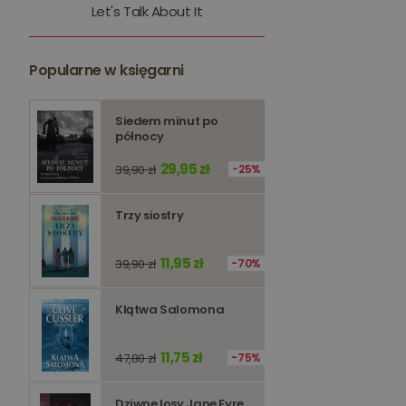
Let's Talk About It
kqs_token
kqs_przechowalnia
Popularne w księgarni
licznik
Polityce 
Siedem minut po
północy
PHPSESSID
29,95 zł
39,90 zł
25%
Trzy siostry
Nazwa
11,95 zł
39,90 zł
70%
Nazwa
_ga_Q25NFDH6D8
_ga_PF5CNRJ3W2
Klątwa Salomona
_gid
_ga
11,75 zł
47,80 zł
75%
Dziwne losy Jane Eyre