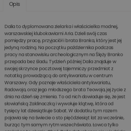
Opis
Dalia to dyplomowana zielarka i właścicielka modnej,
warszawskiej klubokawiarni Aria. Dzieli swój czas
pomiędzy pracę, przyjaciół i brata Branka, który jest jej
jedyną rodziną. Na początku października podczas
pracy na stanowisku archeologicznym na Ślęży Branko
przepada bez śladu. Tydzień później Dalia znajduje w
swojej skrzynce pocztowej tajemniczy przedmiot z
notatką prowadzącą do antykwariatu w centrum
Warszawy. Gdy poznaje właściciela antykwariatu,
Radowoja, oraz jego młodszego brata Teowoja, jej życie z
dnia na dzień się zmienia. To od nich dowiaduje się, że jest
słowiańską Zaklinaczką i wywołuje klątwę, która od
tysięcy lat dziesiątkuje Sabat. W dodatku tym razem
pojawia się na świecie o sto pięćdziesiąt lat za wcześnie,
burząc tym samym rytm wszechświata. Łowca tylko