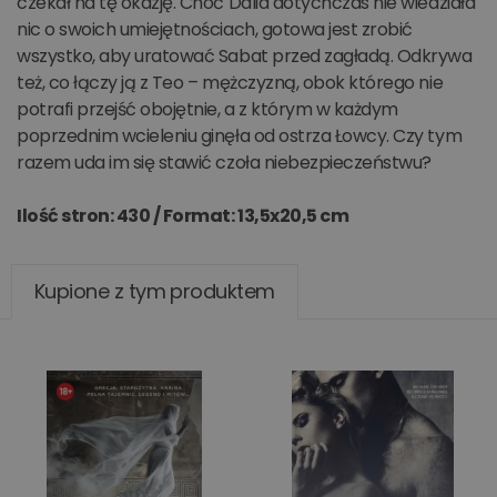
czekał na tę okazję. Choć Dalia dotychczas nie wiedziała
nic o swoich umiejętnościach, gotowa jest zrobić
wszystko, aby uratować Sabat przed zagładą. Odkrywa
też, co łączy ją z Teo – mężczyzną, obok którego nie
potrafi przejść obojętnie, a z którym w każdym
poprzednim wcieleniu ginęła od ostrza Łowcy. Czy tym
razem uda im się stawić czoła niebezpieczeństwu?
Ilość stron: 430 /
Format: 13,5x20,5 cm
Kupione z tym produktem