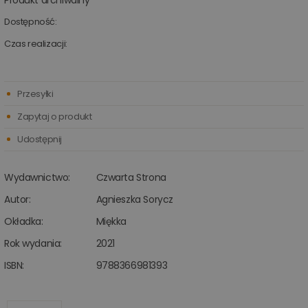
Produkt archiwalny
Dostępność:
Czas realizacji:
Przesyłki
Zapytaj o produkt
Udostępnij
Wydawnictwo:
Czwarta Strona
Autor:
Agnieszka Sorycz
Okładka:
Miękka
Rok wydania:
2021
ISBN:
9788366981393