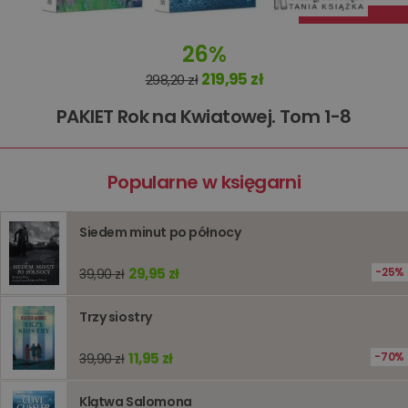
Dostawca
/
Okres
Nazwa
Opis
Domena
przechowywania
26%
kqs_koszyk
www.oczytani.pl
1 miesiąc
219,95 zł
298,20 zł
kqs_panel
www.oczytani.pl
1 miesiąc
kqs_token
www.oczytani.pl
2 lata
PAKIET Rok na Kwiatowej. Tom 1-8
kqs_przechowalnia
www.oczytani.pl
1 tydzień
Ten plik
jest uży
przecho
preferenc
Popularne w księgarni
użytkown
informacj
tymczas
związany
Siedem minut po północy
koszyki
zakupó
użytkown
29,95 zł
sesji
25%
39,90 zł
przegląd
Polityce
prywatności Google
licznik
www.oczytani.pl
1 godzina
Ten plik
Trzy siostry
jest uży
liczenia i
śledzeni
11,95 zł
70%
39,90 zł
lub wyda
stronie
internet
Klątwa Salomona
pomagaj