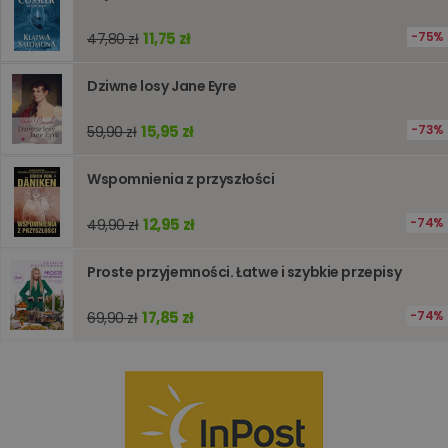
analizie i
optymali
wydajno
11,75 zł
75%
47,80 zł
strony
internet
Dziwne losy Jane Eyre
PHPSESSID
Sesja
Cookie
PHP.net
generow
www.oczytani.pl
przez apl
15,95 zł
73%
59,90 zł
oparte n
PHP. Jest
identyfik
ogólneg
Wspomnienia z przyszłości
przeznac
używany
obsługi
12,95 zł
74%
49,90 zł
zmiennyc
użytkown
Zwykle je
Proste przyjemności. Łatwe i szybkie przepisy
liczba
generow
losowo,
jej użyc
17,85 zł
74%
69,90 zł
być spec
dla witry
dobrym
przykład
utrzymy
statusu
zalogow
użytkow
między