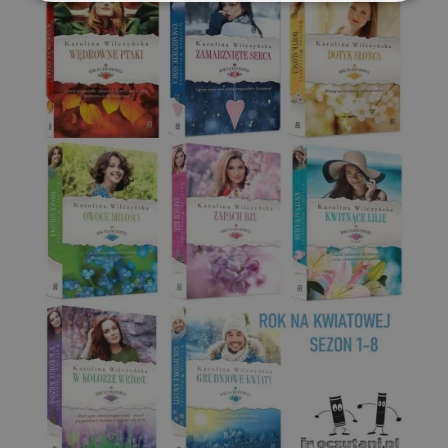
Niezbędne
Wydajność
Targetowanie
Funkcjonalność
Niesklasyfikowane
Niezbędne
Wydajność
Targetowanie
Funkcjonalność
Niesklasyfikowane
Niezbędne pliki cookie umożliwiają korzystanie z
podstawowych funkcji strony internetowej, takich jak
logowanie użytkownika i zarządzanie kontem. Bez
niezbędnych plików cookie nie można prawidłowo
korzystać ze strony internetowej.