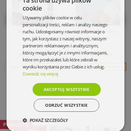
Ta strona używa plików
cookie
Używamy plików cookie w celu
personalizacji treści, reklam i analizy naszego
Beautiful Graves
ruchu. Udostępniamy również informacje o
Lady Susan, Sandition,
Watsonowie
tym, jak korzystasz z naszej witryny, naszym
partnerom reklamowym i analitycznym,
którzy mogą łączyć je z innymi informacjami,
12,45 zł
15,55 zł
46,90 zł
49,90 zł
które im przekazałeś lub które zebrali w
wyniku korzystania przez Ciebie z ich usług.
Opis
Do koszyka
Opis
Do koszyka
Dowiedz się więcej
AKCEPTUJ WSZYSTKIE
ODRZUĆ WSZYSTKIE
POKAŻ SZCZEGÓŁY
Polecamy