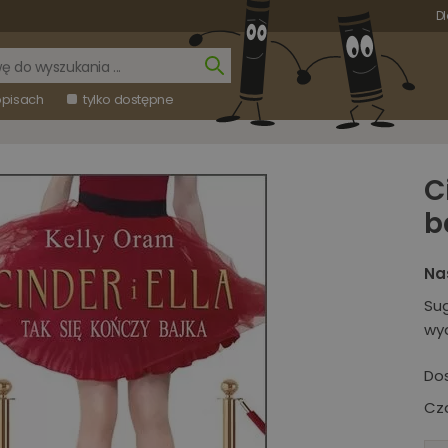
Dl
opisach
tylko dostępne
C
b
Na
Su
wy
Do
Cza