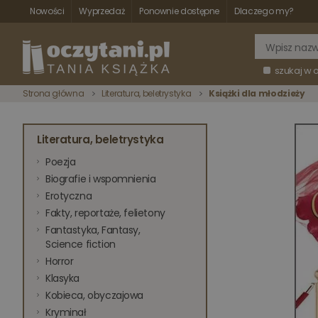
Nowości
Wyprzedaż
Ponownie dostępne
Dlaczego my?
szukaj w 
Strona główna
Literatura, beletrystyka
Książki dla młodzieży
Literatura, beletrystyka
Poezja
Biografie i wspomnienia
Erotyczna
Fakty, reportaże, felietony
Fantastyka, Fantasy,
Science fiction
Horror
Klasyka
Kobieca, obyczajowa
Kryminał