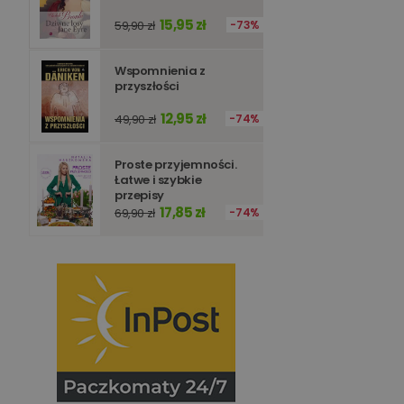
15,95 zł
59,90 zł
73%
Wspomnienia z
przyszłości
12,95 zł
49,90 zł
74%
Proste przyjemności.
Łatwe i szybkie
przepisy
17,85 zł
69,90 zł
74%