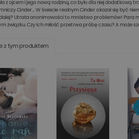
a z ojcem i jego nową rodziną, co było dla niej dodatkową t
mniczy Cinder… W świecie realnym Cinder okazał się być niem
 dalej? Utrata anonimowości to mnóstwo problemów! Para musi
m związku. Czy ich miłość przetrwa próbę czasu? A może szc
e z tym produktem