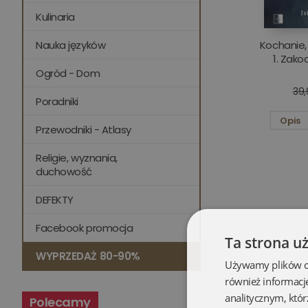
Kulinaria
Nauka języków
Kochanie,
1. Zak
Ogród - Dom
39,
Poradniki
Opis
Przewodniki - Atlasy
Religie, wyznania,
duchowość
DEFEKTY
Facebook promocja
Ta strona u
WYPRZEDAŻ 80-90%
Używamy plików coo
również informacj
analitycznym, któr
Polecamy