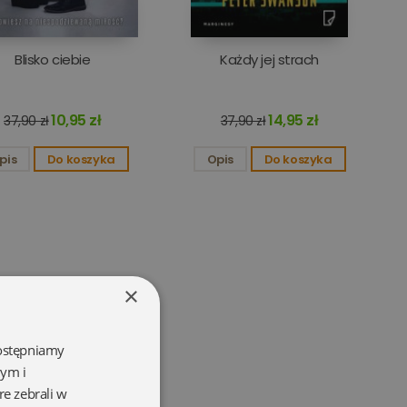
Blisko ciebie
Każdy jej strach
10,95 zł
14,95 zł
37,90 zł
37,90 zł
pis
Do koszyka
Opis
Do koszyka
×
dostępniamy
wym i
re zebrali w