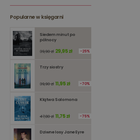
kqs_token
kqs_przechowalnia
Popularne w księgarni
licznik
Polityce 
Siedem minut po
północy
PHPSESSID
29,95 zł
39,90 zł
25%
Trzy siostry
11,95 zł
39,90 zł
70%
Nazwa
Nazwa
_ga_Q25NFDH6D8
Klątwa Salomona
_ga_PF5CNRJ3W2
_gid
_ga
11,75 zł
47,80 zł
75%
Dziwne losy Jane Eyre