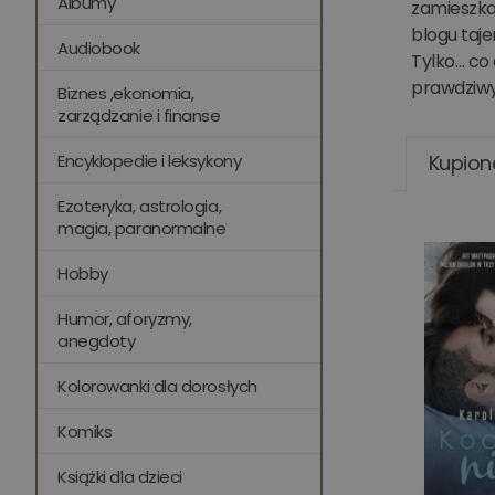
Albumy
zamieszkał
blogu taje
Audiobook
Tylko… co
prawdziwy
Biznes ,ekonomia,
zarządzanie i finanse
Encyklopedie i leksykony
Kupion
Ezoteryka, astrologia,
magia, paranormalne
Hobby
Humor, aforyzmy,
anegdoty
Kolorowanki dla dorosłych
Komiks
Książki dla dzieci