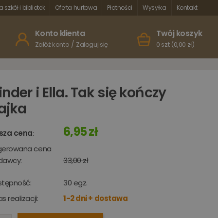
a szkół i bibliotek
Oferta hurtowa
Płatności
Wysyłka
Kontakt
Konto klienta
Twój koszyk
/
Załóż konto
Zaloguj się
0 szt (0,00 zł)
inder i Ella. Tak się kończy
ajka
6,95 zł
sza cena
:
gerowana cena
dawcy:
33,00 zł
stępność:
30
egz.
s realizacji:
1-2 dni + dostawa