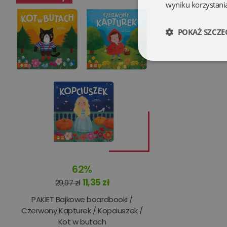
wyniku korzystania
POKAŻ SZCZE
Niezbędne
Niezbędne pliki cookie
zarządzanie kontem. B
62%
Nazwa
11,35 zł
29,97 zł
PAKIET Bajkowe boardbooki /
kqs_koszyk
Czerwony Kapturek / Kopciuszek /
kqs_panel
Kot w butach