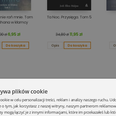
 nie rań mnie. Tom
Ta Noc. Przysięga. Tom 5
ochana w kłamcy
6,95 zł
11,95 zł
90 zł
34,80 zł
Do koszyka
Opis
Do koszyka
O
żywa plików cookie
kie w celu personalizacji treści, reklam i analizy naszego ruchu. U
e o tym, jak korzystasz z naszej witryny, naszym partnerom reklamo
zy mogą łączyć je z innymi informacjami, które im przekazałeś lub któ