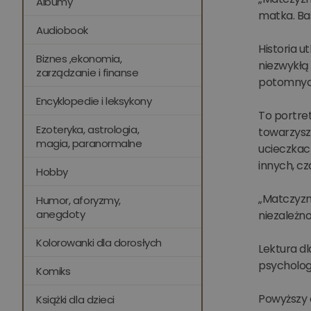
Albumy
matka. Bas
Audiobook
Historia 
Biznes ,ekonomia,
niezwykłą 
zarządzanie i finanse
potomnyc
Encyklopedie i leksykony
To portre
Ezoteryka, astrologia,
towarzysz
magia, paranormalne
ucieczkac
innych, c
Hobby
„Matczyzna
Humor, aforyzmy,
anegdoty
niezależno
Kolorowanki dla dorosłych
Lektura dl
psycholog
Komiks
Powyższy 
Książki dla dzieci