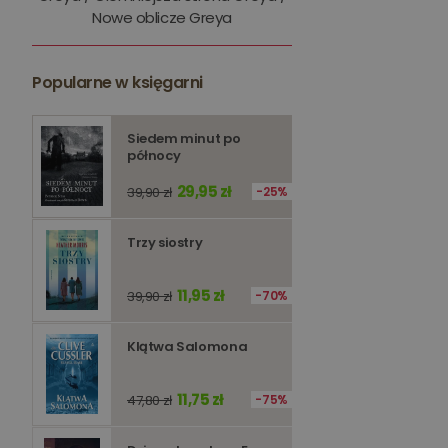
Nowe oblicze Greya
kqs_token
kqs_przechowalnia
Popularne w księgarni
licznik
Polityce 
Siedem minut po
północy
PHPSESSID
29,95 zł
39,90 zł
25%
Trzy siostry
Nazwa
11,95 zł
39,90 zł
70%
Nazwa
_ga_Q25NFDH6D8
_ga_PF5CNRJ3W2
Klątwa Salomona
_gid
_ga
11,75 zł
47,80 zł
75%