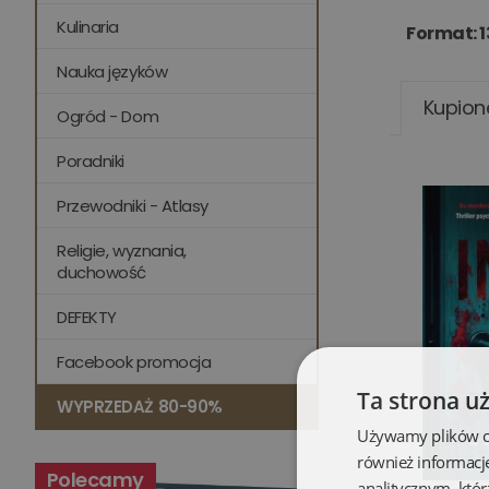
Kulinaria
Format: 1
Nauka języków
Kupion
Ogród - Dom
Poradniki
Przewodniki - Atlasy
Religie, wyznania,
duchowość
DEFEKTY
Facebook promocja
Ta strona u
WYPRZEDAŻ 80-90%
Używamy plików coo
również informacj
Polecamy
analitycznym, któr