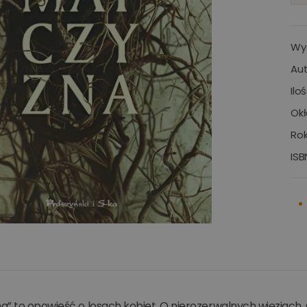
Wy
Aut
Ilo
Okł
Rok
ISB
” to opowieść o losach kobiet. O nierozerwalnych więziach. 