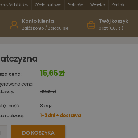
a szkół i bibliotek
Oferta hurtowa
Płatności
Wysyłka
Kontakt
Konto klienta
Twój koszyk
/
Załóż konto
Zaloguj się
0 szt (0,00 zł)
atczyzna
15,65 zł
sza cena
:
gerowana cena
dawcy:
49,99 zł
stępność:
8
egz.
s realizacji:
1-2 dni + dostawa
DO KOSZYKA