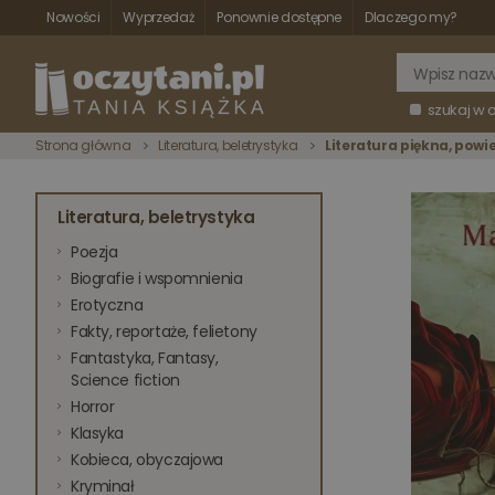
Nowości
Wyprzedaż
Ponownie dostępne
Dlaczego my?
szukaj w 
Strona główna
Literatura, beletrystyka
Literatura piękna, powi
Literatura, beletrystyka
Poezja
Biografie i wspomnienia
Erotyczna
Fakty, reportaże, felietony
Fantastyka, Fantasy,
Science fiction
Horror
Klasyka
Kobieca, obyczajowa
Kryminał