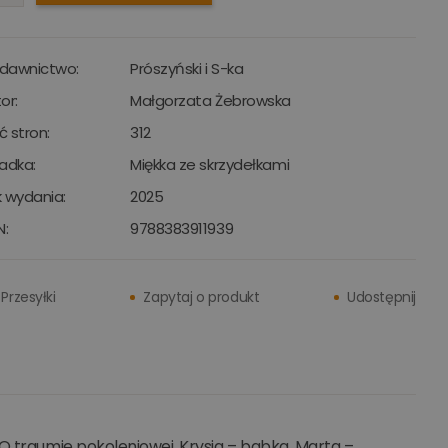
dawnictwo:
Prószyński i S-ka
or:
Małgorzata Żebrowska
ść stron:
312
adka:
Miękka ze skrzydełkami
 wydania:
2025
N:
9788383911939
Przesyłki
Zapytaj o produkt
Udostępnij
O traumie pokoleniowej. Krysia – babka. Marta –