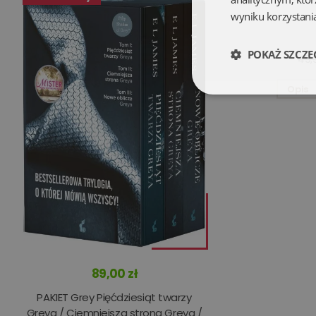
wyniku korzystania
POKAŻ SZCZE
49,9
Opis
Niezbędne
Niezbędne pliki cookie
zarządzanie kontem. B
Nazwa
89,00 zł
kqs_koszyk
PAKIET Grey Pięćdziesiąt twarzy
kqs_panel
Greya / Ciemniejsza strona Greya /