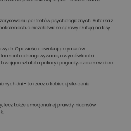
 zarysowaniu portretów psychologicznych. Autorka z
 pokoleniach, a niezałatwione sprawy rzutują na losy
ajowych. Opowieść o ewolucji przymusów
 O formach odreagowywania, o wymówkach i
ia trwająca sztafeta pokory i pogardy, czasem wobec
onych dni – to rzecz o kobiecej sile, cenie
buły, lecz także emocjonalnej prawdy, niuansów
k.