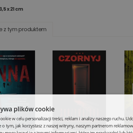
3,5 x 21 cm
e z tym produktem
żywa plików cookie
kie w celu personalizacji treści, reklam i analizy naszego ruchu. U
e o tym, jak korzystasz z naszej witryny, naszym partnerom reklamo
zy mogą łączyć je z innymi informacjami, które im przekazałeś lub któ