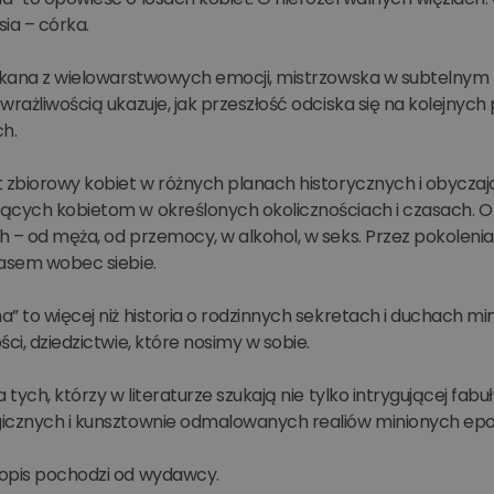
ia – córka.
utkana z wielowarstwowych emocji, mistrzowska w subtelnym
wrażliwością ukazuje, jak przeszłość odciska się na kolejnych
h.
t zbiorowy kobiet w różnych planach historycznych i obycz
ących kobietom w określonych okolicznościach i czasach.
h – od męża, od przemocy, w alkohol, w seks. Przez pokolen
zasem wobec siebie.
” to więcej niż historia o rodzinnych sekretach i duchach mini
ści, dziedzictwie, które nosimy w sobie.
a tych, którzy w literaturze szukają nie tylko intrygującej fa
icznych i kunsztownie odmalowanych realiów minionych epo
opis pochodzi od wydawcy.