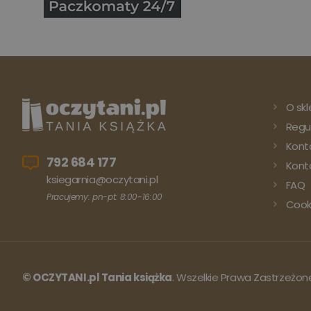
O skl
Regu
Kont
792 684 177
Konto
ksiegarnia@oczytani.pl
FAQ
Pracujemy: pn-pt: 8:00-16:00
Cook
© OCZYTANI.pl Tania książka
. Wszelkie Prawa Zastrzeżon