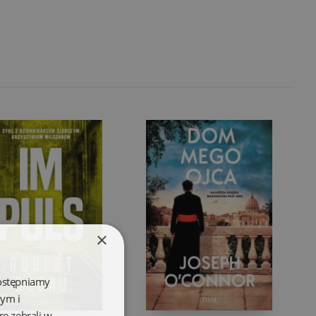
×
dostępniamy
wym i
re zebrali w