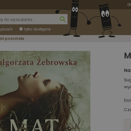
Dl
opisach
tylko dostępne
eść pozostała
M
Na
Su
wy
Do
Cza