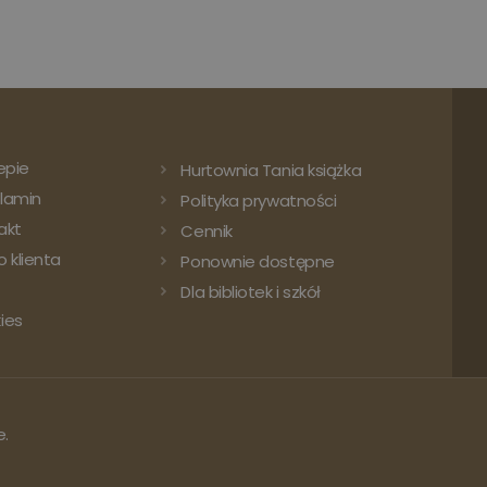
epie
Hurtownia Tania książka
lamin
Polityka prywatności
akt
Cennik
 klienta
Ponownie dostępne
Dla bibliotek i szkół
ies
e.