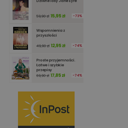
Dziwne losy Jane Eyre
15,95 zł
59,90 zł
73%
Wspomnienia z
przyszłości
12,95 zł
49,90 zł
74%
Proste przyjemności.
Łatwe i szybkie
przepisy
17,85 zł
69,90 zł
74%