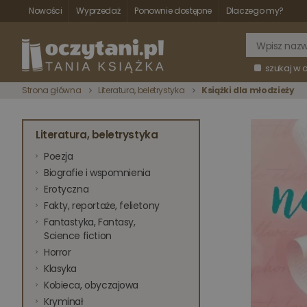
Nowości
Wyprzedaż
Ponownie dostępne
Dlaczego my?
szukaj w 
Strona główna
Literatura, beletrystyka
Książki dla młodzieży
Literatura, beletrystyka
Poezja
Biografie i wspomnienia
Erotyczna
Fakty, reportaże, felietony
Fantastyka, Fantasy,
Science fiction
Horror
Klasyka
Kobieca, obyczajowa
Kryminał