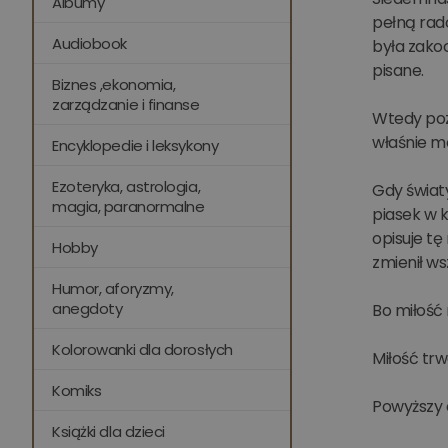
Albumy
pełną rado
Audiobook
była zakoc
pisane.
Biznes ,ekonomia,
zarządzanie i finanse
Wtedy pozn
właśnie m
Encyklopedie i leksykony
Ezoteryka, astrologia,
Gdy światy
magia, paranormalne
piasek w k
opisuje tę
Hobby
zmienił ws
Humor, aforyzmy,
anegdoty
Bo miłość 
Kolorowanki dla dorosłych
Miłość trw
Komiks
Powyższy 
Książki dla dzieci