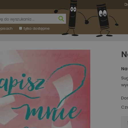
Dl
opisach
tylko dostępne
N
Na
Su
wy
Do
Cza