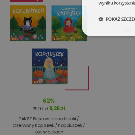
wyniku korzystania
49,9
POKAŻ SZCZE
Opis
Niezbędne
Niezbędne pliki cookie
zarządzanie kontem. B
62%
Nazwa
11,35 zł
29,97 zł
PAKIET Bajkowe boardbooki /
kqs_koszyk
Czerwony Kapturek / Kopciuszek /
kqs_panel
Kot w butach