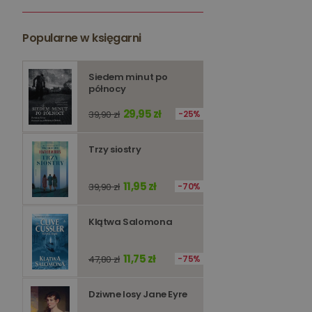
kqs_token
kqs_przechowalnia
Popularne w księgarni
licznik
Polityce 
Siedem minut po
północy
PHPSESSID
29,95 zł
39,90 zł
25%
Trzy siostry
11,95 zł
39,90 zł
70%
Nazwa
Nazwa
_ga_Q25NFDH6D8
Klątwa Salomona
_ga_PF5CNRJ3W2
_gid
_ga
11,75 zł
47,80 zł
75%
Dziwne losy Jane Eyre