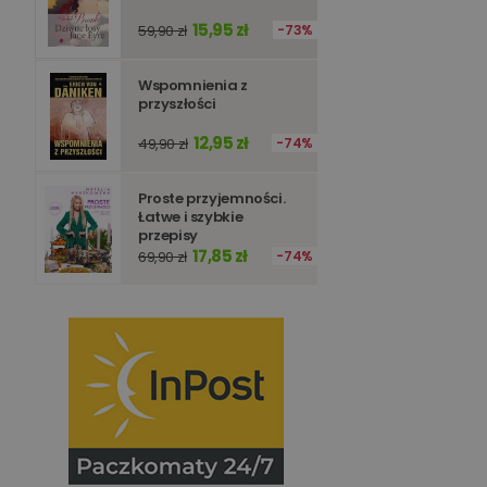
15,95 zł
59,90 zł
73%
Wspomnienia z
przyszłości
12,95 zł
49,90 zł
74%
Proste przyjemności.
Łatwe i szybkie
przepisy
17,85 zł
69,90 zł
74%