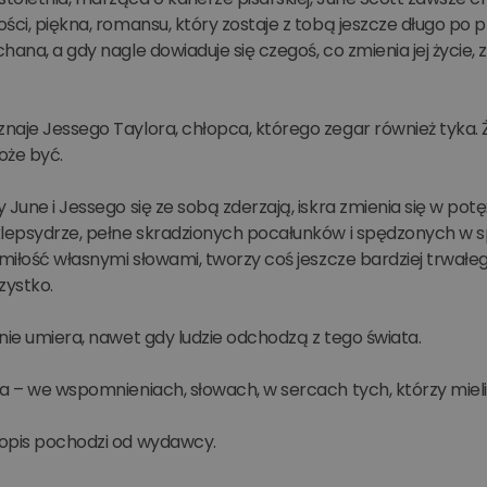
ści, piękna, romansu, który zostaje z tobą jeszcze długo po pr
hana, a gdy nagle dowiaduje się czegoś, co zmienia jej życie, 
aje Jessego Taylora, chłopca, którego zegar również tyka. Ży
oże być.
 June i Jessego się ze sobą zderzają, iskra zmienia się w pot
lepsydrze, pełne skradzionych pocałunków i spędzonych w spo
 miłość własnymi słowami, tworzy coś jeszcze bardziej trwałego
zystko.
nie umiera, nawet gdy ludzie odchodzą z tego świata.
a – we wspomnieniach, słowach, w sercach tych, którzy mieli
opis pochodzi od wydawcy.