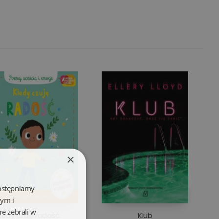
×
dostępniamy
wym i
re zebrali w
iedy czuję radość.
Klub