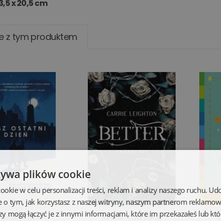
3,5 x 20,5 cm
e z tym produktem
żywa plików cookie
kie w celu personalizacji treści, reklam i analizy naszego ruchu. U
e o tym, jak korzystasz z naszej witryny, naszym partnerom reklamo
zy mogą łączyć je z innymi informacjami, które im przekazałeś lub któ
ostatni dzień
Better. Zderzenie
K