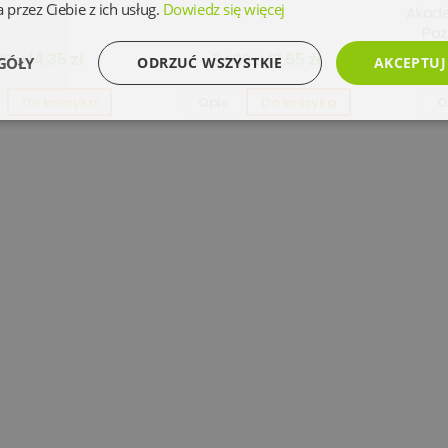
 przez Ciebie z ich usług.
Dowiedz się więcej
Akade
Poz
14,35 zł
13,65 zł
0 zł
54,90 zł
GÓŁY
ODRZUĆ WSZYSTKIE
AKCEPTUJ
Do koszyka
Opis
Do koszyka
O
Wydajność
Targetowanie
Funkcjonalność
Ni
Niezbędne
Wydajność
Targetowanie
Funkcjonalność
Niesklasyfikowan
 umożliwiają korzystanie z podstawowych funkcji strony internetowej, takich jak logowanie 
ez niezbędnych plików cookie nie można prawidłowo korzystać ze strony internetowej.
Dostawca
/
Okres
Opis
Domena
przechowywania
www.oczytani.pl
1 miesiąc
www.oczytani.pl
1 miesiąc