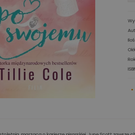
Wy
Aut
Ilo
Okł
Rok
ISB
oletnia, marząca o karierze pisarskiej, June Scott zawsze chc