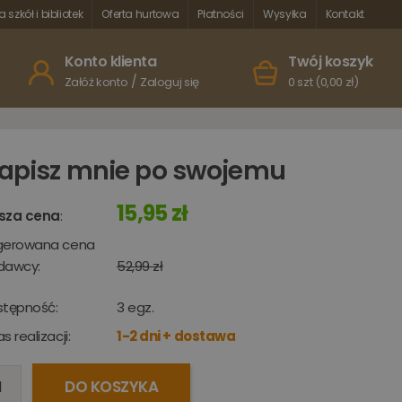
a szkół i bibliotek
Oferta hurtowa
Płatności
Wysyłka
Kontakt
Konto klienta
Twój koszyk
/
Załóż konto
Zaloguj się
0 szt (0,00 zł)
apisz mnie po swojemu
15,95 zł
sza cena
:
gerowana cena
dawcy:
52,99 zł
stępność:
3
egz.
s realizacji:
1-2 dni + dostawa
DO KOSZYKA