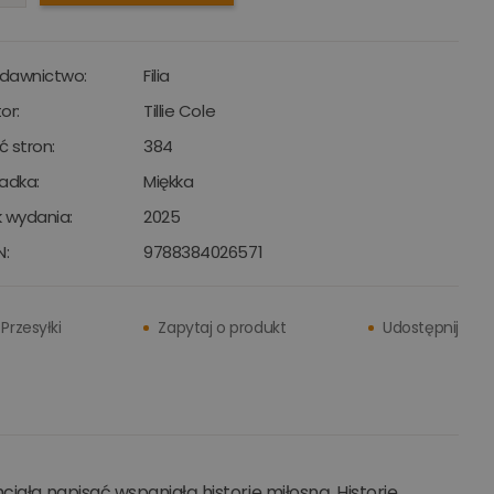
dawnictwo:
Filia
or:
Tillie Cole
ść stron:
384
adka:
Miękka
 wydania:
2025
N:
9788384026571
Przesyłki
Zapytaj o produkt
Udostępnij
iała napisać wspaniałą historię miłosną. Historię