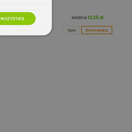
mia Mądrego Dziecka.
naj uczucia i emocje
11,95 zł
13,25 zł
32,99 zł
49,90 zł
 WSZYSTKIE
pis
Do koszyka
Opis
Do koszyka
esklasyfikowane
e
użytkownika i