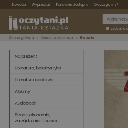
Nowości
Wyprzedaż
Ponownie dostępne
Dlaczego my?
szukaj w 
Strona główna
Literatura naukowa
Historia
Na prezent
Literatura, beletrystyka
Literatura naukowa
Albumy
Audiobook
Biznes ,ekonomia,
zarządzanie i finanse