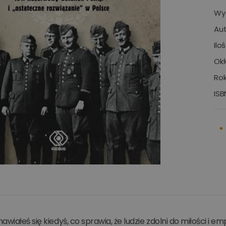
Wy
Aut
Ilo
Okł
Rok
ISB
awiałeś się kiedyś, co sprawia, że ludzie zdolni do miłości i e