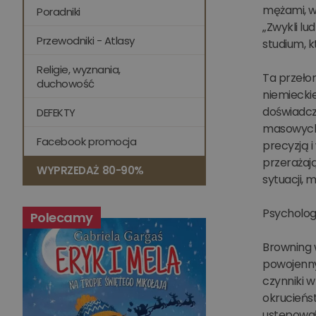
mężami, w
Poradniki
„Zwykli lu
Przewodniki - Atlasy
studium, k
Religie, wyznania,
Ta przełom
duchowość
niemieckie
doświadcz
DEFEKTY
masowych 
Facebook promocja
precyzją i
przerażają
WYPRZEDAŻ 80-90%
sytuacji,
Psychologi
Polecamy
Browning w
powojenny
czynniki w
okrucieńs
ustępował