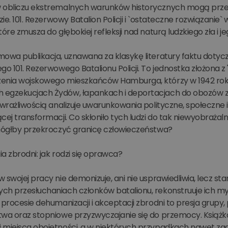
 obliczu ekstremalnych warunków historycznych mogą prze
dzie. 101. Rezerwowy Batalion Policji i `ostateczne rozwiązani
tóre zmusza do głębokiej refleksji nad naturą ludzkiego zła i
owa publikacja, uznawana za klasykę literatury faktu dotycz
go 101. Rezerwowego Batalionu Policji. To jednostka złożona z
enia wojskowego mieszkańców Hamburga, którzy w 1942 roku n
egzekucjach Żydów, łapankach i deportacjach do obozów zagł
 wrażliwością analizuje uwarunkowania polityczne, społeczne 
cej transformacji. Co skłoniło tych ludzi do tak niewyobraż
 mógłby przekroczyć granicę człowieczeństwa?
a zbrodni: jak rodzi się oprawca?
 swojej pracy nie demonizuje, ani nie usprawiedliwia, lecz st
ch przesłuchaniach członków batalionu, rekonstruuje ich myś
 procesie dehumanizacji i akceptacji zbrodni to presja grup
twa oraz stopniowe przyzwyczajanie się do przemocy. Książk
 miejsca obojętności, a w niektórych przypadkach nawet zad