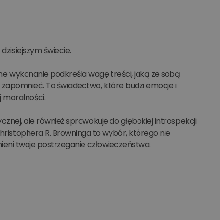
dzisiejszym świecie.
e
idne wykonanie podkreśla wagę treści, jaką ze sobą
użytkownika i
bie zapomnieć. To świadectwo, które budzi emocje i
 moralności.
rycznej, ale również sprowokuje do głębokiej introspekcji
Christophera R. Browninga to wybór, którego nie
e zmieni twoje postrzeganie człowieczeństwa.
preferencji
ązanych z koszykiem
ia stron lub wydarzeń
tymalizacji
ku PHP. Jest to