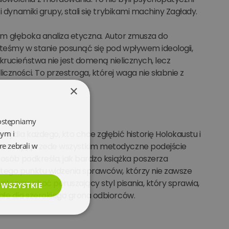
i dynamiki grupy, stali się trybikami machiny Zagłady.
tkim głęboka analiza etyczna. Autor zmusza do
steśmy w stanie posunąć się pod wpływem ideologii,
krucieństwa nie jest domeną nielicznych, lecz
czności. To przestroga, której waga nie słabnie z
×
dostępniamy
wym i
ej dla każdego, kto chce zgłębić historię Holokaustu i
re zebrali w
doceniają przede wszystkim metodyczne podejście
 osób podkreśla, jak bardzo książka poszerza
istego punktu widzenia sprawców, którzy nie zawsze
ystępny, choć poruszający styl pisania, który sprawia,
 WSZYSTKIE
ałe dla szerokiego grona odbiorców.
esklasyfikowane