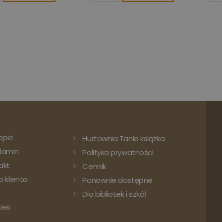
epie
Hurtownia Tania książka
lamin
Polityka prywatności
akt
Cennik
 klienta
Ponownie dostępne
Dla bibliotek i szkół
ies