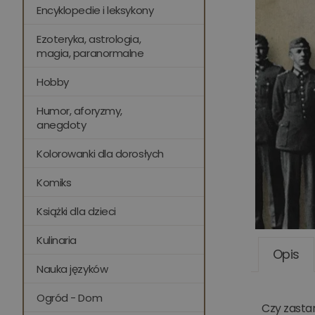
Encyklopedie i leksykony
Ezoteryka, astrologia,
magia, paranormalne
Hobby
Humor, aforyzmy,
anegdoty
Kolorowanki dla dorosłych
Komiks
Książki dla dzieci
Kulinaria
Opis
Nauka języków
Ogród - Dom
Czy zastan