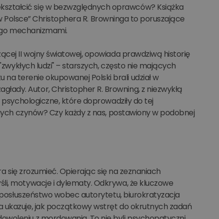
kształcić się w bezwzględnych oprawców? Książka
e` w Polsce” Christophera R. Browninga to poruszające
 jego mechanizmami.
ącej II wojny światowej, opowiada prawdziwą historię
 "zwykłych ludzi" – starszych, często nie mających
a terenie okupowanej Polski brali udział w
ady. Autor, Christopher R. Browning, z niezwykłą
i psychologiczne, które doprowadziły do tej
alnych czynów? Czy każdy z nas, postawiony w podobnej
ara się zrozumieć. Opierając się na zeznaniach
li, motywacje i dylematy. Odkrywa, że kluczowe
y, posłuszeństwo wobec autorytetu, biurokratyzacja
a ukazuje, jak początkowy wstręt do okrutnych zadań
owoleniu z mordowania. To nie byli psychopatyczni