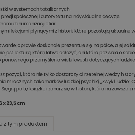
stki w systemach totalitarnych.
esji społecznej i autorytetu na indywidualne decyzje.
ami dehumanizacji ofiar.
ymi lekcjami płynącymi z historii, które pozostają aktualne w 
Niezbędne
Wydajność
Targetowanie
Funkcjonalność
Niesklasyfikowan
twardej oprawie doskonale prezentuje się na półce, a jej sol
 umożliwiają korzystanie z podstawowych funkcji strony internetowej, takich jak logowanie 
ez niezbędnych plików cookie nie można prawidłowo korzystać ze strony internetowej.
 nie jest lektura, którą łatwo odłożyć, ani która pozwala o so
 ponownego przemyślenia wielu kwestii dotyczących ludzkiej
Dostawca
/
Okres
Opis
Domena
przechowywania
asz pozycji, która nie tylko dostarczy ci rzetelnej wiedzy histo
www.oczytani.pl
1 miesiąc
nia mrocznych zakamarków ludzkiej psychiki, „Zwykli ludzie” 
www.oczytani.pl
1 miesiąc
. Sięgnij po tę książkę i zanurz się w historii, która na zawsz
www.oczytani.pl
2 lata
www.oczytani.pl
1 tydzień
Ten plik cookie jest używany do przechowywania 
6 x 23,5 cm
użytkownika i informacji o sesji tymczasowej zwi
zakupów użytkownika i sesji przeglądania.
www.oczytani.pl
1 godzina
Ten plik cookie jest używany do liczenia i śledzen
na stronie internetowej, pomagając w analizie i op
e z tym produktem
prywatności Google
wydajności strony internetowej.
Sesja
Cookie generowane przez aplikacje oparte na języ
PHP.net