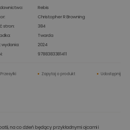
dawnictwo:
Rebis
or:
Christopher R Browning
ść stron:
384
adka:
Twarda
 wydania:
2024
N:
9788383381411
Przesyłki
Zapytaj o produkt
Udostępnij
mpatii, na co dzień będący przykładnymi ojcami i