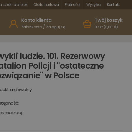
a szkół i bibliotek
Oferta hurtowa
Płatności
Wysyłka
Kontakt
Konto klienta
Twój koszyk
/
Załóż konto
Zaloguj się
0 szt (0,00 zł)
wykli ludzie. 101. Rezerwowy
atalion Policji i "ostateczne
ozwiązanie" w Polsce
dukt archiwalny
stępność:
s realizacji: