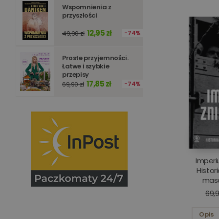
Wspomnienia z
przyszłości
12,95 zł
49,90 zł
74%
Proste przyjemności.
Nazwa
Łatwe i szybkie
Nazwa
przepisy
_ga_Q25NFDH6D8
17,85 zł
69,90 zł
74%
_ga_PF5CNRJ3W2
_gid
_ga
Imperi
Histor
maso
69,9
Opis