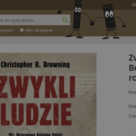
Dl
opisach
tylko dostępne
Z
B
r
Pro
Do
Cza