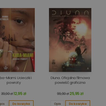
o obsługi zmiennych
na losowo, sposób jej
rym przykładem jest
 między stronami.
ics do utrzymywania
 utrzymywania stanu
ics. Przechowuje i
j strony i służy do
Analytics - co
 analitycznej
ch użytkowników
entyfikatora klienta.
e i służy do
ampanii na potrzeby
ba-Miami. Ucieczki i
Diuna. Oficjalna filmowa
powroty
powieść graficzna
12,95 zł
25,95 zł
39,90 zł
99,90 zł
pis
Do koszyka
Opis
Do koszyka