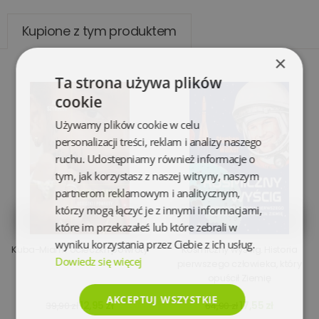
Kupione z tym produktem
×
Ta strona używa plików
cookie
Używamy plików cookie w celu
personalizacji treści, reklam i analizy naszego
ruchu. Udostępniamy również informacje o
tym, jak korzystasz z naszej witryny, naszym
partnerom reklamowym i analitycznym,
którzy mogą łączyć je z innymi informacjami,
które im przekazałeś lub które zebrali w
wyniku korzystania przez Ciebie z ich usług.
Kuba-Miami. Ucieczki i powroty
Kosmiczny wyścig. Historia
Dowiedz się więcej
pierwszego człowieka, który
opuścił Ziemię
AKCEPTUJ WSZYSTKIE
12,95 zł
17,55 zł
39,90 zł
64,90 zł