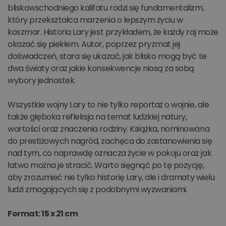
bliskowschodniego kalifatu rodzi się fundamentalizm,
który przekształca marzenia o lepszym życiu w
koszmar. Historia Lary jest przykładem, że każdy raj może
okazać się piekłem. Autor, poprzez pryzmat jej
doświadczeń, stara się ukazać, jak blisko mogą być te
dwa światy oraz jakie konsekwencje niosą za sobą
wybory jednostek.
Wszystkie wojny Lary to nie tylko reportaż o wojnie, ale
także głęboka refleksja na temat ludzkiej natury,
wartości oraz znaczenia rodziny. Książka, nominowana
do prestiżowych nagród, zachęca do zastanowienia się
nad tym, co naprawdę oznacza życie w pokoju oraz jak
łatwo można je stracić. Warto sięgnąć po tę pozycję,
aby zrozumieć nie tylko historię Lary, ale i dramaty wielu
ludzi zmagających się z podobnymi wyzwaniami.
Format: 15 x 21 cm