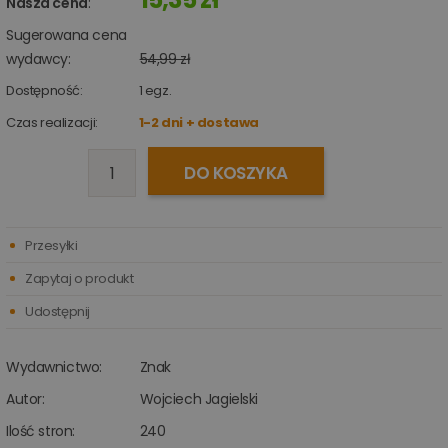
Nasza cena
:
Sugerowana cena
wydawcy:
54,99 zł
Dostępność:
1
egz.
Czas realizacji:
1-2 dni + dostawa
DO KOSZYKA
Przesyłki
Zapytaj o produkt
Udostępnij
Wydawnictwo:
Znak
Autor:
Wojciech Jagielski
Ilość stron:
240