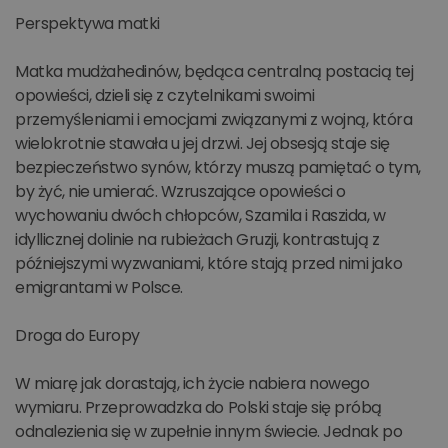
Perspektywa matki
Matka mudżahedinów, będąca centralną postacią tej
opowieści, dzieli się z czytelnikami swoimi
przemyśleniami i emocjami związanymi z wojną, która
wielokrotnie stawała u jej drzwi. Jej obsesją staje się
bezpieczeństwo synów, którzy muszą pamiętać o tym,
by żyć, nie umierać. Wzruszające opowieści o
wychowaniu dwóch chłopców, Szamila i Raszida, w
idyllicznej dolinie na rubieżach Gruzji, kontrastują z
późniejszymi wyzwaniami, które stają przed nimi jako
emigrantami w Polsce.
Droga do Europy
W miarę jak dorastają, ich życie nabiera nowego
wymiaru. Przeprowadzka do Polski staje się próbą
odnalezienia się w zupełnie innym świecie. Jednak po