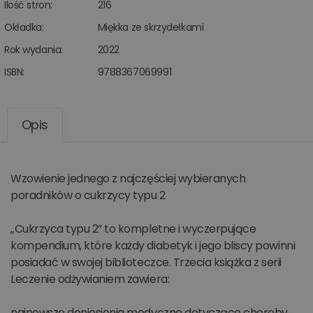
Ilość stron:
216
Okładka:
Miękka ze skrzydełkami
Rok wydania:
2022
ISBN:
9788367069991
Opis
Wzowienie jednego z najczęściej wybieranych
poradników o cukrzycy typu 2
„Cukrzyca typu 2” to kompletne i wyczerpujące
kompendium, które każdy diabetyk i jego bliscy powinni
posiadać w swojej biblioteczce. Trzecia książka z serii
Leczenie odżywianiem zawiera:
najnowsze doniesienia medyczne dotyczące choroby