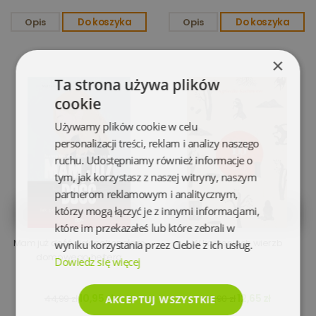
Opis
Do koszyka
Opis
Do koszyka
×
Ta strona używa plików
cookie
Używamy plików cookie w celu
personalizacji treści, reklam i analizy naszego
ruchu. Udostępniamy również informacje o
tym, jak korzystasz z naszej witryny, naszym
partnerom reklamowym i analitycznym,
którzy mogą łączyć je z innymi informacjami,
które im przekazałeś lub które zebrali w
Mam już dość. Jak pokonałam
W korzeniach wierzb
wyniku korzystania przez Ciebie z ich usług.
domowego hejtera
Dowiedz się więcej
10,95 zł
12,65 zł
44,99 zł
46,90 zł
AKCEPTUJ WSZYSTKIE