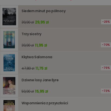
prywatności Google
licznik
www.oczytani.pl
1 godzina
Ten plik
jest uży
liczenia i
Siedem minut po północy
śledzeni
lub wyda
stronie
29,95 zł
25%
39,90 zł
internet
pomagaj
analizie i
Trzy siostry
optymali
wydajno
strony
internet
11,95 zł
70%
39,90 zł
PHPSESSID
Sesja
Cookie
PHP.net
generow
www.oczytani.pl
Klątwa Salomona
przez apl
oparte n
PHP. Jest
11,75 zł
75%
47,80 zł
identyfik
ogólneg
przeznac
używany
Dziwne losy Jane Eyre
obsługi
zmiennyc
użytkown
15,95 zł
73%
59,90 zł
Zwykle je
liczba
generow
Wspomnienia z przyszłości
losowo,
jej użyc
być spec