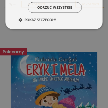
Opis
Do koszyka
Opis
Do koszyka
ODRZUĆ WSZYSTKIE
POKAŻ SZCZEGÓŁY
Niezbędne
Wydajność
Targetowanie
Funkcjonalność
Polecamy
Niesklasyfikowane
Niezbędne
Wydajność
Targetowanie
Funkcjonalność
Niesklasyfikowane