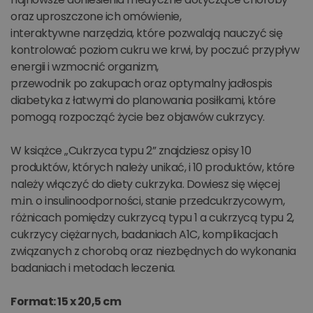
oraz uproszczone ich omówienie,
interaktywne narzędzia, które pozwalają nauczyć się
kontrolować poziom cukru we krwi, by poczuć przypływ
energii i wzmocnić organizm,
przewodnik po zakupach oraz optymalny jadłospis
diabetyka z łatwymi do planowania posiłkami, które
pomogą rozpocząć życie bez objawów cukrzycy.
W książce „Cukrzyca typu 2” znajdziesz opisy 10
produktów, których należy unikać, i 10 produktów, które
należy włączyć do diety cukrzyka. Dowiesz się więcej
m.in. o insulinoodporności, stanie przedcukrzycowym,
różnicach pomiędzy cukrzycą typu 1 a cukrzycą typu 2,
cukrzycy ciężarnych, badaniach A1C, komplikacjach
związanych z chorobą oraz niezbędnych do wykonania
badaniach i metodach leczenia.
Format: 15 x 20,5 cm