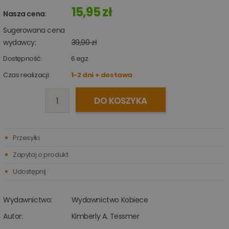
15,95 zł
Nasza cena
:
Sugerowana cena
wydawcy:
39,90 zł
Dostępność:
6
egz.
Czas realizacji:
1-2 dni + dostawa
DO KOSZYKA
Przesyłki
Zapytaj o produkt
Udostępnij
Wydawnictwo:
Wydawnictwo Kobiece
Autor:
Kimberly A. Tessmer