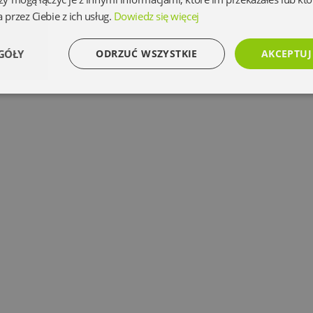
 przez Ciebie z ich usług.
Dowiedz się więcej
GÓŁY
ODRZUĆ WSZYSTKIE
AKCEPTUJ
Wydajność
Targetowanie
Funkcjonalność
Ni
Niezbędne
Wydajność
Targetowanie
Funkcjonalność
Niesklasyfikowan
 umożliwiają korzystanie z podstawowych funkcji strony internetowej, takich jak logowanie 
ez niezbędnych plików cookie nie można prawidłowo korzystać ze strony internetowej.
Dostawca
/
Okres
Opis
Domena
przechowywania
www.oczytani.pl
1 miesiąc
www.oczytani.pl
1 miesiąc