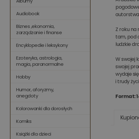
Albumy
pogodowe 
Audiobook
autorstwa
Biznes ,ekonomia,
Z roku na 
zarządzanie i finanse
tam, pod 
ludzkie dr
Encyklopedie i leksykony
Ezoteryka, astrologia,
W swojej k
magia, paranormalne
swojej pr
wydaje si
Hobby
i trudy ży
Humor, aforyzmy,
anegdoty
Format: 1
Kolorowanki dla dorosłych
Kupion
Komiks
Książki dla dzieci