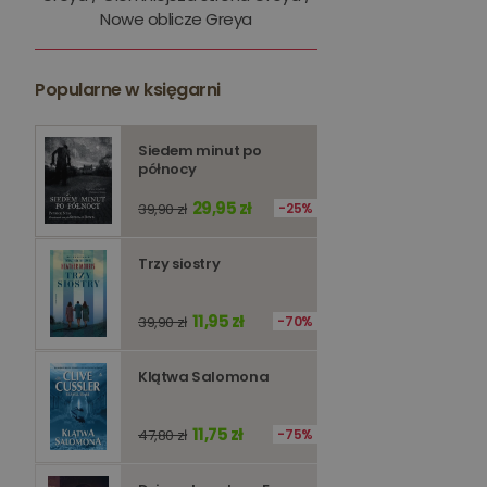
Nowe oblicze Greya
kqs_token
kqs_przechowalnia
Popularne w księgarni
licznik
Polityce 
Siedem minut po
północy
PHPSESSID
29,95 zł
39,90 zł
25%
Trzy siostry
Nazwa
11,95 zł
39,90 zł
70%
Nazwa
_ga_Q25NFDH6D8
_ga_PF5CNRJ3W2
Klątwa Salomona
_gid
_ga
11,75 zł
47,80 zł
75%