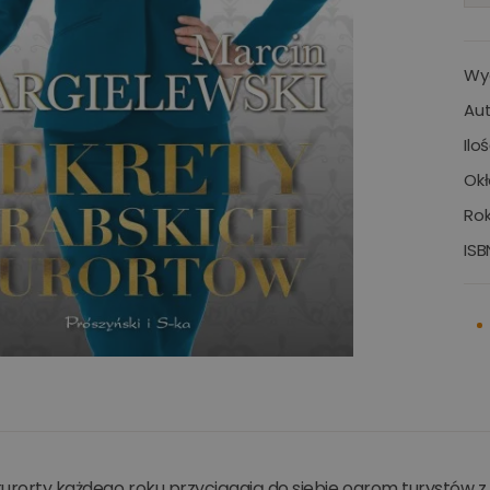
Wy
Aut
Ilo
Okł
Rok
ISB
kurorty każdego roku przyciągają do siebie ogrom turystów z