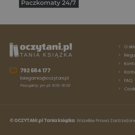
O skl
Regu
Kont
792 684 177
Konto
ksiegarnia@oczytani.pl
FAQ
Pracujemy: pn-pt: 8:00-16:00
Cook
© OCZYTANI.pl Tania książka
. Wszelkie Prawa Zastrzeżon