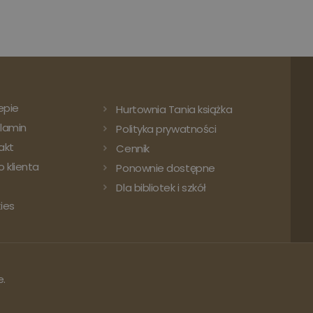
epie
Hurtownia Tania książka
lamin
Polityka prywatności
akt
Cennik
 klienta
Ponownie dostępne
Dla bibliotek i szkół
ies
e.