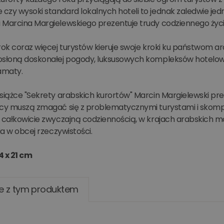
czy wysoki standard lokalnych hoteli to jednak zaledwie jed
 Marcina Margielewskiego prezentuje trudy codziennego życ
rok coraz więcej turystów kieruje swoje kroki ku państwom a
osłoną doskonałej pogody, luksusowych kompleksów hotelowy
amaty.
siążce "Sekrety arabskich kurortów" Marcin Margielewski pre
acy muszą zmagać się z problematycznymi turystami i skomp
ę całkowicie zwyczajną codziennością, w krajach arabskich m
cia w obcej rzeczywistości.
4 x 21 cm
e z tym produktem