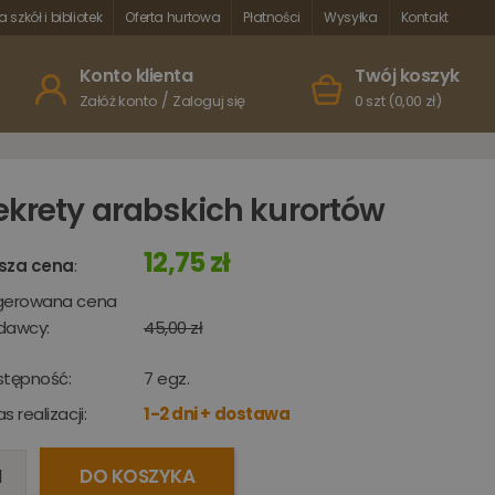
a szkół i bibliotek
Oferta hurtowa
Płatności
Wysyłka
Kontakt
Konto klienta
Twój koszyk
/
Załóż konto
Zaloguj się
0 szt (0,00 zł)
ekrety arabskich kurortów
12,75 zł
sza cena
:
gerowana cena
dawcy:
45,00 zł
stępność:
7
egz.
s realizacji:
1-2 dni + dostawa
DO KOSZYKA