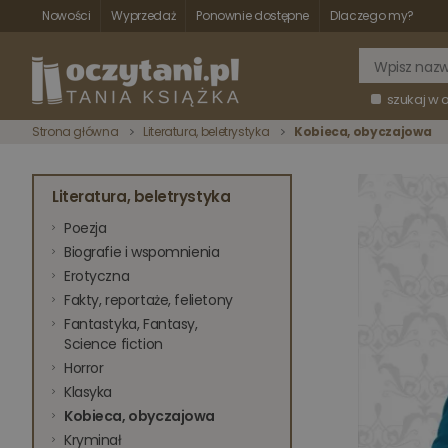
Nowości
Wyprzedaż
Ponownie dostępne
Dlaczego my?
szukaj w 
Strona główna
Literatura, beletrystyka
Kobieca, obyczajowa
Literatura, beletrystyka
Poezja
Biografie i wspomnienia
Erotyczna
Fakty, reportaże, felietony
Fantastyka, Fantasy,
Science fiction
Horror
Klasyka
Kobieca, obyczajowa
Kryminał