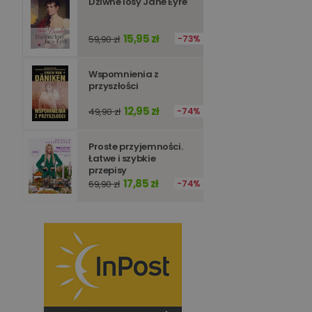
Dziwne losy Jane Eyre
15,95 zł
59,90 zł
73%
Wspomnienia z
przyszłości
12,95 zł
49,90 zł
74%
Proste przyjemności.
Łatwe i szybkie
przepisy
17,85 zł
69,90 zł
74%