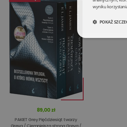
wyniku korzystania
POKAŻ SZCZE
Niezbędne
Niezbędne pliki cookie
zarządzanie kontem. B
Nazwa
89,00 zł
kqs_koszyk
PAKIET Grey Pięćdziesiąt twarzy
kqs_panel
Greya / Ciemniejsza strona Greya /