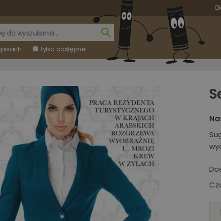
Dl
opisach
tylko dostępne
S
Na
Su
wy
Do
Cza