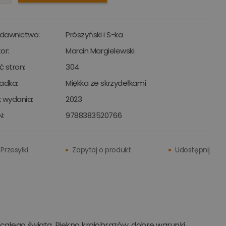
dawnictwo:
Prószyński i S-ka
or:
Marcin Margielewski
ść stron:
304
adka:
Miękka ze skrzydełkami
 wydania:
2023
N:
9788383520766
Przesyłki
Zapytaj o produkt
Udostępnij
 całego świata. Piękno krajobrazów, dobre warunki