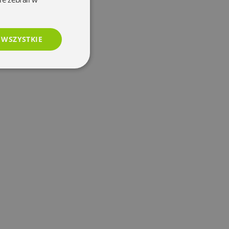
 WSZYSTKIE
esklasyfikowane
e
użytkownika i