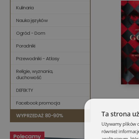
Kulinaria
Nauka języków
Ogród - Dom
Poradniki
Przewodniki - Atlasy
Religie, wyznania,
duchowość
DEFEKTY
Facebook promocja
Ta strona u
34,
WYPRZEDAŻ 80-90%
Używamy plików coo
Opis
również informacj
Polecamy
analitycznym, któr