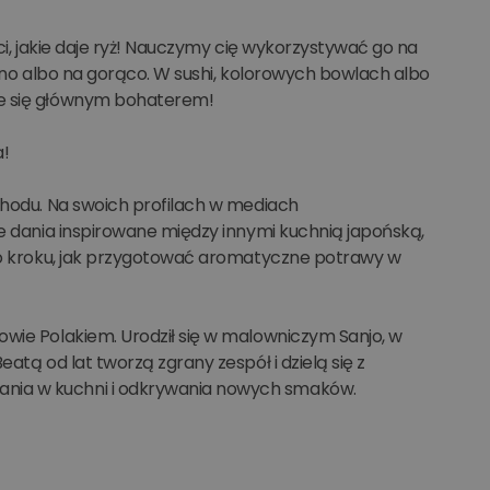
ci, jakie daje ryż! Nauczymy cię wykorzystywać go na
zimno albo na gorąco. W sushi, kolorowych bowlach albo
ie się głównym bohaterem!
a!
chodu. Na swoich profilach w mediach
ne dania inspirowane między innymi kuchnią japońską,
 po kroku, jak przygotować aromatyczne potrawy w
owie Polakiem. Urodził się w malowniczym Sanjo, w
atą od lat tworzą zgrany zespół i dzielą się z
ania w kuchni i odkrywania nowych smaków.