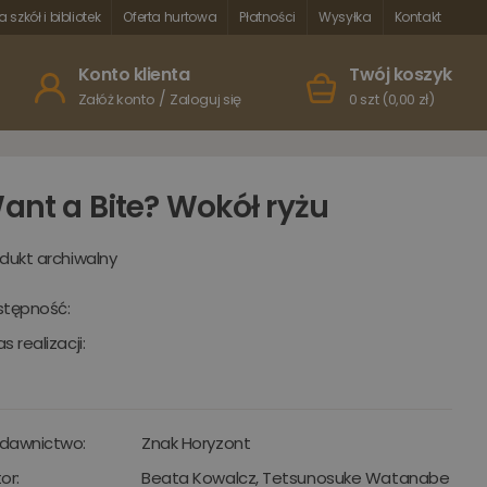
a szkół i bibliotek
Oferta hurtowa
Płatności
Wysyłka
Kontakt
Konto klienta
Twój koszyk
/
Załóż konto
Zaloguj się
0 szt (0,00 zł)
ant a Bite? Wokół ryżu
dukt archiwalny
stępność:
s realizacji:
dawnictwo:
Znak Horyzont
or:
Beata Kowalcz
,
Tetsunosuke Watanabe