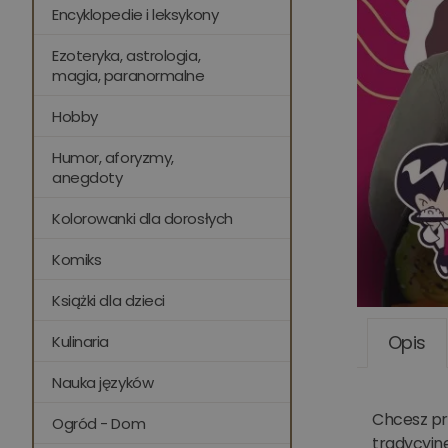
Encyklopedie i leksykony
Ezoteryka, astrologia,
magia, paranormalne
Hobby
Humor, aforyzmy,
anegdoty
Kolorowanki dla dorosłych
Komiks
Książki dla dzieci
Opis
Kulinaria
Nauka języków
Chcesz pr
Ogród - Dom
tradycyjn