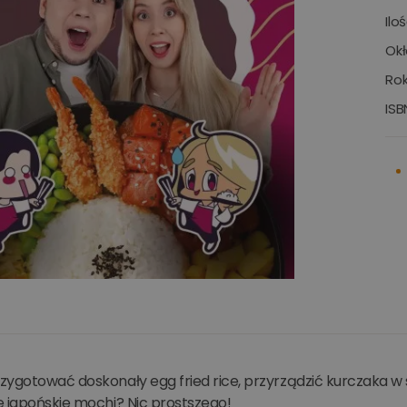
Ilo
Okł
Rok
ISB
zygotować doskonały egg fried rice, przyrządzić kurczaka w 
e japońskie mochi? Nic prostszego!