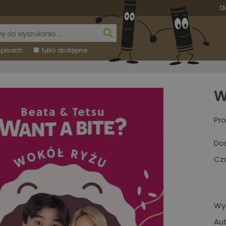
Dl
opisach
tylko dostępne
W
Pro
Do
Cza
Wy
Aut