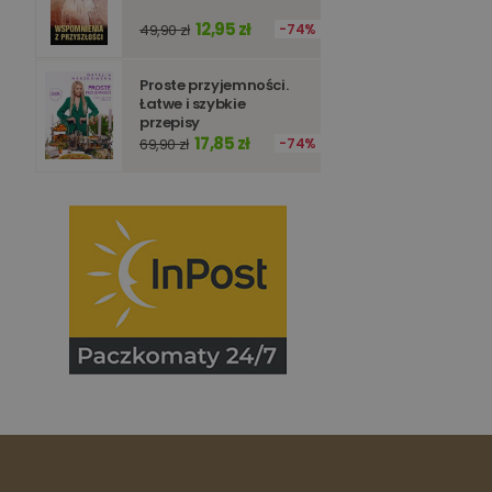
Nazwa
12,95 zł
49,90 zł
74%
_ga_Q25NFDH6D8
_ga_PF5CNRJ3W2
_gid
Proste przyjemności.
_ga
Łatwe i szybkie
przepisy
17,85 zł
69,90 zł
74%