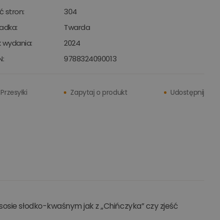
ść stron:
304
adka:
Twarda
 wydania:
2024
N:
9788324090013
Przesyłki
Zapytaj o produkt
Udostępnij
sosie słodko-kwaśnym jak z „Chińczyka” czy zjeść