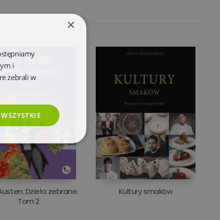
×
dostępniamy
wym i
re zebrali w
 WSZYSTKIE
esklasyfikowane
usten. Dzieła zebrane.
Kultury smaków
Tom 2
e