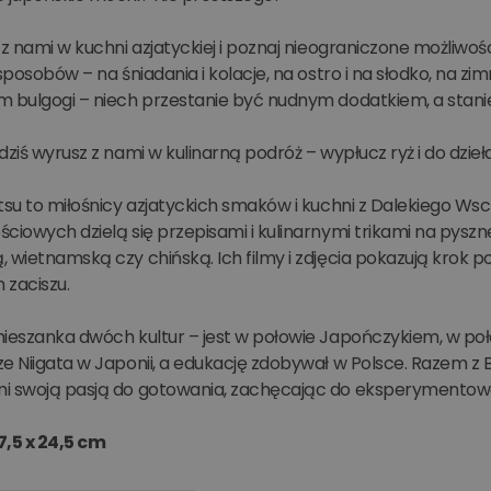
 z nami w kuchni azjatyckiej i poznaj nieograniczone możliwoś
 sposobów – na śniadania i kolacje, na ostro i na słodko, na 
m bulgogi – niech przestanie być nudnym dodatkiem, a stan
dziś wyrusz z nami w kulinarną podróż – wypłucz ryż i do dzieł
tsu to miłośnicy azjatyckich smaków i kuchni z Dalekiego Ws
ciowych dzielą się przepisami i kulinarnymi trikami na pysz
, wietnamską czy chińską. Ich filmy i zdjęcia pokazują krok
zaciszu.
mieszanka dwóch kultur – jest w połowie Japończykiem, w poł
e Niigata w Japonii, a edukację zdobywał w Polsce. Razem z Be
i swoją pasją do gotowania, zachęcając do eksperymentow
7,5 x 24,5 cm