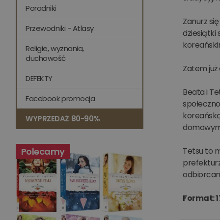
Poradniki
Zanurz się
Przewodniki - Atlasy
dziesiątki
koreański
Religie, wyznania,
duchowość
Zatem już 
DEFEKTY
Beata i Te
Facebook promocja
społecznoś
koreańską
WYPRZEDAŻ 80-90%
domowym 
Tetsu to 
Polecamy
prefekturz
odbiorcam
Format: 1