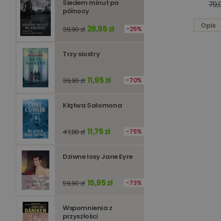
Siedem minut po
79,9
północy
Niezbędne pliki cookie
zarządzanie kontem. B
Opis
29,95 zł
39,90 zł
25%
Nazwa
Trzy siostry
kqs_koszyk
kqs_panel
11,95 zł
39,90 zł
70%
kqs_token
kqs_przechowalnia
Klątwa Salomona
licznik
11,75 zł
47,80 zł
75%
Polityce 
Dziwne losy Jane Eyre
PHPSESSID
15,95 zł
59,90 zł
73%
Wspomnienia z
przyszłości
Nazwa