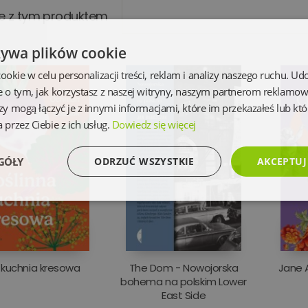
e z tym produktem
żywa plików cookie
kie w celu personalizacji treści, reklam i analizy naszego ruchu. U
e o tym, jak korzystasz z naszej witryny, naszym partnerom reklamo
zy mogą łączyć je z innymi informacjami, które im przekazałeś lub któ
 przez Ciebie z ich usług.
Dowiedz się więcej
GÓŁY
ODRZUĆ WSZYSTKIE
AKCEPTUJ
Wydajność
Targetowanie
Funkcjonalność
Ni
 kuchnia kresowa
The Dom - Nowojorska
Jane A
bohema na polskim Lower
East Side
Niezbędne
Wydajność
Targetowanie
Funkcjonalność
Niesklasyfikowan