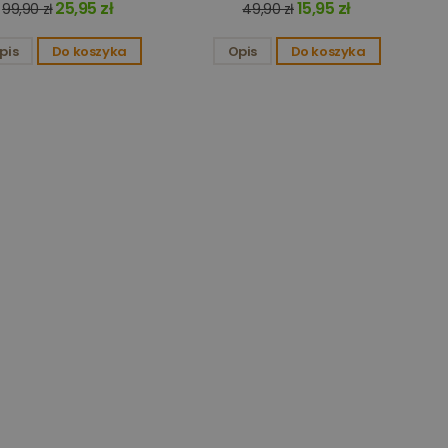
25,95 zł
15,95 zł
99,90 zł
49,90 zł
użytkownika i
pis
Do koszyka
Opis
Do koszyka
preferencji
ązanych z koszykiem
ia stron lub wydarzeń
tymalizacji
ku PHP. Jest to
o obsługi zmiennych
na losowo, sposób jej
rym przykładem jest
 między stronami.