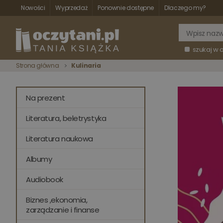
Nowości
Wyprzedaż
Ponownie dostępne
Dlaczego my?
szukaj w 
Strona główna
Kulinaria
Na prezent
Literatura, beletrystyka
Literatura naukowa
Albumy
Audiobook
Biznes ,ekonomia,
zarządzanie i finanse