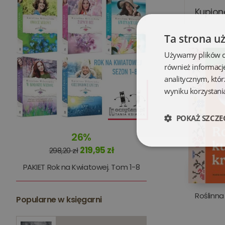
Kupion
Ta strona u
Używamy plików coo
również informacj
analitycznym, któr
wyniku korzystania
POKAŻ SZCZE
26%
Niezbędne
219,95 zł
298,20 zł
PAKIET Rok na Kwiatowej. Tom 1-8
Roślinna
Popularne w księgarni