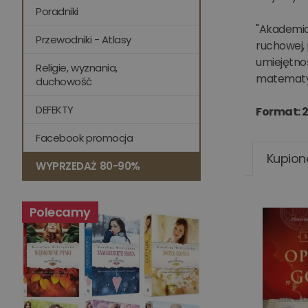
Poradniki
"Akademia
Przewodniki - Atlasy
ruchowej,
umiejętnoś
Religie, wyznania,
matematyki
duchowość
DEFEKTY
Format: 2
Facebook promocja
Kupion
WYPRZEDAŻ 80-90%
Polecamy