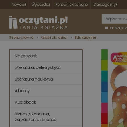
Nowości
Wyprzedaż
Ponownie dostępne
Dlaczego my?
szukaj w 
Strona główna
Książki dla dzieci
Edukacyjne
Na prezent
Literatura, beletrystyka
Literatura naukowa
Albumy
Audiobook
Biznes ,ekonomia,
zarządzanie i finanse