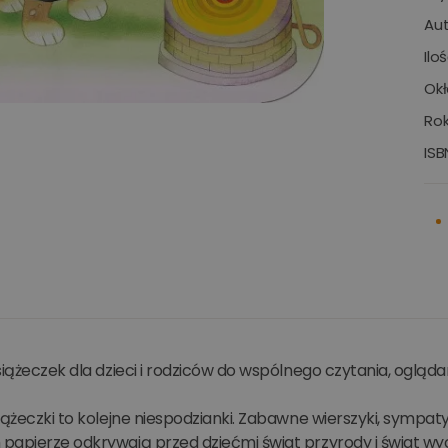
Aut
Ilo
Okł
Rok
ISB
siążeczek dla dzieci i rodziców do wspólnego czytania, ogląda
iążeczki to kolejne niespodzianki. Zabawne wierszyki, sympat
apierze odkrywają przed dziećmi świat przyrody i świat wyob