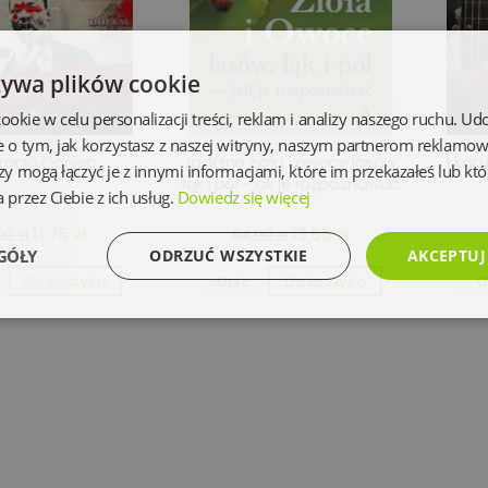
żywa plików cookie
kie w celu personalizacji treści, reklam i analizy naszego ruchu. U
e o tym, jak korzystasz z naszej witryny, naszym partnerom reklamo
racja Goniec
Jadalne zioła i owoce lasów,
Uratu
zy mogą łączyć je z innymi informacjami, które im przekazałeś lub któ
łąk i pól - jak je rozpoznawać
 przez Ciebie z ich usług.
Dowiedz się więcej
11,75 zł
13,55 zł
90 zł
54,90 zł
GÓŁY
ODRZUĆ WSZYSTKIE
AKCEPTUJ
Do koszyka
Opis
Do koszyka
O
Wydajność
Targetowanie
Funkcjonalność
Ni
Niezbędne
Wydajność
Targetowanie
Funkcjonalność
Niesklasyfikowan