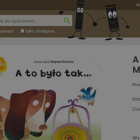
Dl
opisach
tylko dostępne
A
M
Pro
Do
Cza
Wy