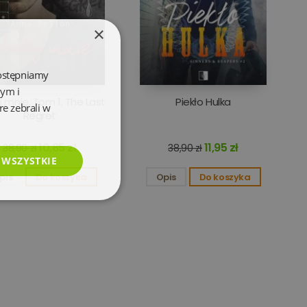
×
dostępniamy
wym i
j mnie. Tom 1. The Last
Piekło Hulka
re zebrali w
Regret
10,85 zł
11,95 zł
38,90 zł
38,90 zł
 WSZYSTKIE
pis
Do koszyka
Opis
Do koszyka
esklasyfikowane
e