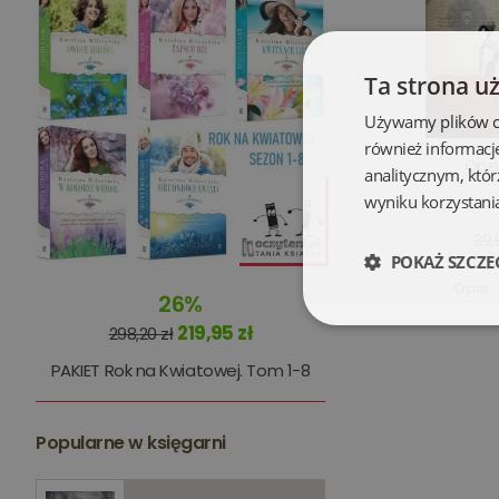
Ta strona u
Używamy plików coo
również informacj
Ope
analitycznym, któr
wyniku korzystania
39,
POKAŻ SZCZE
Opis
26%
Niezbędne
219,95 zł
298,20 zł
PAKIET Rok na Kwiatowej. Tom 1-8
Popularne w księgarni