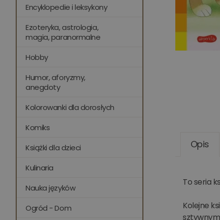
Encyklopedie i leksykony
Ezoteryka, astrologia,
magia, paranormalne
Hobby
Humor, aforyzmy,
anegdoty
Kolorowanki dla dorosłych
Komiks
Opis
Książki dla dzieci
Kulinaria
To seria k
Nauka języków
Kolejne ks
Ogród - Dom
sztywnym p