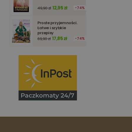
Nazwa
12,95 zł
49,90 zł
74%
_ga_Q25NFDH6D8
_ga_PF5CNRJ3W2
_gid
Proste przyjemności.
_ga
Łatwe i szybkie
przepisy
17,85 zł
69,90 zł
74%