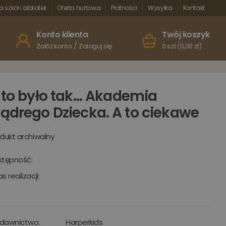
a szkół i bibliotek
Oferta hurtowa
Płatności
Wysyłka
Kontakt
Konto klienta
Twój koszyk
/
Załóż konto
Zaloguj się
0 szt (0,00 zł)
 to było tak... Akademia
ądrego Dziecka. A to ciekawe
dukt archiwalny
stępność:
s realizacji:
dawnictwo:
Harperkids