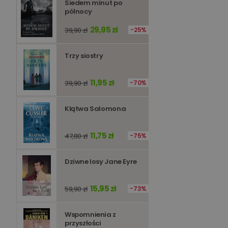
Siedem minut po
północy
Niezbędne pliki cookie
zarządzanie kontem. B
29,95 zł
39,90 zł
25%
Nazwa
Trzy siostry
kqs_koszyk
kqs_panel
11,95 zł
39,90 zł
70%
kqs_token
kqs_przechowalnia
Klątwa Salomona
licznik
11,75 zł
47,80 zł
75%
Polityce 
Dziwne losy Jane Eyre
PHPSESSID
15,95 zł
59,90 zł
73%
Wspomnienia z
przyszłości
Nazwa