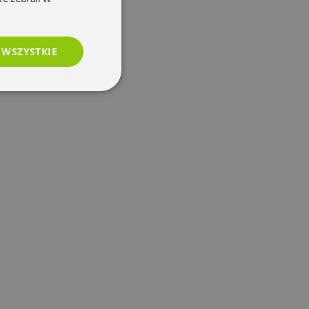
 WSZYSTKIE
esklasyfikowane
e
użytkownika i