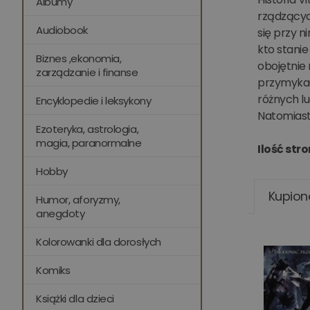
Albumy
rządzącyc
Audiobook
się przy n
kto stanie
Biznes ,ekonomia,
obojętnie
zarządzanie i finanse
przymykał 
różnych lu
Encyklopedie i leksykony
Natomiast
Ezoteryka, astrologia,
magia, paranormalne
Ilość stro
Hobby
Kupion
Humor, aforyzmy,
anegdoty
Kolorowanki dla dorosłych
Komiks
Książki dla dzieci