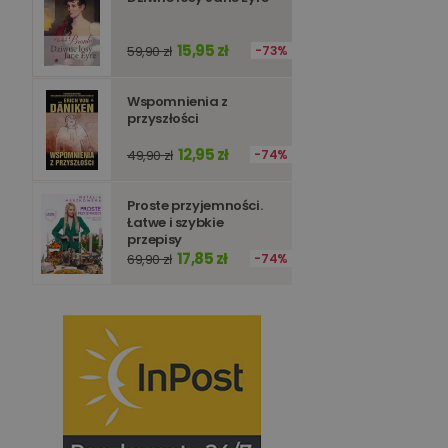
15,95 zł
59,90 zł
73%
Wspomnienia z
przyszłości
12,95 zł
49,90 zł
74%
Proste przyjemności.
Łatwe i szybkie
przepisy
17,85 zł
69,90 zł
74%