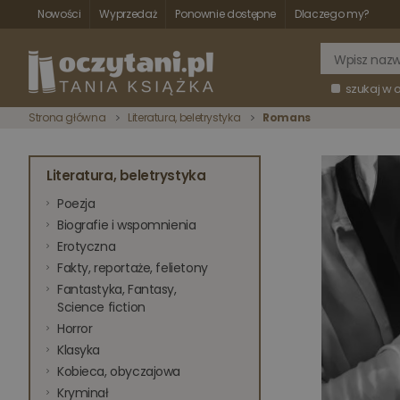
Nowości
Wyprzedaż
Ponownie dostępne
Dlaczego my?
szukaj w 
Strona główna
Literatura, beletrystyka
Romans
Literatura, beletrystyka
Poezja
Biografie i wspomnienia
Erotyczna
Fakty, reportaże, felietony
Fantastyka, Fantasy,
Science fiction
Horror
Klasyka
Kobieca, obyczajowa
Kryminał