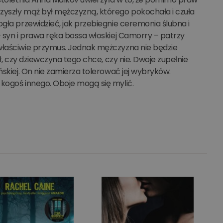
zyszły mąż był mężczyzną, którego pokochała i czuła
gła przewidzieć, jak przebiegnie ceremonia ślubna i
– syn i prawa ręka bossa włoskiej Camorry – patrzy
 właściwie przymus. Jednak mężczyzna nie będzie
ł, czy dziewczyna tego chce, czy nie. Dwoje zupełnie
ńskiej. On nie zamierza tolerować jej wybryków.
 kogoś innego. Oboje mogą się mylić.