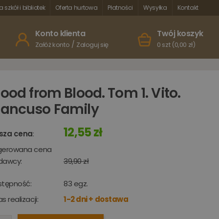
a szkół i bibliotek
Oferta hurtowa
Płatności
Wysyłka
Kontakt
Konto klienta
Twój koszyk
/
Załóż konto
Zaloguj się
0 szt (0,00 zł)
lood from Blood. Tom 1. Vito.
ancuso Family
12,55 zł
sza cena
:
gerowana cena
dawcy:
39,90 zł
stępność:
83
egz.
s realizacji:
1-2 dni + dostawa