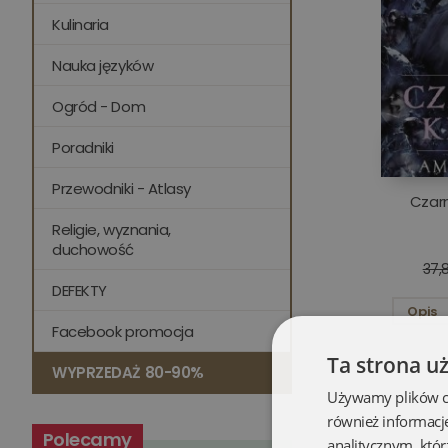
Kulinaria
Nauka języków
Ogród - Dom
Poradniki
Przewodniki - Atlasy
Czarn
Religie, wyznania,
duchowość
37,8
DEFEKTY
Opis
Facebook promocja
Ta strona u
WYPRZEDAŻ 80-90%
Używamy plików coo
również informacj
Polecamy
analitycznym, któr