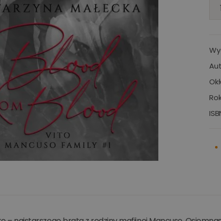
Wy
Aut
Okł
Rok
ISB
ito – najstarszego brata z rodziny mafijnej Mancuso. Osiemn