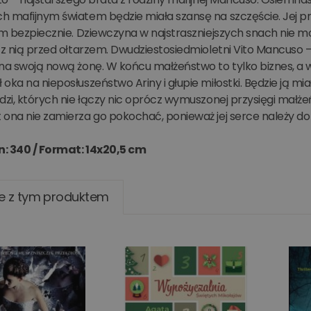
h mafijnym światem będzie miała szansę na szczęście. Jej pr
im bezpiecznie. Dziewczyna w najstraszniejszych snach nie mo
 z nią przed ołtarzem. Dwudziestosiedmioletni Vito Mancuso 
 na swoją nową żonę. W końcu małżeństwo to tylko biznes, a
oka na nieposłuszeństwo Ariny i głupie miłostki. Będzie ją mia
dzi, których nie łączy nic oprócz wymuszonej przysięgi małże
 ona nie zamierza go pokochać, ponieważ jej serce należy do
n: 340 /
Format: 14x20,5 cm
e z tym produktem