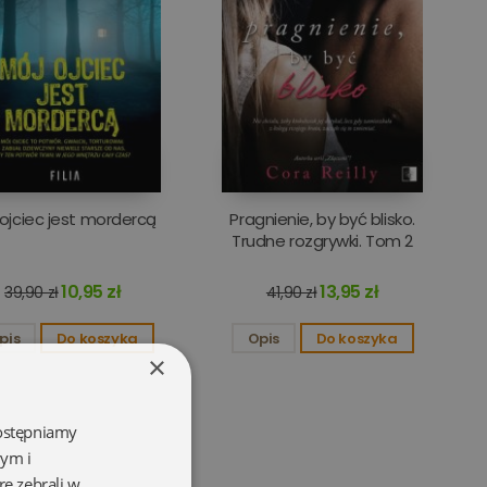
 ojciec jest mordercą
Pragnienie, by być blisko.
Trudne rozgrywki. Tom 2
10,95 zł
13,95 zł
39,90 zł
41,90 zł
pis
Do koszyka
Opis
Do koszyka
×
dostępniamy
wym i
re zebrali w