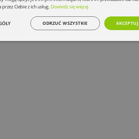
 przez Ciebie z ich usług.
Dowiedz się więcej
GÓŁY
ODRZUĆ WSZYSTKIE
AKCEPTUJ
Wydajność
Targetowanie
Funkcjonalność
Ni
Niezbędne
Wydajność
Targetowanie
Funkcjonalność
Niesklasyfikowan
 umożliwiają korzystanie z podstawowych funkcji strony internetowej, takich jak logowanie 
ez niezbędnych plików cookie nie można prawidłowo korzystać ze strony internetowej.
Dostawca
/
Okres
Opis
Domena
przechowywania
www.oczytani.pl
1 miesiąc
www.oczytani.pl
1 miesiąc