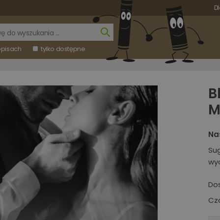
Dl
opisach
tylko dostępne
B
M
Na
Su
wy
Do
Cza