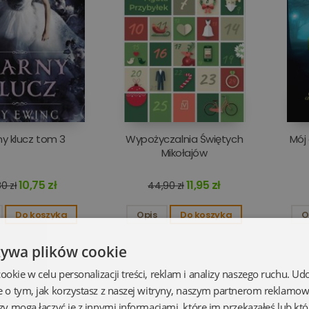
y klucz tom 3
Wypożyczalnia Świętych
Mój
Mikołajów
10,75 zł
11,95 zł
0 zł
44,90 zł
Do koszyka
Opis
Do koszyka
O
żywa plików cookie
kie w celu personalizacji treści, reklam i analizy naszego ruchu. U
e o tym, jak korzystasz z naszej witryny, naszym partnerom reklamo
zy mogą łączyć je z innymi informacjami, które im przekazałeś lub któ