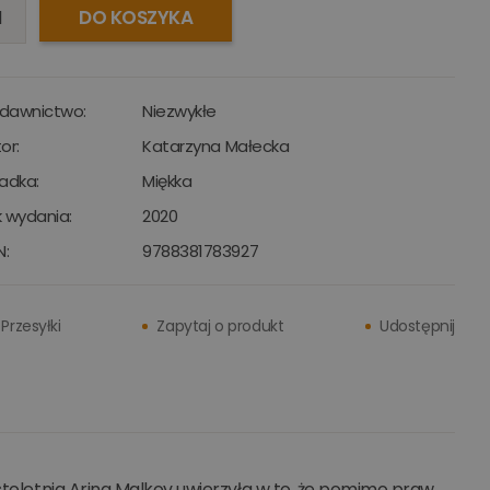
DO KOSZYKA
dawnictwo:
Niezwykłe
or:
Katarzyna Małecka
adka:
Miękka
 wydania:
2020
N:
9788381783927
Przesyłki
Zapytaj o produkt
Udostępnij
astoletnia Arina Malkov uwierzyła w to, że pomimo praw