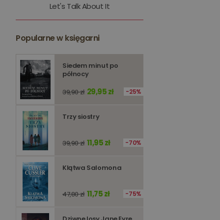
Let's Talk About It
kqs_token
kqs_przechowalnia
Popularne w księgarni
licznik
Polityce 
Siedem minut po
północy
PHPSESSID
29,95 zł
39,90 zł
25%
Trzy siostry
Nazwa
11,95 zł
39,90 zł
70%
Nazwa
_ga_Q25NFDH6D8
_ga_PF5CNRJ3W2
Klątwa Salomona
_gid
_ga
11,75 zł
47,80 zł
75%
Dziwne losy Jane Eyre