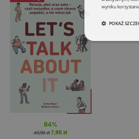
wyniku korzystania
POKAŻ SZCZE
Niezbędne
Niezbędne pliki cookie
zarządzanie kontem. B
Nazwa
84%
kqs_koszyk
7,95 zł
49,90 zł
kqs_panel