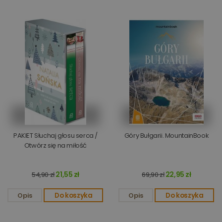
PAKIET Słuchaj głosu serca /
Góry Bułgarii. MountainBook
Otwórz się na miłość
21,55 zł
22,95 zł
54,90 zł
69,90 zł
Opis
Do koszyka
Opis
Do koszyka