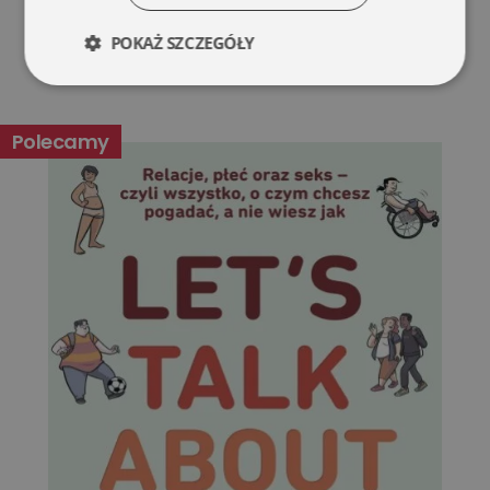
POKAŻ SZCZEGÓŁY
Niezbędne
Wydajność
Polecamy
Targetowanie
Funkcjonalność
Niesklasyfikowane
Niezbędne
Wydajność
Targetowanie
Funkcjonalność
Niesklasyfikowane
Niezbędne pliki cookie umożliwiają korzystanie z