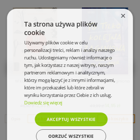
×
Ta strona używa plików
cookie
Używamy plików cookie w celu
personalizacji treści, reklam i analizy naszego
ruchu. Udostępniamy również informacje o
tym, jak korzystasz z naszej witryny, naszym
partnerom reklamowym i analitycznym,
którzy mogą łączyć je z innymi informacjami,
W korzeniach wierzb
To tylko kolejna zaginiona
które im przekazałeś lub które zebrali w
wyniku korzystania przez Ciebie z ich usług.
Dowiedz się więcej
12,65 zł
14,95 zł
46,90 zł
49,99 zł
Opis
Do koszyka
Opis
Do koszyka
AKCEPTUJ WSZYSTKIE
ODRZUĆ WSZYSTKIE