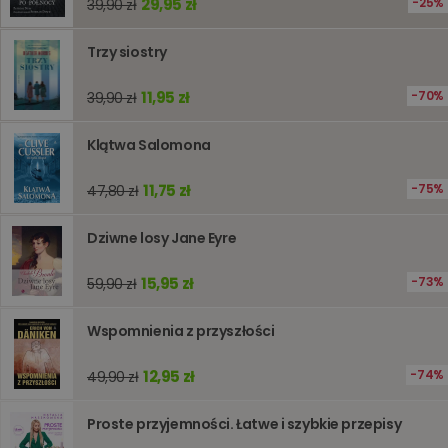
29,95 zł
25%
39,90 zł
śledzeni
lub wyda
stronie
Trzy siostry
internet
pomagaj
analizie i
11,95 zł
optymali
70%
39,90 zł
wydajno
strony
internet
Klątwa Salomona
PHPSESSID
Sesja
Cookie
PHP.net
generow
www.oczytani.pl
11,75 zł
75%
47,80 zł
przez apl
oparte n
PHP. Jest
Dziwne losy Jane Eyre
identyfik
ogólneg
przeznac
używany
15,95 zł
73%
59,90 zł
obsługi
zmiennyc
użytkown
Wspomnienia z przyszłości
Zwykle je
liczba
generow
12,95 zł
74%
49,90 zł
losowo,
jej użyc
być spec
dla witry
Proste przyjemności. Łatwe i szybkie przepisy
dobrym
przykład