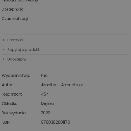
Produkt archiwalny
Dostępność:
Czas realizacji:
Przesyłki
Zapytaj o produkt
Udostępnij
Wydawnictwo:
Filia
Autor:
Jennifer L. Armentrout
Ilość stron:
464
Okładka:
Miękka
Rok wydania:
2022
ISBN:
9788382801170