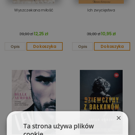
Wyszczekana miłość
Ich zwycięstwa
12,25 zł
10,95 zł
39,90 zł
39,80 zł
Opis
Do koszyka
Opis
Do koszyka
×
Ta strona używa plików
cookie