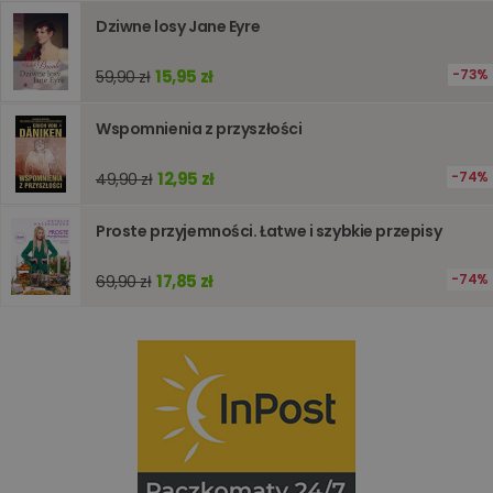
wydajno
strony
Dziwne losy Jane Eyre
internet
PHPSESSID
Sesja
Cookie
PHP.net
15,95 zł
73%
59,90 zł
generow
www.oczytani.pl
przez apl
oparte n
Wspomnienia z przyszłości
PHP. Jest
identyfik
ogólneg
przeznac
12,95 zł
74%
49,90 zł
używany
obsługi
zmiennyc
Proste przyjemności. Łatwe i szybkie przepisy
użytkown
Zwykle je
liczba
17,85 zł
74%
69,90 zł
generow
losowo,
jej użyc
być spec
dla witry
dobrym
przykład
utrzymy
statusu
zalogow
użytkow
między
stronami