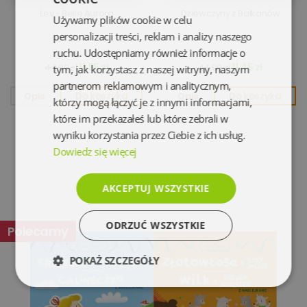
Lev - Belle Aurora
Dziewczyny z Bałkanów
Używamy plików cookie w celu
personalizacji treści, reklam i analizy naszego
ruchu. Udostępniamy również informacje o
11,95 zł
11,45 zł
44,90 zł
44,90 zł
tym, jak korzystasz z naszej witryny, naszym
partnerom reklamowym i analitycznym,
Opis
Do koszyka
Opis
Do koszyka
którzy mogą łączyć je z innymi informacjami,
które im przekazałeś lub które zebrali w
wyniku korzystania przez Ciebie z ich usług.
Dowiedz się więcej
AKCEPTUJ WSZYSTKIE
ODRZUĆ WSZYSTKIE
Polecamy
POKAŻ SZCZEGÓŁY
Niezbędne
Wydajność