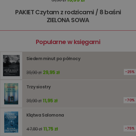
kqs_koszyk
www.oczytani.pl
1 miesiąc
PAKIET Czytam z rodzicami / 8 baśni
kqs_panel
www.oczytani.pl
1 miesiąc
ZIELONA SOWA
kqs_token
www.oczytani.pl
2 lata
kqs_przechowalnia
www.oczytani.pl
1 tydzień
Ten plik
jest uży
Popularne w księgarni
przecho
preferenc
użytkown
informacj
Siedem minut po północy
tymczas
związany
koszyki
29,95 zł
25%
39,90 zł
zakupó
użytkown
sesji
przegląd
Trzy siostry
Polityce
prywatności Google
licznik
www.oczytani.pl
1 godzina
Ten plik
jest uży
11,95 zł
70%
39,90 zł
liczenia i
śledzeni
lub wyda
Klątwa Salomona
stronie
internet
pomagaj
11,75 zł
analizie i
75%
47,80 zł
optymali