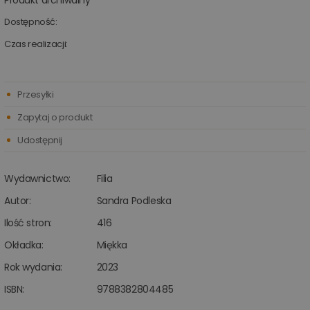
Produkt archiwalny
Dostępność:
Czas realizacji:
Przesyłki
Zapytaj o produkt
Udostępnij
Wydawnictwo:
Filia
Autor:
Sandra Podleska
Ilość stron:
416
Okładka:
Miękka
Rok wydania:
2023
ISBN:
9788382804485