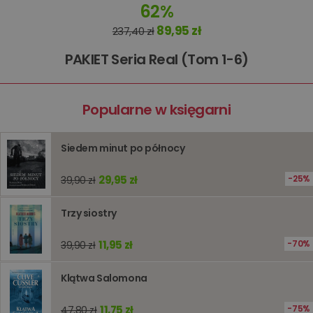
62%
koszyki
zakupó
użytkown
89,95 zł
237,40 zł
sesji
przegląd
Polityce
PAKIET Seria Real (Tom 1-6)
prywatności Google
licznik
www.oczytani.pl
1 godzina
Ten plik
jest uży
liczenia i
śledzeni
Popularne w księgarni
lub wyda
stronie
internet
pomagaj
analizie i
Siedem minut po północy
optymali
wydajno
strony
29,95 zł
25%
39,90 zł
internet
PHPSESSID
Sesja
Cookie
PHP.net
Trzy siostry
generow
www.oczytani.pl
przez apl
oparte n
11,95 zł
70%
PHP. Jest
39,90 zł
identyfik
ogólneg
przeznac
Klątwa Salomona
używany
obsługi
zmiennyc
11,75 zł
75%
47,80 zł
użytkown