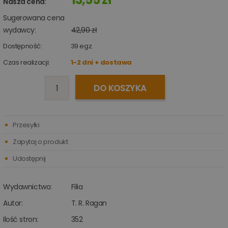
Nasza cena
:
Sugerowana cena
wydawcy:
42,90 zł
Dostępność:
39
egz.
Czas realizacji:
1-2 dni + dostawa
DO KOSZYKA
Przesyłki
Zapytaj o produkt
Udostępnij
Wydawnictwo:
Filia
Autor:
T. R. Ragan
Ilość stron:
352