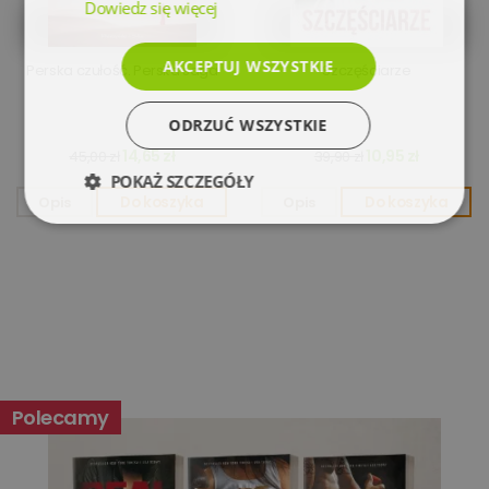
Dowiedz się więcej
AKCEPTUJ WSZYSTKIE
Perska czułość. Perska saga
Szczęściarze
ODRZUĆ WSZYSTKIE
14,65 zł
10,95 zł
45,00 zł
39,90 zł
POKAŻ SZCZEGÓŁY
Opis
Do koszyka
Opis
Do koszyka
Niezbędne
Wydajność
Targetowanie
Funkcjonalność
Niesklasyfikowane
Polecamy