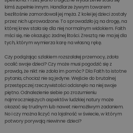
kimś zupełnie innym. Handlarze żywym towarem
bezlitośnie zamordowali jej męża. Z kolei jej dzieci zostały
przez nich uprowadzone. To sprowadziło ją na drogę, na
której krew stała się dla niej normalnym widokiem. Faith
mści się, nie okazując żadnej litości. Zresztą nie ma jej dla
tych, którym wymierza karę na własną rękę.
Czy podążając szlakiem rozszalałej przemocy, zdoła
ocalić swoje dzieci? Czy może musi pogodzić się z
prawdą, że nikt nie zdoła im pomóc? Dla Faith to istotne
pytania, chociaż nie są jedyne. Wejście do brutalnej
przestępczej rzeczywistości odcisnęło na niej swoje
piętno. Odnalezienie siebie po zrozumieniu
najmroczniejszych aspektów ludzkiej natury może
okazać się trudnym lub nawet niemożliwym zadaniem.
No i czy można liczyć na lojalność w świecie, w którym
potwory porywają niewinne dzieci?