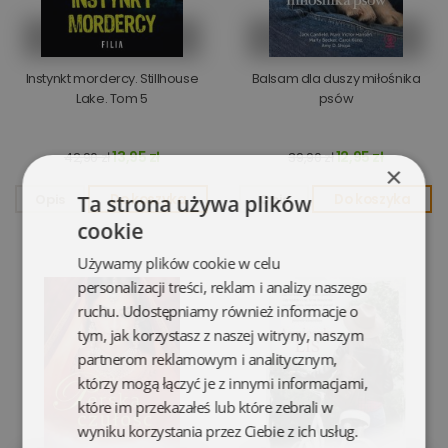
Instynkt mordercy. Stillhouse
Balsam dla duszy miłośnika
Lake. Tom 5
psów
13,95 zł
12,95 zł
42,90 zł
39,90 zł
×
Ta strona używa plików
Opis
Do koszyka
Opis
Do koszyka
cookie
Używamy plików cookie w celu
personalizacji treści, reklam i analizy naszego
ruchu. Udostępniamy również informacje o
tym, jak korzystasz z naszej witryny, naszym
partnerom reklamowym i analitycznym,
którzy mogą łączyć je z innymi informacjami,
które im przekazałeś lub które zebrali w
wyniku korzystania przez Ciebie z ich usług.