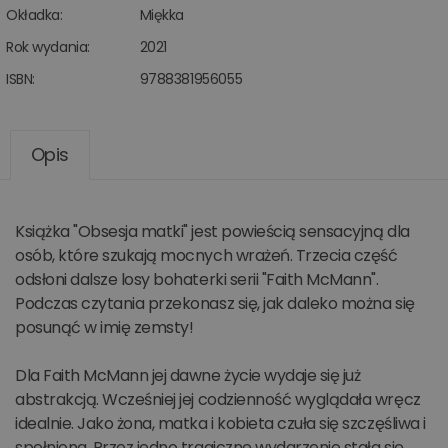
Okładka:
Miękka
Rok wydania:
2021
ISBN:
9788381956055
Opis
Książka "Obsesja matki" jest powieścią sensacyjną dla
osób, które szukają mocnych wrażeń. Trzecia część
odsłoni dalsze losy bohaterki serii "Faith McMann".
Podczas czytania przekonasz się, jak daleko można się
posunąć w imię zemsty!
Dla Faith McMann jej dawne życie wydaje się już
abstrakcją. Wcześniej jej codzienność wyglądała wręcz
idealnie. Jako żona, matka i kobieta czuła się szczęśliwa i
spełniona. Przez jedno tragiczne wydarzenie stała się