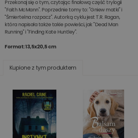
Przekonaj się o tym, czytając finałową część trylogii
"Faith McMann". Poprzednie tomy to: "Gniew matki" i
"Śmiertelna rozpacz". Autorką cyklu jest T.R. Ragan,
która napisała także takie powieści, jak "Dead Man
Running" i "Finding Kate Huntley".
Format: 13,5x20,5 cm
Kupione z tym produktem