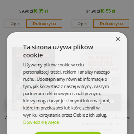
16,35 zł
10,55 zł
39,90 zł
34,90 zł
Opis
Do koszyka
Opis
Do koszyka
×
Ta strona używa plików
cookie
Używamy plików cookie w celu
personalizacji treści, reklam i analizy naszego
ruchu. Udostępniamy również informacje o
tym, jak korzystasz z naszej witryny, naszym
partnerom reklamowym i analitycznym,
którzy mogą łączyć je z innymi informacjami,
które im przekazałeś lub które zebrali w
wyniku korzystania przez Ciebie z ich usług.
Wojownicze Żółwie Ninja. Tom 5
Największe oszustwa w II wojnie
Dowiedz się więcej
światowej (wydanie
kieszonkowe)