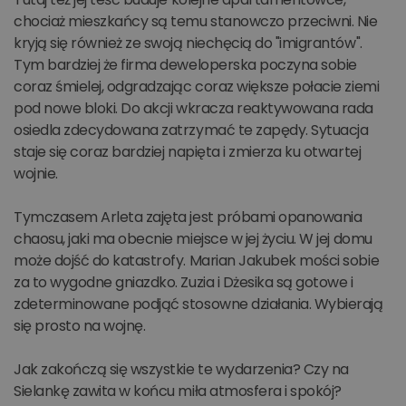
chociaż mieszkańcy są temu stanowczo przeciwni. Nie
kryją się również ze swoją niechęcią do "imigrantów".
Tym bardziej że firma deweloperska poczyna sobie
coraz śmielej, odgradzając coraz większe połacie ziemi
pod nowe bloki. Do akcji wkracza reaktywowana rada
osiedla zdecydowana zatrzymać te zapędy. Sytuacja
staje się coraz bardziej napięta i zmierza ku otwartej
wojnie.
Tymczasem Arleta zajęta jest próbami opanowania
chaosu, jaki ma obecnie miejsce w jej życiu. W jej domu
może dojść do katastrofy. Marian Jakubek mości sobie
za to wygodne gniazdko. Zuzia i Dżesika są gotowe i
zdeterminowane podjąć stosowne działania. Wybierają
się prosto na wojnę.
Jak zakończą się wszystkie te wydarzenia? Czy na
Sielankę zawita w końcu miła atmosfera i spokój?