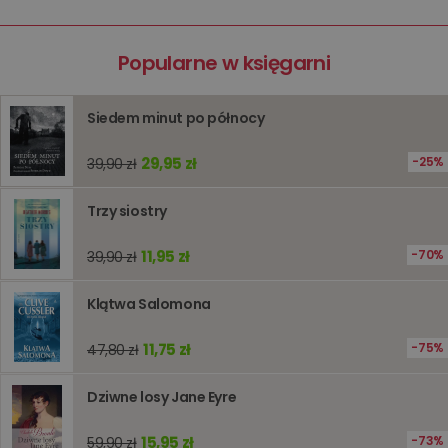
sesji
przegląd
Polityce
prywatności Google
licznik
www.oczytani.pl
1 godzina
Ten plik
Popularne w księgarni
jest uży
liczenia i
śledzeni
lub wyda
Siedem minut po północy
stronie
internet
pomagaj
analizie i
29,95 zł
25%
39,90 zł
optymali
wydajno
strony
Trzy siostry
internet
PHPSESSID
Sesja
Cookie
PHP.net
11,95 zł
70%
39,90 zł
generow
www.oczytani.pl
przez apl
oparte n
PHP. Jest
Klątwa Salomona
identyfik
ogólneg
przeznac
11,75 zł
75%
47,80 zł
używany
obsługi
zmiennyc
Dziwne losy Jane Eyre
użytkown
Zwykle je
liczba
15,95 zł
73%
59,90 zł
generow