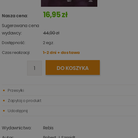
16,95 zł
Nasza cena
:
Sugerowana cena
wydawcy:
44,90 zł
Dostępność:
2
egz.
Czas realizacji:
1-2 dni + dostawa
DO KOSZYKA
Przesyłki
Zapytaj o produkt
Udostępnij
Wydawnictwo:
Rebis
Autor:
Robert J. Szmidt