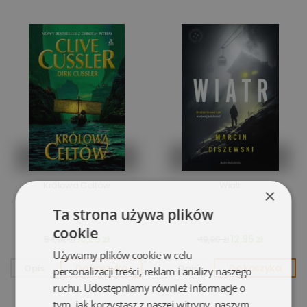
Królowa Celtów
Wiatr
×
Ta strona używa plików
cookie
13,35 zł
12,95 zł
54,90 zł
49,90 zł
Używamy plików cookie w celu
Opis
Do koszyka
Opis
Do koszyka
personalizacji treści, reklam i analizy naszego
ruchu. Udostępniamy również informacje o
tym, jak korzystasz z naszej witryny, naszym