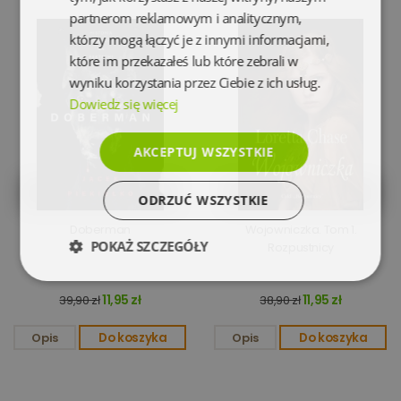
partnerom reklamowym i analitycznym,
którzy mogą łączyć je z innymi informacjami,
które im przekazałeś lub które zebrali w
wyniku korzystania przez Ciebie z ich usług.
Dowiedz się więcej
AKCEPTUJ WSZYSTKIE
ODRZUĆ WSZYSTKIE
Doberman
Wojowniczka. Tom 1.
POKAŻ SZCZEGÓŁY
Rozpustnicy
Niezbędne
Wydajność
11,95 zł
11,95 zł
39,90 zł
38,90 zł
Opis
Do koszyka
Opis
Do koszyka
Targetowanie
Funkcjonalność