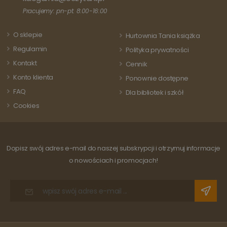
uwzględniony 
Pracujemy: pn-pt: 8:00-16:00
każdym żądani
strony w
witrynie i służy
O sklepie
do obliczania
Hurtownia Tania książka
danych
Regulamin
dotyczących
Polityka prywatności
odwiedzających
Kontakt
sesji i kampanii
Cennik
na potrzeby
Konto klienta
raportów
Ponownie dostępne
analitycznych
FAQ
witryn.
Dla bibliotek i szkół
Cookies
Dopisz swój adres e-mail do naszej subskrypcji i otrzymuj informacje
o nowościach i promocjach!