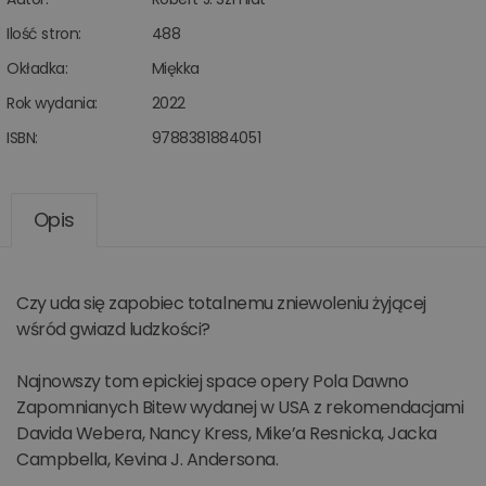
Ilość stron:
488
Okładka:
Miękka
Rok wydania:
2022
ISBN:
9788381884051
Opis
Czy uda się zapobiec totalnemu zniewoleniu żyjącej
wśród gwiazd ludzkości?
Najnowszy tom epickiej space opery Pola Dawno
Zapomnianych Bitew wydanej w USA z rekomendacjami
Davida Webera, Nancy Kress, Mike’a Resnicka, Jacka
Campbella, Kevina J. Andersona.