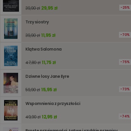
PHP. Jest
identyfik
29,95 zł
25%
39,90 zł
ogólneg
przeznac
używany
Trzy siostry
obsługi
zmiennyc
użytkown
11,95 zł
70%
39,90 zł
Zwykle je
liczba
generow
losowo,
Klątwa Salomona
jej użyc
być spec
dla witry
11,75 zł
75%
47,80 zł
dobrym
przykład
utrzymy
Dziwne losy Jane Eyre
statusu
zalogow
użytkow
między
15,95 zł
73%
59,90 zł
stronami
Wspomnienia z przyszłości
Dostawca
/
Okres
12,95 zł
74%
49,90 zł
Nazwa
Opis
Domena
przechowywania
_ga_Q25NFDH6D8
.www.oczytani.pl
1 miesiąc
Ten plik
Dostawca
/
Okres
Proste przyjemności. Łatwe i szybkie przepisy