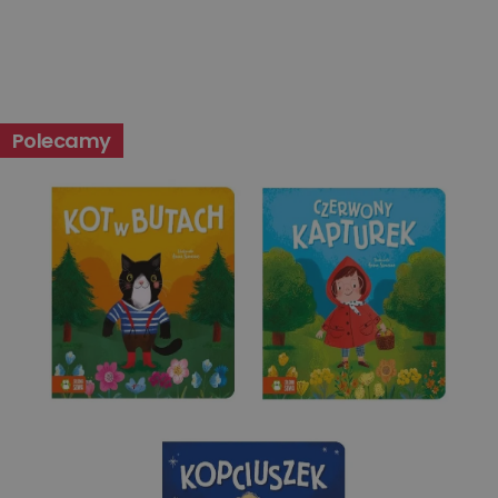
Niesklasyfikowane
Polecamy
Niezbędne
Wydajność
Targetowanie
Funkcjonalność
Niesklasyfikowane
Niezbędne pliki cookie umożliwiają korzystanie z
podstawowych funkcji strony internetowej, takich jak
logowanie użytkownika i zarządzanie kontem. Bez
niezbędnych plików cookie nie można prawidłowo
korzystać ze strony internetowej.
Dostawca
/
Okres
Nazwa
Opis
Domena
przechowywania
kqs_koszyk
www.oczytani.pl
1 miesiąc
kqs_panel
www.oczytani.pl
1 miesiąc
kqs_token
www.oczytani.pl
2 lata