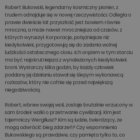
Robert Bukowski, legendarny kosmiczny pionier, z
trudem odnajduje się w nowej rzeczywistości. Odległa o
prawie dwieście lat przyszłość jest bowiem równie
mroczna, a może nawet mroczniejsza od czasów, z
których wyruszył. Korporacje, potężniejsze niż
kiedykolwiek, przygotowują się do zadania wolnej
ludzkości ostatecznego ciosu. Ich orężem w tym starciu
ma być najokrutniejsza z wynalezionych kiedykolwiek
broni. Wystarczy kilka godzin, by każdy człowiek
poddany jej działaniu stawał się ślepym wykonawcą
rozkazów, który nie cofnie się przed największą
niegodziwością.
Robert, wbrew swojej woli, zostaje brutalnie wrzucony w
sam środek walki o przetrwanie cywilizacji. Kim jest
tajemniczy Wergiliusz? Kim są ludzie, twierdzący, że
mogą odwrócić bieg zdarzeń? Czy wspomnienia
Bukowskiego są prawdziwe, czy pamięta tylko to, co