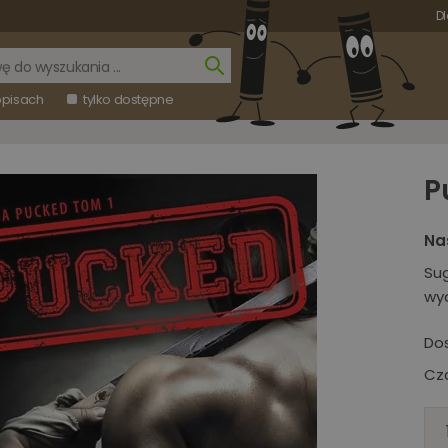
Dl
opisach
tylko dostępne
P
Na
Su
wy
Do
Cza