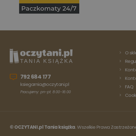
O skl
Regu
Kont
792 684 177
Konto
ksiegarnia@oczytani.pl
FAQ
Pracujemy: pn-pt: 8:00-16:00
Cook
© OCZYTANI.pl Tania książka
. Wszelkie Prawa Zastrzeżon