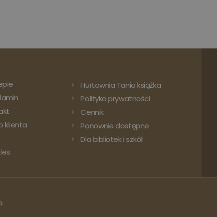
epie
Hurtownia Tania książka
lamin
Polityka prywatności
akt
Cennik
 klienta
Ponownie dostępne
Dla bibliotek i szkół
ies
e.