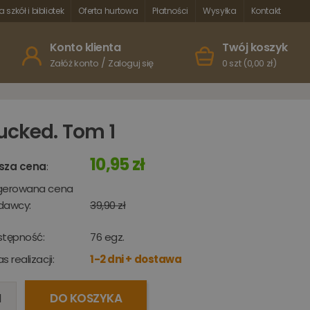
a szkół i bibliotek
Oferta hurtowa
Płatności
Wysyłka
Kontakt
Konto klienta
Twój koszyk
/
Załóż konto
Zaloguj się
0 szt (0,00 zł)
ucked. Tom 1
10,95 zł
sza cena
:
gerowana cena
dawcy:
39,90 zł
stępność:
76
egz.
s realizacji:
1-2 dni + dostawa
DO KOSZYKA