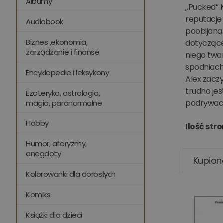
Albumy
„Pucked” M
reputację
Audiobook
poobijaną
Biznes ,ekonomia,
dotyczące 
zarządzanie i finanse
niego twar
spodniach
Encyklopedie i leksykony
Alex zacz
trudno jes
Ezoteryka, astrologia,
podrywacza
magia, paranormalne
Hobby
Ilość stro
Humor, aforyzmy,
anegdoty
Kupion
Kolorowanki dla dorosłych
Komiks
Książki dla dzieci