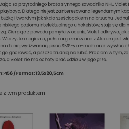
ając za przyrodniego brata słynnego zawodnika NHL, Violet H
 playboya. Dlatego nie jest zainteresowana legendarnym kap
 buźką i twardym jak skała sześciopakiem na brzuchu. Jednak
niskiego poziomu intelektualnego u hokeistów, staje się dla n
zą. Cierpiąc z powodu pomyłki w ocenie, Violet odkrywa, jak
. Wierzy, że magiczna, pełna orgazmów noc z Alexem jest wł
yna do niej wydzwaniać, pisać SMS-y i e-maile oraz wysyłać 
t go ignorować, a jeszcze trudniej nie lubić. Problem w tym,
, a Violet nie ma ochoty brać udziału w jego grze.
n: 456 /
Format: 13,5x20,5cm
e z tym produktem