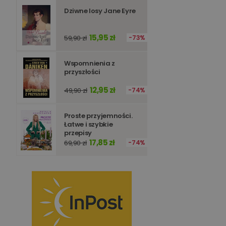
Dziwne losy Jane Eyre
15,95 zł
59,90 zł
73%
Wspomnienia z
przyszłości
12,95 zł
49,90 zł
74%
Proste przyjemności.
Łatwe i szybkie
przepisy
17,85 zł
69,90 zł
74%