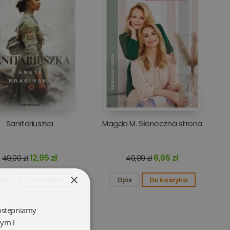
Sanitariuszka
Magda M. Słoneczna strona
12,95 zł
6,95 zł
49,90 zł
49,99 zł
×
pis
Do koszyka
Opis
Do koszyka
dostępniamy
wym i