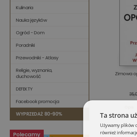
Kulinaria
Nauka języków
Ogród - Dom
Poradniki
Przewodniki - Atlasy
Religie, wyznania,
Zimowa o
duchowość
DEFEKTY
35,0
Facebook promocja
Opis
WYPRZEDAŻ 80-90%
Ta strona u
Używamy plików coo
również informacj
Polecamy