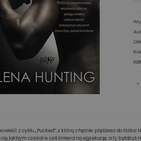
Wy
Aut
Okł
Rok
ISB
owieść z cyklu „Pucked”, z którą chętnie pójdziesz do łóżka!
 cię, jakbym czekał w celi śmierci na egzekucję, a ty byłaby