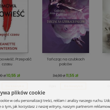
powieść. Przepaść
Tańcząc na czubkach
czasu
palców
10,55 zł
11,55 zł
0 zł
34,90 zł
Do koszyka
Opis
Do koszyka
O
żywa plików cookie
kie w celu personalizacji treści, reklam i analizy naszego ruchu. U
e o tym, jak korzystasz z naszej witryny, naszym partnerom reklamo