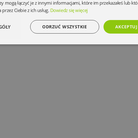
zy mogą łączyć je z innymi informacjami, które im przekazałeś lub któ
 przez Ciebie z ich usług.
Dowiedz się więcej
GÓŁY
ODRZUĆ WSZYSTKIE
AKCEPTUJ
Wydajność
Targetowanie
Funkcjonalność
Ni
Niezbędne
Wydajność
Targetowanie
Funkcjonalność
Niesklasyfikowan
 umożliwiają korzystanie z podstawowych funkcji strony internetowej, takich jak logowanie 
ez niezbędnych plików cookie nie można prawidłowo korzystać ze strony internetowej.
Dostawca
/
Okres
Opis
Domena
przechowywania
www.oczytani.pl
1 miesiąc
www.oczytani.pl
1 miesiąc