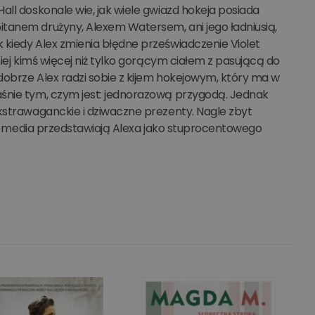
all doskonale wie, jak wiele gwiazd hokeja posiada
itanem drużyny, Alexem Watersem, ani jego ładniusią,
 kiedy Alex zmienia błędne przeświadczenie Violet
iej kimś więcej niż tylko gorącym ciałem z pasującą do
 dobrze Alex radzi sobie z kijem hokejowym, który ma w
aśnie tym, czym jest: jednorazową przygodą. Jednak
ekstrawaganckie i dziwaczne prezenty. Nagle zbyt
 że media przedstawiają Alexa jako stuprocentowego