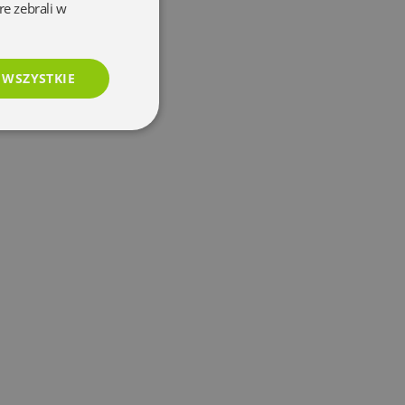
re zebrali w
 WSZYSTKIE
esklasyfikowane
e
użytkownika i