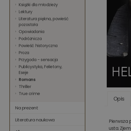
Książki dla młodzieży
Lektury
Literatura piękna, powieść
pozostała
Opowiadania
Podróżnicza
Powieść historyczna
Proza
Przygoda - sensacja
Publicystyka, Felietony,
Eseje
Romans
Thriller
True crime
Opis
Na prezent
Literatura naukowa
Pierwsza p
usta. Zjem