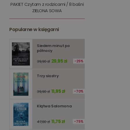
PAKIET Czytam z rodzicami / 8 baśni
kqs_token
ZIELONA SOWA
kqs_przechowalnia
Popularne w księgarni
licznik
Polityce 
Siedem minut po
PHPSESSID
północy
29,95 zł
39,90 zł
25%
Trzy siostry
Nazwa
Nazwa
11,95 zł
39,90 zł
70%
_ga_Q25NFDH6D8
_ga_PF5CNRJ3W2
Klątwa Salomona
_gid
_ga
11,75 zł
47,80 zł
75%