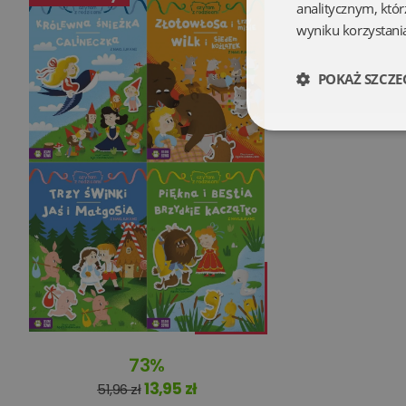
analitycznym, któr
wyniku korzystania
POKAŻ SZCZE
Niezbędne
Niezbędne pliki cookie
zarządzanie kontem. B
Nazwa
73%
kqs_koszyk
13,95 zł
51,96 zł
kqs_panel