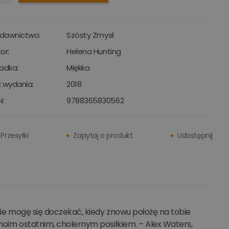
dawnictwo:
Szósty Zmysł
or:
Helena Hunting
adka:
Miękka
 wydania:
2018
N:
9788365830562
Przesyłki
Zapytaj o produkt
Udostępnij
 Nie mogę się doczekać, kiedy znowu położę na tobie
ś moim ostatnim, cholernym posiłkiem. – Alex Waters,