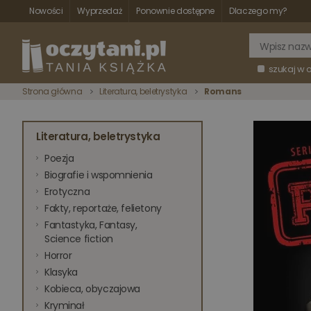
Nowości
Wyprzedaż
Ponownie dostępne
Dlaczego my?
szukaj w 
Strona główna
Literatura, beletrystyka
Romans
Literatura, beletrystyka
Poezja
Biografie i wspomnienia
Erotyczna
Fakty, reportaże, felietony
Fantastyka, Fantasy,
Science fiction
Horror
Klasyka
Kobieca, obyczajowa
Kryminał