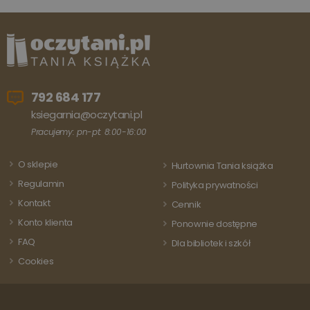
przez Go
cookie jest
LLC
Analytics
powiązana z
.oczytani.pl
Przechow
Google
aktualizu
Universal
unikalną
Analytics - co
wartość d
stanowi istotną
każdej
aktualizację
odwiedza
powszechnie
strony i s
używanej usługi
do liczeni
792 684 177
analitycznej
śledzenia
Google. Ten pli
odsłon.
ksiegarnia@oczytani.pl
cookie służy do
rozróżniania
Pracujemy: pn-pt: 8:00-16:00
unikalnych
użytkowników
poprzez
O sklepie
przypisanie
Hurtownia Tania książka
losowo
Regulamin
wygenerowanej
Polityka prywatności
liczby jako
Kontakt
identyfikatora
Cennik
klienta. Jest on
Konto klienta
uwzględniony 
Ponownie dostępne
każdym żądani
FAQ
strony w
Dla bibliotek i szkół
witrynie i służy
Cookies
do obliczania
danych
dotyczących
odwiedzających
sesji i kampanii
na potrzeby