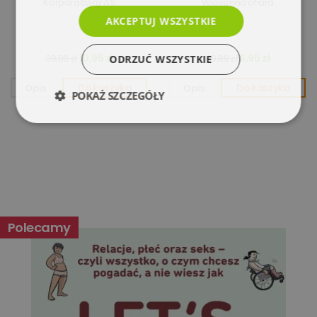
Korporacyjny AS
Wiosenna ofiara
AKCEPTUJ WSZYSTKIE
10,95 zł
6,95 zł
39,80 zł
39,99 zł
ODRZUĆ WSZYSTKIE
Opis
Do koszyka
Opis
Do koszyka
POKAŻ SZCZEGÓŁY
Niezbędne
Wydajność
Targetowanie
Funkcjonalność
Polecamy
Niesklasyfikowane