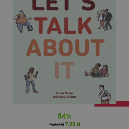
Niezbędne
Wydajność
Targetowanie
Funkcjonalność
Niesklasyfikowane
Niezbędne pliki cookie umożliwiają korzystanie z
podstawowych funkcji strony internetowej, takich jak
logowanie użytkownika i zarządzanie kontem. Bez
niezbędnych plików cookie nie można prawidłowo
korzystać ze strony internetowej.
Dostawca
/
Okres
Nazwa
Opis
Domena
przechowywania
kqs_koszyk
www.oczytani.pl
1 miesiąc
kqs_panel
www.oczytani.pl
1 miesiąc
kqs_token
www.oczytani.pl
2 lata
kqs_przechowalnia
www.oczytani.pl
1 tydzień
Ten plik
jest uży
przecho
preferenc
użytkown
informacj
84%
tymczas
związany
7,95 zł
koszyki
49,90 zł
zakupó