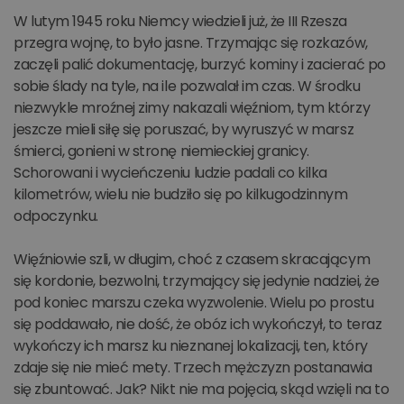
W lutym 1945 roku Niemcy wiedzieli już, że III Rzesza
przegra wojnę, to było jasne. Trzymając się rozkazów,
zaczęli palić dokumentację, burzyć kominy i zacierać po
sobie ślady na tyle, na ile pozwalał im czas. W środku
niezwykle mroźnej zimy nakazali więźniom, tym którzy
jeszcze mieli siłę się poruszać, by wyruszyć w marsz
śmierci, gonieni w stronę niemieckiej granicy.
Schorowani i wycieńczeniu ludzie padali co kilka
kilometrów, wielu nie budziło się po kilkugodzinnym
odpoczynku.
Więźniowie szli, w długim, choć z czasem skracającym
się kordonie, bezwolni, trzymający się jedynie nadziei, że
pod koniec marszu czeka wyzwolenie. Wielu po prostu
się poddawało, nie dość, że obóz ich wykończył, to teraz
wykończy ich marsz ku nieznanej lokalizacji, ten, który
zdaje się nie mieć mety. Trzech mężczyzn postanawia
się zbuntować. Jak? Nikt nie ma pojęcia, skąd wzięli na to