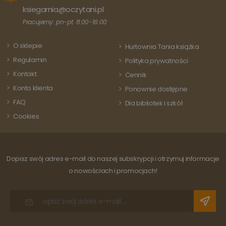
klienta. Jest on
ksiegarnia@oczytani.pl
uwzględniony 
każdym żądani
Pracujemy: pn-pt: 8:00-16:00
strony w
witrynie i służy
do obliczania
O sklepie
Hurtownia Tania książka
danych
dotyczących
Regulamin
Polityka prywatności
odwiedzających
sesji i kampanii
Kontakt
Cennik
na potrzeby
raportów
Konto klienta
Ponownie dostępne
analitycznych
witryn.
FAQ
Dla bibliotek i szkół
Cookies
Dopisz swój adres e-mail do naszej subskrypcji i otrzymuj informacje
o nowościach i promocjach!