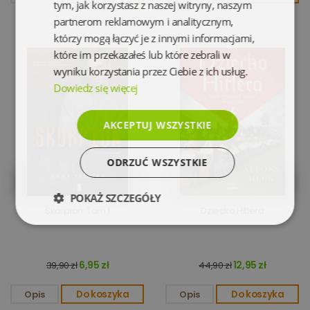
tym, jak korzystasz z naszej witryny, naszym
partnerom reklamowym i analitycznym,
którzy mogą łączyć je z innymi informacjami,
które im przekazałeś lub które zebrali w
wyniku korzystania przez Ciebie z ich usług.
Dowiedz się więcej
AKCEPTUJ WSZYSTKIE
ODRZUĆ WSZYSTKIE
POKAŻ SZCZEGÓŁY
Skorpion. Tom 1
Dziecko Hitlera
Niezbędne
Wydajność
6,95 zł
12,95 zł
39,90 zł
44,90 zł
Targetowanie
Funkcjonalność
Opis
Do koszyka
Opis
Do koszyka