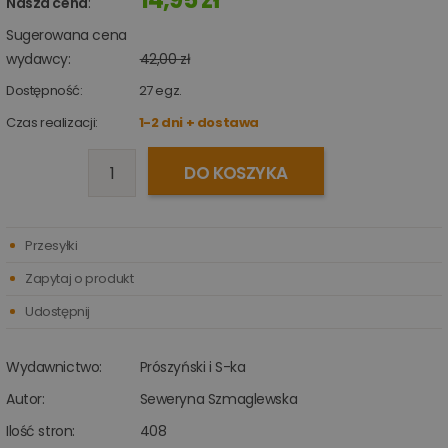
Nasza cena
:
Sugerowana cena
wydawcy:
42,00 zł
Dostępność:
27
egz.
Czas realizacji:
1-2 dni + dostawa
DO KOSZYKA
Przesyłki
Zapytaj o produkt
Udostępnij
Wydawnictwo:
Prószyński i S-ka
Autor:
Seweryna Szmaglewska
Ilość stron:
408