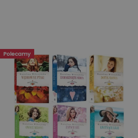
Niesklasyfikowane
Polecamy
Niezbędne
Wydajność
Targetowanie
Funkcjonalność
Niesklasyfikowane
Niezbędne pliki cookie umożliwiają korzystanie z
podstawowych funkcji strony internetowej, takich jak
logowanie użytkownika i zarządzanie kontem. Bez
niezbędnych plików cookie nie można prawidłowo
korzystać ze strony internetowej.
Dostawca
/
Okres
Nazwa
Opis
Domena
przechowywania
kqs_koszyk
www.oczytani.pl
1 miesiąc
kqs_panel
www.oczytani.pl
1 miesiąc
kqs_token
www.oczytani.pl
2 lata