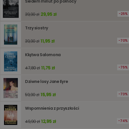
Siedem minut po północy
oparte n
PHP. Jest
identyfik
29,95 zł
25%
39,90 zł
ogólneg
przeznac
używany
obsługi
Trzy siostry
zmiennyc
użytkown
Zwykle je
11,95 zł
70%
39,90 zł
liczba
generow
losowo,
Klątwa Salomona
jej użyc
być spec
dla witry
dobrym
11,75 zł
75%
47,80 zł
przykład
utrzymy
statusu
Dziwne losy Jane Eyre
zalogow
użytkow
między
15,95 zł
73%
59,90 zł
stronami
Wspomnienia z przyszłości
Dostawca
/
Okres
Nazwa
Opis
12,95 zł
74%
49,90 zł
Domena
przechowywania