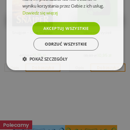
wyniku korzystania przez Ciebie z ich usług.
Dowiedz się więcej
AKCEPTUJ WSZYSTKIE
Snajper - Clive Cussler
Ulica marzycieli
ODRZUĆ WSZYSTKIE
11,75 zł
10,95 zł
47,80 zł
39,90 zł
POKAŻ SZCZEGÓŁY
Opis
Do koszyka
Opis
Do koszyka
Niezbędne
Wydajność
Targetowanie
Funkcjonalność
Niesklasyfikowane
Polecamy