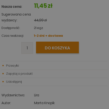
11,45 zł
Nasza cena
:
Sugerowana cena
wydawcy:
44,99 zł
Dostępność:
21
egz.
Czas realizacji:
1-2 dni + dostawa
DO KOSZYKA
Przesyłki
Zapytaj o produkt
Udostępnij
Wydawnictwo:
Lira
Autor:
Marta Knopik