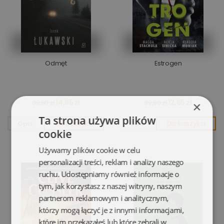
Odmęt
Estrogen
14,95 zł
12,95 zł
39,90 zł
39,90 zł
×
Ta strona używa plików
Opis
Do koszyka
Opis
Do koszyka
cookie
Używamy plików cookie w celu
personalizacji treści, reklam i analizy naszego
ruchu. Udostępniamy również informacje o
tym, jak korzystasz z naszej witryny, naszym
partnerom reklamowym i analitycznym,
którzy mogą łączyć je z innymi informacjami,
które im przekazałeś lub które zebrali w