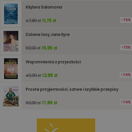
obsługi
zmiennyc
Klątwa Salomona
użytkown
Zwykle je
liczba
11,75 zł
75%
47,80 zł
generow
losowo,
jej użyc
Dziwne losy Jane Eyre
być spec
dla witry
dobrym
15,95 zł
73%
59,90 zł
przykład
utrzymy
statusu
zalogow
Wspomnienia z przyszłości
użytkow
między
stronami
12,95 zł
74%
49,90 zł
Proste przyjemności. Łatwe i szybkie przepisy
Dostawca
/
Okres
Nazwa
Opis
Domena
przechowywania
17,85 zł
74%
69,90 zł
_ga_Q25NFDH6D8
.www.oczytani.pl
1 miesiąc
Ten plik
Dostawca
/
Okres
Nazwa
Opis
cookie je
Domena
przechowywania
używany
przez Go
_ga_PF5CNRJ3W2
.oczytani.pl
1 rok 1 miesiąc
Ten plik cookie
Analytics
jest używany
utrzymy
przez Google