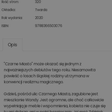
Ilość stron:
320
Okładka:
Twarda
Rok wydania:
2020
ISBN:
9788366503076
Opis
"Czarne Miasto" może okazać się jednym z
najważniejszych debiutów tego roku. Niesamowita
powieść o losach śląskiej rodziny utrzymana w
konwencji realizmu magicznego.
Gdzieś, pośród ulic Czarnego Miasta, zagubione jest
mieszkanie Wandy. Jest ogromne, ale choć całkowicie
wypełniają je meble i wspomnienia, kobieta nie czuje się
tu ani dobrze, ani w pełni bezpiecznie. Jej mąż, Zdzisiek,