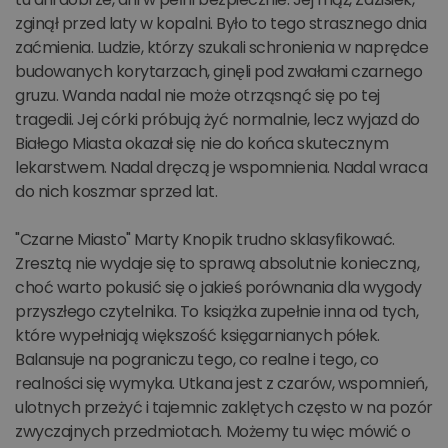
zginął przed laty w kopalni. Było to tego strasznego dnia
zaćmienia. Ludzie, którzy szukali schronienia w naprędce
budowanych korytarzach, ginęli pod zwałami czarnego
gruzu. Wanda nadal nie może otrząsnąć się po tej
tragedii. Jej córki próbują żyć normalnie, lecz wyjazd do
Białego Miasta okazał się nie do końca skutecznym
lekarstwem. Nadal dręczą je wspomnienia. Nadal wraca
do nich koszmar sprzed lat.
"Czarne Miasto" Marty Knopik trudno sklasyfikować.
Zresztą nie wydaje się to sprawą absolutnie konieczną,
choć warto pokusić się o jakieś porównania dla wygody
przyszłego czytelnika. To książka zupełnie inna od tych,
które wypełniają większość księgarnianych półek.
Balansuje na pograniczu tego, co realne i tego, co
realności się wymyka. Utkana jest z czarów, wspomnień,
ulotnych przeżyć i tajemnic zaklętych często w na pozór
zwyczajnych przedmiotach. Możemy tu więc mówić o