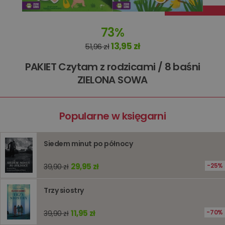
informacj
tymczas
związany
koszyki
73%
zakupó
użytkown
13,95 zł
sesji
51,96 zł
przegląd
Polityce
PAKIET Czytam z rodzicami / 8 baśni
prywatności Google
licznik
www.oczytani.pl
1 godzina
Ten plik
jest uży
ZIELONA SOWA
liczenia i
śledzeni
lub wyda
stronie
internet
Popularne w księgarni
pomagaj
analizie i
optymali
wydajno
Siedem minut po północy
strony
internet
29,95 zł
25%
PHPSESSID
Sesja
Cookie
39,90 zł
PHP.net
generow
www.oczytani.pl
przez apl
oparte n
Trzy siostry
PHP. Jest
identyfik
ogólneg
11,95 zł
70%
39,90 zł
przeznac
używany