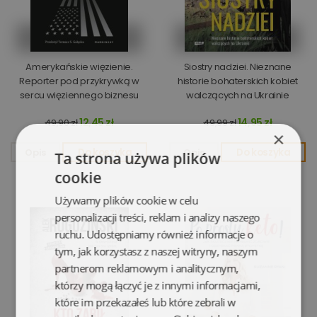
Amerykańskie więzienie.
Siostry nadziei. Nieznane
Reporter pod przykrywką w
historie bohaterskich kobiet
sercu więziennego biznesu
walczących na Ukrainie
12,45 zł
14,95 zł
49,90 zł
49,99 zł
×
Opis
Do koszyka
Opis
Do koszyka
Ta strona używa plików
cookie
Używamy plików cookie w celu
personalizacji treści, reklam i analizy naszego
ruchu. Udostępniamy również informacje o
tym, jak korzystasz z naszej witryny, naszym
partnerom reklamowym i analitycznym,
którzy mogą łączyć je z innymi informacjami,
które im przekazałeś lub które zebrali w