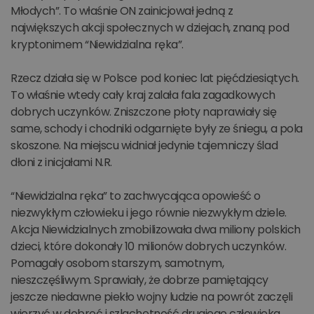
Młodych”. To właśnie ON zainicjował jedną z
największych akcji społecznych w dziejach, znaną pod
kryptonimem “Niewidzialna ręka”.
Rzecz działa się w Polsce pod koniec lat pięćdziesiątych.
To właśnie wtedy cały kraj zalała fala zagadkowych
dobrych uczynków. Zniszczone płoty naprawiały się
same, schody i chodniki odgarnięte były ze śniegu, a pola
skoszone. Na miejscu widniał jedynie tajemniczy ślad
dłoni z inicjałami N.R.
“Niewidzialna ręka” to zachwycająca opowieść o
niezwykłym człowieku i jego równie niezwykłym dziele.
Akcja Niewidzialnych zmobilizowała dwa miliony polskich
dzieci, które dokonały 10 milionów dobrych uczynków.
Pomagały osobom starszym, samotnym,
nieszczęśliwym. Sprawiały, że dobrze pamiętający
jeszcze niedawne piekło wojny ludzie na powrót zaczęli
wierzyć w dobroć i szlachetność drugiego człowieka.