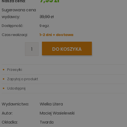
Nasza cena
:
Sugerowana cena
wydawcy:
39,90 zł
Dostępność:
9
egz.
Czas realizacji:
1-2 dni + dostawa
DO KOSZYKA
Przesyłki
Zapytaj o produkt
Udostępnij
Wydawnictwo:
Wielka Litera
Autor:
Maciej Wasielewski
Okładka:
Twarda