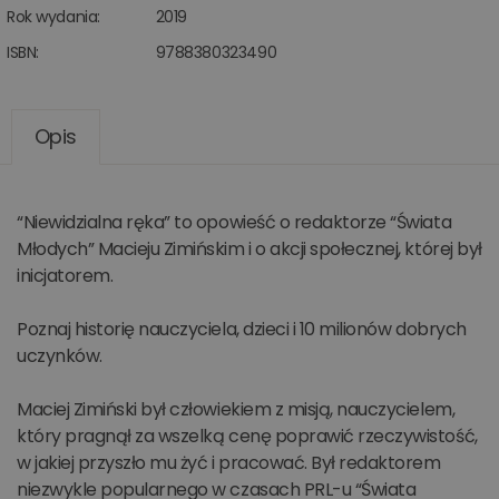
Rok wydania:
2019
ISBN:
9788380323490
Opis
“Niewidzialna ręka” to opowieść o redaktorze “Świata
Młodych” Macieju Zimińskim i o akcji społecznej, której był
inicjatorem.
Poznaj historię nauczyciela, dzieci i 10 milionów dobrych
uczynków.
Maciej Zimiński był człowiekiem z misją, nauczycielem,
który pragnął za wszelką cenę poprawić rzeczywistość,
w jakiej przyszło mu żyć i pracować. Był redaktorem
niezwykle popularnego w czasach PRL-u “Świata