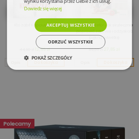
wyniku korzystania przez Ciebie z ich usług.
Dowiedz się więcej
Kto zabił Kopciuszka?
AKCEPTUJ WSZYSTKIE
Po prostu keto! Jak skutecznie
poprawić zdrowie i odzyskać
piękną sylwetkę
ODRZUĆ WSZYSTKIE
12,45 zł
27,85 zł
44,90 zł
89,00 zł
POKAŻ SZCZEGÓŁY
Opis
Do koszyka
Opis
Do koszyka
Niezbędne
Wydajność
Targetowanie
Funkcjonalność
Niesklasyfikowane
Polecamy