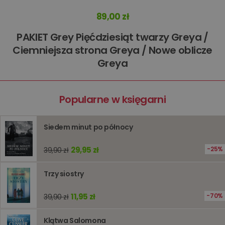
tymczas
związany
89,00 zł
koszyki
zakupó
użytkown
PAKIET Grey Pięćdziesiąt twarzy Greya /
sesji
przegląd
Polityce
Ciemniejsza strona Greya / Nowe oblicze
prywatności Google
licznik
www.oczytani.pl
1 godzina
Ten plik
Greya
jest uży
liczenia i
śledzeni
lub wyda
stronie
Popularne w księgarni
internet
pomagaj
analizie i
optymali
Siedem minut po północy
wydajno
strony
internet
29,95 zł
25%
39,90 zł
PHPSESSID
Sesja
Cookie
PHP.net
generow
www.oczytani.pl
przez apl
Trzy siostry
oparte n
PHP. Jest
identyfik
11,95 zł
70%
39,90 zł
ogólneg
przeznac
używany
Klątwa Salomona
obsługi