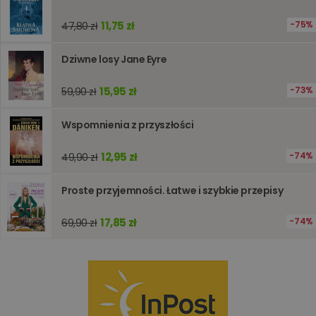
zmiennyc
użytkown
Zwykle je
11,75 zł
75%
47,80 zł
liczba
generow
losowo,
Dziwne losy Jane Eyre
jej użyc
być spec
dla witry
15,95 zł
73%
59,90 zł
dobrym
przykład
utrzymy
statusu
Wspomnienia z przyszłości
zalogow
użytkow
między
12,95 zł
74%
49,90 zł
stronami
Proste przyjemności. Łatwe i szybkie przepisy
Dostawca
/
Okres
Nazwa
17,85 zł
Opis
74%
69,90 zł
Domena
przechowywania
_ga_Q25NFDH6D8
.www.oczytani.pl
1 miesiąc
Ten plik
Dostawca
/
Okres
Nazwa
Opis
cookie je
Domena
przechowywania
używany
przez Go
_ga_PF5CNRJ3W2
.oczytani.pl
1 rok 1 miesiąc
Ten plik cookie
Analytics
jest używany
utrzymy
przez Google
stanu sesj
Analytics do