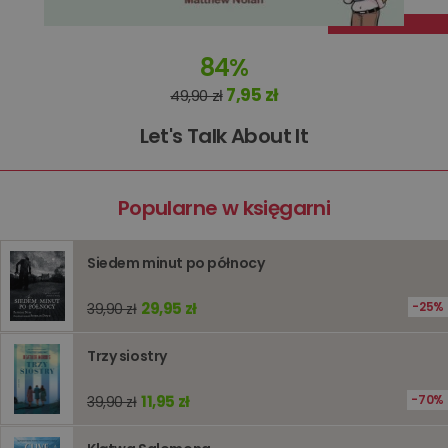
Dostawca
/
Okres
Nazwa
Opis
Domena
przechowywania
84%
kqs_koszyk
www.oczytani.pl
1 miesiąc
kqs_panel
www.oczytani.pl
1 miesiąc
7,95 zł
49,90 zł
kqs_token
www.oczytani.pl
2 lata
Let's Talk About It
kqs_przechowalnia
www.oczytani.pl
1 tydzień
Ten plik
jest uży
przecho
preferenc
Popularne w księgarni
użytkown
informacj
tymczas
związany
koszyki
Siedem minut po północy
zakupó
użytkown
sesji
29,95 zł
25%
39,90 zł
przegląd
Polityce
prywatności Google
licznik
www.oczytani.pl
1 godzina
Ten plik
Trzy siostry
jest uży
liczenia i
śledzeni
11,95 zł
70%
39,90 zł
lub wyda
stronie
internet
pomagaj