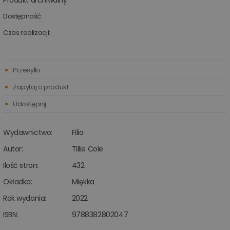
Produkt archiwalny
Dostępność:
Czas realizacji:
Przesyłki
Zapytaj o produkt
Udostępnij
Wydawnictwo:
Filia
Autor:
Tillie Cole
Ilość stron:
432
Okładka:
Miękka
Rok wydania:
2022
ISBN:
9788382802047