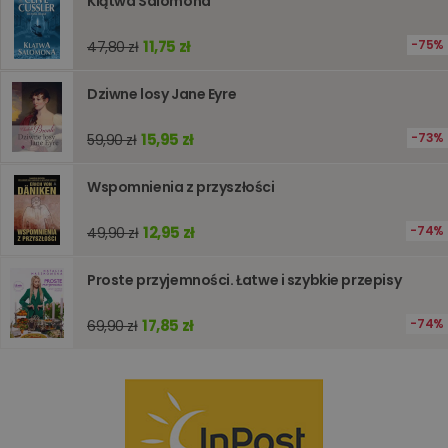
Klątwa Salomona
analizie i
optymali
wydajno
11,75 zł
75%
47,80 zł
strony
internet
Dziwne losy Jane Eyre
PHPSESSID
Sesja
Cookie
PHP.net
generow
www.oczytani.pl
przez apl
oparte n
15,95 zł
73%
59,90 zł
PHP. Jest
identyfik
ogólneg
Wspomnienia z przyszłości
przeznac
używany
obsługi
12,95 zł
74%
49,90 zł
zmiennyc
użytkown
Zwykle je
liczba
Proste przyjemności. Łatwe i szybkie przepisy
generow
losowo,
jej użyc
17,85 zł
74%
69,90 zł
być spec
dla witry
dobrym
przykład
utrzymy
statusu
zalogow
użytkow
między