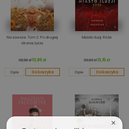
Na zawsze. Tom 2. Po drugiej
Miasto iluzji. Róże
stronie życia
10,85 zł
13,15 zł
38,90 zł
39,90 zł
Opis
Do koszyka
Opis
Do koszyka
×