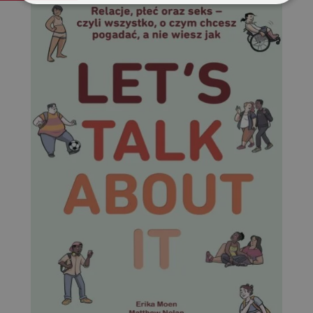
Niezbędne
Wydajność
Targetowanie
Funkcjonalność
Niesklasyfikowane
Niezbędne
Wydajność
Targetowanie
Funkcjonalność
Niesklasyfikowane
Niezbędne pliki cookie umożliwiają korzystanie z
podstawowych funkcji strony internetowej, takich jak
logowanie użytkownika i zarządzanie kontem. Bez
niezbędnych plików cookie nie można prawidłowo
korzystać ze strony internetowej.