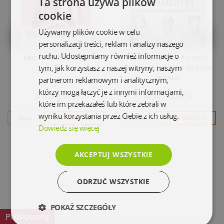
Ta strona używa plików
cookie
Używamy plików cookie w celu
personalizacji treści, reklam i analizy naszego
ruchu. Udostępniamy również informacje o
Mąż potrzebny na już
Od Auschwitz do Ameryki.
tym, jak korzystasz z naszej witryny, naszym
Niezwykła historia polskiego
pływaka
partnerom reklamowym i analitycznym,
którzy mogą łączyć je z innymi informacjami,
6,95 zł
12,95 zł
39,90 zł
39,90 zł
które im przekazałeś lub które zebrali w
wyniku korzystania przez Ciebie z ich usług.
Opis
Do koszyka
Opis
Do koszyka
Dowiedz się więcej
AKCEPTUJ WSZYSTKIE
ODRZUĆ WSZYSTKIE
POKAŻ SZCZEGÓŁY
Polecamy