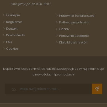
każdej
aktualizację
Pracujemy: pn-pt: 8:00-16:00
odwiedza
powszechnie
strony i s
używanej usługi
do liczeni
analitycznej
śledzenia
O sklepie
Hurtownia Tania książka
Google. Ten pli
odsłon.
cookie służy do
Regulamin
Polityka prywatności
rozróżniania
unikalnych
Kontakt
Cennik
użytkowników
poprzez
Konto klienta
Ponownie dostępne
przypisanie
losowo
FAQ
Dla bibliotek i szkół
wygenerowanej
liczby jako
Cookies
identyfikatora
klienta. Jest on
uwzględniony 
każdym żądani
strony w
witrynie i służy
Dopisz swój adres e-mail do naszej subskrypcji i otrzymuj informacje
do obliczania
danych
o nowościach i promocjach!
dotyczących
odwiedzających
sesji i kampanii
na potrzeby
raportów
analitycznych
witryn.