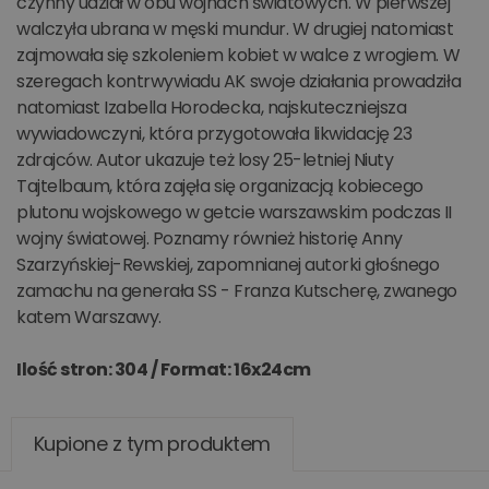
czynny udział w obu wojnach światowych. W pierwszej
walczyła ubrana w męski mundur. W drugiej natomiast
zajmowała się szkoleniem kobiet w walce z wrogiem. W
szeregach kontrwywiadu AK swoje działania prowadziła
natomiast Izabella Horodecka, najskuteczniejsza
wywiadowczyni, która przygotowała likwidację 23
zdrajców. Autor ukazuje też losy 25-letniej Niuty
Tajtelbaum, która zajęła się organizacją kobiecego
plutonu wojskowego w getcie warszawskim podczas II
wojny światowej. Poznamy również historię Anny
Szarzyńskiej-Rewskiej, zapomnianej autorki głośnego
zamachu na generała SS - Franza Kutscherę, zwanego
katem Warszawy.
Ilość stron: 304 /
Format: 16x24cm
Kupione z tym produktem