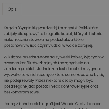
Opis
Książka "Cyngielki, gwardzistki, terrorystki. Polki, które
zabijały dla sprawy" to biografie kobiet, których historia
niekoniecznie stawiała na piedestale, a które
postanowiły wziąć czynny udział w walce zbrojnej.
W książce przedstawione są sylwetki kobiet, żyjących w
czasach konfliktów zbrojnych toczących się na
ziemiach polskich. Jednak zamiast strachu i rezygnacji
wyzwoliło to w nich cechy, o które same zapewne by się
nie podejrzewały. Przez niektóre osoby mogły być
postrzegane jako postaci nieco kontrowersyjne oraz
bezkompromisowe.
Jedną z bohaterek biografii jest Wanda Gretz, biorąca