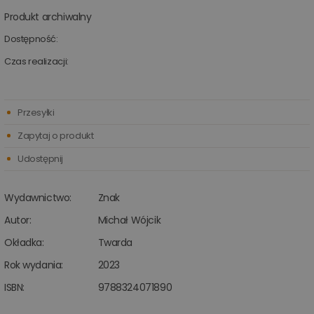
Produkt archiwalny
Dostępność:
Czas realizacji:
Przesyłki
Zapytaj o produkt
Udostępnij
Wydawnictwo:
Znak
Autor:
Michał Wójcik
Okładka:
Twarda
Rok wydania:
2023
ISBN:
9788324071890