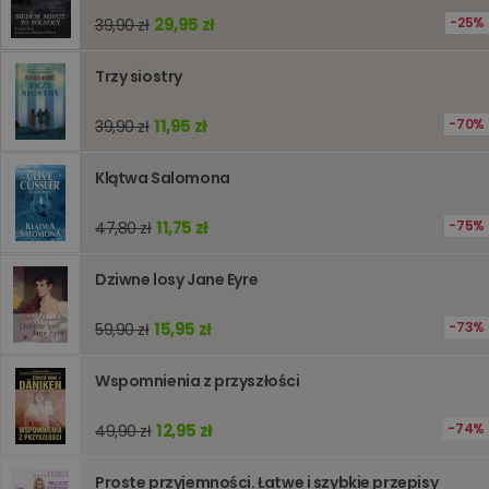
liczenia i
29,95 zł
śledzeni
25%
39,90 zł
lub wyda
stronie
internet
Trzy siostry
pomagaj
analizie i
optymali
11,95 zł
70%
39,90 zł
wydajno
strony
internet
Klątwa Salomona
PHPSESSID
Sesja
Cookie
PHP.net
generow
www.oczytani.pl
przez apl
11,75 zł
75%
47,80 zł
oparte n
PHP. Jest
identyfik
Dziwne losy Jane Eyre
ogólneg
przeznac
używany
15,95 zł
73%
59,90 zł
obsługi
zmiennyc
użytkown
Zwykle je
Wspomnienia z przyszłości
liczba
generow
losowo,
12,95 zł
74%
49,90 zł
jej użyc
być spec
dla witry
Proste przyjemności. Łatwe i szybkie przepisy
dobrym