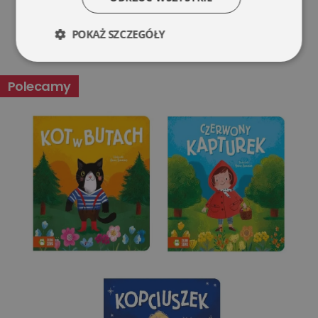
POKAŻ SZCZEGÓŁY
Niezbędne
Wydajność
Polecamy
Targetowanie
Funkcjonalność
Niesklasyfikowane
Niezbędne
Wydajność
Targetowanie
Funkcjonalność
Niesklasyfikowane