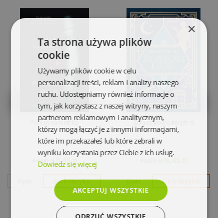
×
Ta strona używa plików
cookie
Używamy plików cookie w celu
personalizacji treści, reklam i analizy naszego
ruchu. Udostępniamy również informacje o
tym, jak korzystasz z naszej witryny, naszym
partnerom reklamowym i analitycznym,
Piekielna Mańka
Zagadkowa księżna
którzy mogą łączyć je z innymi informacjami,
które im przekazałeś lub które zebrali w
wyniku korzystania przez Ciebie z ich usług.
11,45 zł
15,45 zł
44,90 zł
49,99 zł
Dowiedz się więcej
Opis
Do koszyka
Opis
Do koszyka
AKCEPTUJ WSZYSTKIE
ODRZUĆ WSZYSTKIE