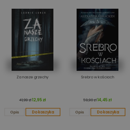
Za nasze grzechy
Srebro w kościach
12,95 zł
14,45 zł
41,99 zł
59,90 zł
Opis
Do koszyka
Opis
Do koszyka