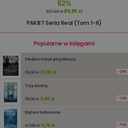
62%
Domena
przechowywania
kqs_koszyk
www.oczytani.pl
1 miesiąc
89,95 zł
237,40 zł
kqs_panel
www.oczytani.pl
1 miesiąc
PAKIET Seria Real (Tom 1-6)
kqs_token
www.oczytani.pl
2 lata
kqs_przechowalnia
www.oczytani.pl
1 tydzień
Ten plik
jest uży
Popularne w księgarni
przecho
preferenc
użytkown
informacj
tymczas
Siedem minut po północy
związany
koszyki
zakupó
29,95 zł
25%
39,90 zł
użytkown
sesji
przegląd
Polityce
Trzy siostry
prywatności Google
licznik
www.oczytani.pl
1 godzina
Ten plik
jest uży
11,95 zł
70%
39,90 zł
liczenia i
śledzeni
lub wyda
stronie
Klątwa Salomona
internet
pomagaj
analizie i
11,75 zł
75%
47,80 zł
optymali