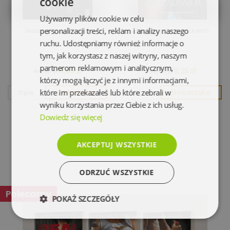
cookie
Używamy plików cookie w celu
Nasza prywatna gra
personalizacji treści, reklam i analizy naszego
Nie igraj z pożądaniem
ruchu. Udostępniamy również informacje o
tym, jak korzystasz z naszej witryny, naszym
partnerom reklamowym i analitycznym,
11,45 zł
11,25 zł
44,90 zł
38,90 zł
którzy mogą łączyć je z innymi informacjami,
które im przekazałeś lub które zebrali w
Opis
Do koszyka
Opis
Do koszyka
wyniku korzystania przez Ciebie z ich usług.
Dowiedz się więcej
AKCEPTUJ WSZYSTKIE
ODRZUĆ WSZYSTKIE
Polecamy
POKAŻ SZCZEGÓŁY
Niezbędne
Wydajność