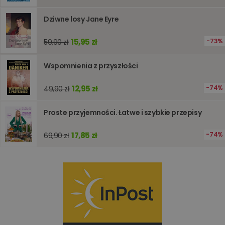
wydajno
strony
Dziwne losy Jane Eyre
internet
PHPSESSID
Sesja
Cookie
PHP.net
generow
15,95 zł
www.oczytani.pl
73%
59,90 zł
przez apl
oparte n
PHP. Jest
Wspomnienia z przyszłości
identyfik
ogólneg
przeznac
12,95 zł
74%
49,90 zł
używany
obsługi
zmiennyc
użytkown
Proste przyjemności. Łatwe i szybkie przepisy
Zwykle je
liczba
generow
17,85 zł
74%
69,90 zł
losowo,
jej użyc
być spec
dla witry
dobrym
przykład
utrzymy
statusu
zalogow
użytkow
między
stronami