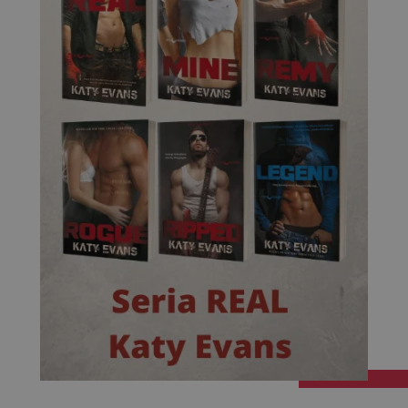
Targetowanie
Funkcjonalność
Niesklasyfikowane
Niezbędne
Wydajność
Targetowanie
Funkcjonalność
Niesklasyfikowane
Niezbędne pliki cookie umożliwiają korzystanie z
podstawowych funkcji strony internetowej, takich jak
logowanie użytkownika i zarządzanie kontem. Bez
niezbędnych plików cookie nie można prawidłowo
korzystać ze strony internetowej.
Dostawca
/
Okres
Nazwa
Opis