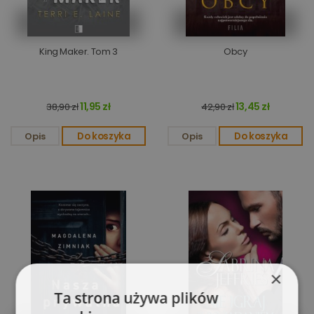
King Maker. Tom 3
Obcy
11,95 zł
13,45 zł
38,90 zł
42,90 zł
Opis
Do koszyka
Opis
Do koszyka
×
Ta strona używa plików