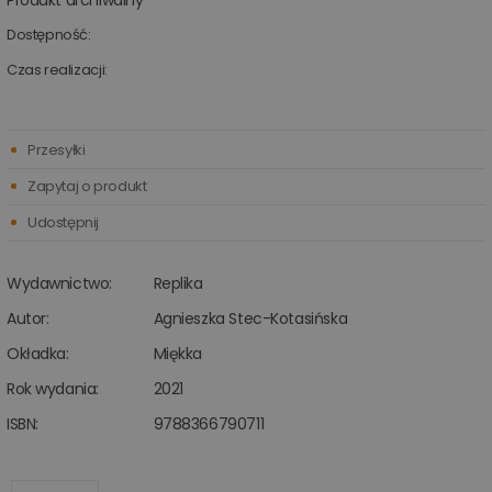
Produkt archiwalny
Dostępność:
Czas realizacji:
Przesyłki
Zapytaj o produkt
Udostępnij
Wydawnictwo:
Replika
Autor:
Agnieszka Stec-Kotasińska
Okładka:
Miękka
Rok wydania:
2021
ISBN:
9788366790711