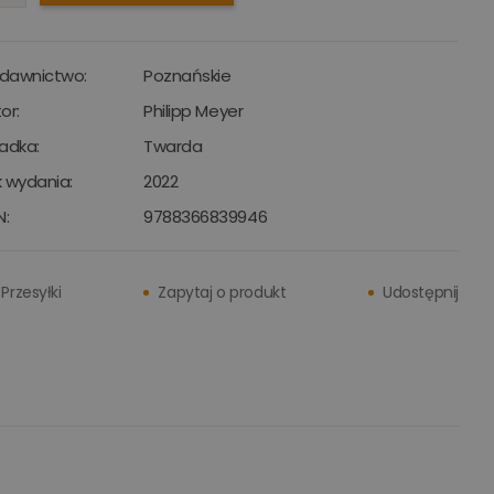
dawnictwo:
Poznańskie
or:
Philipp Meyer
adka:
Twarda
 wydania:
2022
N:
9788366839946
Przesyłki
Zapytaj o produkt
Udostępnij