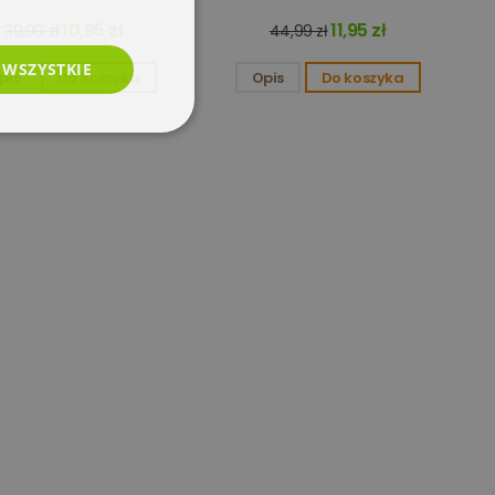
10,95 zł
11,95 zł
39,90 zł
44,99 zł
 WSZYSTKIE
pis
Do koszyka
Opis
Do koszyka
esklasyfikowane
e
użytkownika i