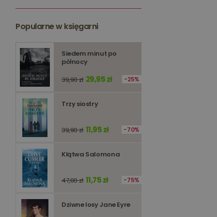
kqs_token
kqs_przechowalnia
Popularne w księgarni
licznik
Polityce 
Siedem minut po
północy
PHPSESSID
29,95 zł
39,90 zł
25%
Trzy siostry
11,95 zł
39,90 zł
70%
Nazwa
Nazwa
_ga_Q25NFDH6D8
Klątwa Salomona
_ga_PF5CNRJ3W2
_gid
_ga
11,75 zł
47,80 zł
75%
Dziwne losy Jane Eyre