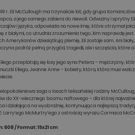
49 r. Eli McCullough ma trzynaście lat, gdy grupa Komanczów
łopca, a jego samego zabiera do niewoli. Odważny i sprytny E
wyczajów i języka, odpowiada na nowe imię, które otrzymał j
ę z białymi, co utrudnia zrozumienia tego, kim naprawdę jest.
h Amerykanów dziesiątkują plemię, Eli zostaje sam. Ani biał
aczyna podróż pełną przygód, tragedii, ale i szczęścia, które
 Eliego przeplatają się losy jego syna Petera – mężczyzny, kt
uczki Eliego, Jeanne Anne – kobiety, która, która musi walc
iecie.
wielopokoleniowa saga o losach teksańskiej rodziny McCullo
 do XX-wiecznego boomu naftowego – dla której najważniejsz
ca i działająca na wyobraźnię, kontynuująca najlepszą trad
 Larry’ego McMurtry’ego z ostrością wyrazu Cormaca McCa
n: 608 /
Format: 15x21 cm