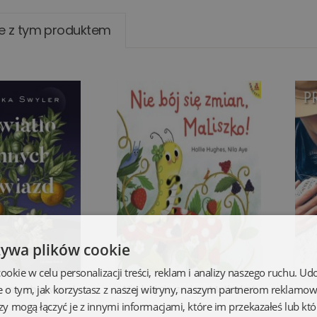
e z tym produktem
żywa plików cookie
kie w celu personalizacji treści, reklam i analizy naszego ruchu. U
o innych gwiazd
Nie bój się zmian, MaLiszko!
e o tym, jak korzystasz z naszej witryny, naszym partnerom reklamo
zy mogą łączyć je z innymi informacjami, które im przekazałeś lub któ