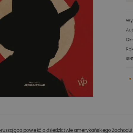
Wy
Aut
Okł
Rok
ISB
poruszająca powieść o dziedzictwie amerykańskiego Zachodu!