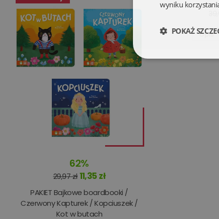
wyniku korzystania
39,
POKAŻ SZCZE
Opis
Niezbędne
Niezbędne pliki cookie
zarządzanie kontem. B
62%
Nazwa
11,35 zł
29,97 zł
PAKIET Bajkowe boardbooki /
kqs_koszyk
Czerwony Kapturek / Kopciuszek /
kqs_panel
Kot w butach