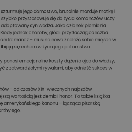
 szturmuje jego domostwo, brutalnie morduje matkę i
li szybko przystosowuje się do życia Komanczów: uczy
ako adoptowany syn wodza. Jako członek plemienia
 Kiedy jednak choroby, głód i przytłaczająca liczba
y, ani Komancz – musi na nowo znaleźć sobie miejsce w
 odbijają się echem w życiu jego potomstwa.
óry ponosi emocjonalne koszty dążenia ojca do władzy,
zyć z zatwardziałymi rywalami, aby odnieść sukces w
ughów – od czasów XIX-wiecznych najazdów
ą wartością jest ziemia i honor. To także książka
ycję amerykańskiego kanonu – łącząca pisarską
rthy’ego.