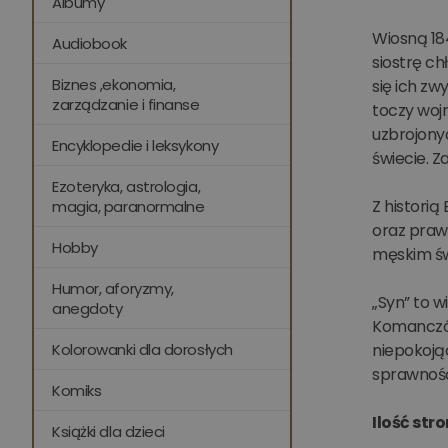
Albumy
Wiosną 18
Audiobook
siostrę ch
Biznes ,ekonomia,
się ich z
zarządzanie i finanse
toczy wojn
uzbrojonyc
Encyklopedie i leksykony
świecie. Z
Ezoteryka, astrologia,
Z historią
magia, paranormalne
oraz prawn
Hobby
męskim św
Humor, aforyzmy,
„Syn” to 
anegdoty
Komanczów
Kolorowanki dla dorosłych
niepokoją
sprawność
Komiks
Ilość stro
Książki dla dzieci