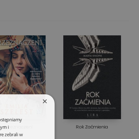
×
dostępniamy
Przeznaczeni
Rok Zaćmienia
wym i
re zebrali w