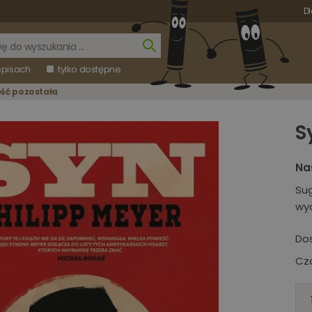
Dl
opisach
tylko dostępne
eść pozostała
S
Na
Su
wy
Do
Cza