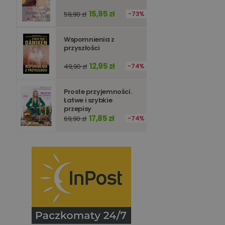
15,95 zł
59,90 zł
73%
Wspomnienia z
przyszłości
12,95 zł
49,90 zł
74%
Proste przyjemności.
Łatwe i szybkie
przepisy
17,85 zł
69,90 zł
74%