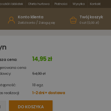
a szkół i bibliotek
Oferta hurtowa
Płatności
Wysyłka
Kontakt
Konto klienta
Twój koszyk
/
Załóż konto
Zaloguj się
0 szt (0,00 zł)
yn
14,95 zł
sza cena
:
gerowana cena
dawcy:
54,90 zł
stępność:
18
egz.
s realizacji:
1-2 dni + dostawa
DO KOSZYKA