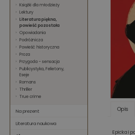
Książki dla młodzieży
Lektury
Literatura piękna,
powieść pozostała
Opowiadania
Podróżnicza
Powieść historyczna
Proza
Przygoda - sensacja
Publicystyka, Felietony,
Eseje
Romans
Thriller
True crime
Opis
Na prezent
Literatura naukowa
Epicka i 