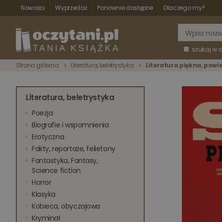
Nowości
Wyprzedaż
Ponownie dostępne
Dlaczego my?
szukaj w 
Strona główna
Literatura, beletrystyka
Literatura piękna, powi
Literatura, beletrystyka
Poezja
Biografie i wspomnienia
Erotyczna
Fakty, reportaże, felietony
Fantastyka, Fantasy,
Science fiction
Horror
Klasyka
Kobieca, obyczajowa
Kryminał