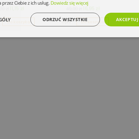
 przez Ciebie z ich usług.
Dowiedz się więcej
11,15 zł
16,95 zł
99 zł
49,90 zł
GÓŁY
ODRZUĆ WSZYSTKIE
AKCEPTUJ
Do koszyka
Opis
Do koszyka
O
Wydajność
Targetowanie
Funkcjonalność
Ni
Niezbędne
Wydajność
Targetowanie
Funkcjonalność
Niesklasyfikowan
 umożliwiają korzystanie z podstawowych funkcji strony internetowej, takich jak logowanie 
ez niezbędnych plików cookie nie można prawidłowo korzystać ze strony internetowej.
Dostawca
/
Okres
Opis
Domena
przechowywania
www.oczytani.pl
1 miesiąc
www.oczytani.pl
1 miesiąc