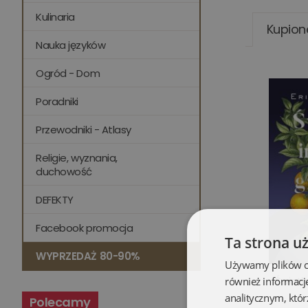
Kulinaria
Kupion
Nauka języków
Ogród - Dom
Poradniki
Przewodniki - Atlasy
Religie, wyznania,
duchowość
DEFEKTY
Facebook promocja
Ta strona u
WYPRZEDAŻ 80-90%
Używamy plików coo
Światł
również informacj
analitycznym, któr
Polecamy