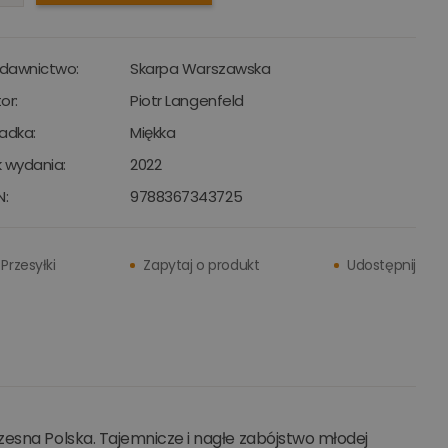
dawnictwo:
Skarpa Warszawska
or:
Piotr Langenfeld
adka:
Miękka
 wydania:
2022
N:
9788367343725
Przesyłki
Zapytaj o produkt
Udostępnij
zesna Polska. Tajemnicze i nagłe zabójstwo młodej