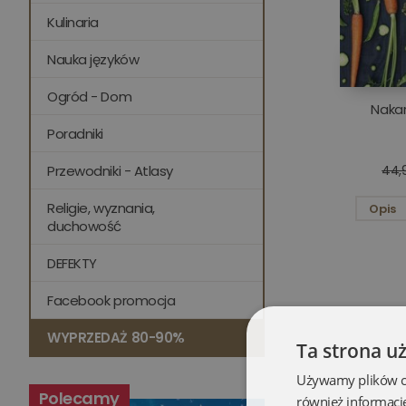
Kulinaria
Nauka języków
Ogród - Dom
Naka
Poradniki
Przewodniki - Atlasy
44,9
Religie, wyznania,
Opis
duchowość
DEFEKTY
Facebook promocja
WYPRZEDAŻ 80-90%
Ta strona u
Używamy plików coo
Polecamy
również informacj