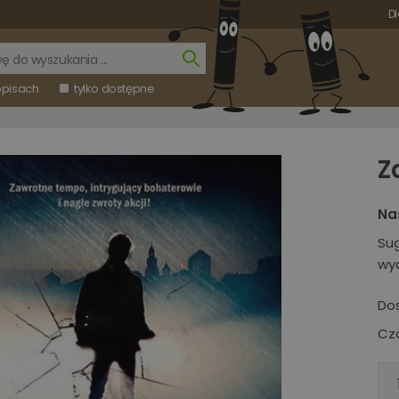
Dl
opisach
tylko dostępne
Z
Na
Su
wy
Do
Cza