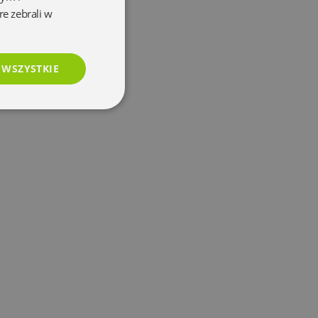
re zebrali w
 WSZYSTKIE
esklasyfikowane
e
użytkownika i