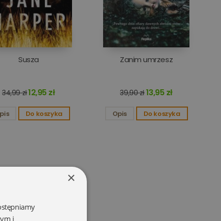
Susza
Zanim umrzesz
12,95 zł
13,95 zł
34,99 zł
39,90 zł
pis
Do koszyka
Opis
Do koszyka
×
dostępniamy
wym i