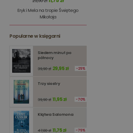
11,75 zł
29,90 zł
kqs_panel
Eryk i Mela na tropie Świętego
kqs_token
Mikołaja
kqs_przechowalnia
Popularne w księgarni
licznik
Polityce 
Siedem minut po
PHPSESSID
północy
29,95 zł
39,90 zł
25%
Trzy siostry
Nazwa
Nazwa
11,95 zł
39,90 zł
70%
_ga_Q25NFDH6D8
_ga_PF5CNRJ3W2
_gid
Klątwa Salomona
_ga
11,75 zł
47,80 zł
75%