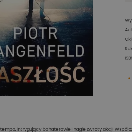
Wy
Aut
Okł
Rok
ISB
tempo, intrygujący bohaterowie i nagłe zwroty akcji! Współc