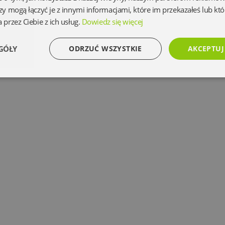
zy mogą łączyć je z innymi informacjami, które im przekazałeś lub któ
 przez Ciebie z ich usług.
Dowiedz się więcej
GÓŁY
ODRZUĆ WSZYSTKIE
AKCEPTUJ
Wydajność
Targetowanie
Funkcjonalność
Ni
Niezbędne
Wydajność
Targetowanie
Funkcjonalność
Niesklasyfikowan
 umożliwiają korzystanie z podstawowych funkcji strony internetowej, takich jak logowanie 
ez niezbędnych plików cookie nie można prawidłowo korzystać ze strony internetowej.
Dostawca
/
Okres
Opis
Domena
przechowywania
www.oczytani.pl
1 miesiąc