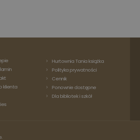
epie
Hurtownia Tania książka
lamin
Polityka prywatności
akt
Cennik
 klienta
Ponownie dostępne
Dla bibliotek i szkół
ies
e.