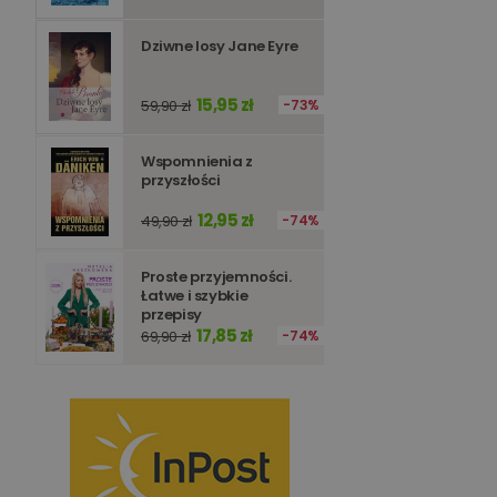
Dziwne losy Jane Eyre
15,95 zł
59,90 zł
73%
Wspomnienia z
przyszłości
12,95 zł
49,90 zł
74%
Proste przyjemności.
Łatwe i szybkie
przepisy
17,85 zł
69,90 zł
74%