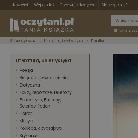
Nowości
Wyprzedaż
Ponownie dostępne
Dlaczego my?
szukaj w 
Strona główna
Literatura, beletrystyka
Thriller
Literatura, beletrystyka
Poezja
Biografie i wspomnienia
Erotyczna
Fakty, reportaże, felietony
Fantastyka, Fantasy,
Science fiction
Horror
Klasyka
Kobieca, obyczajowa
Kryminał