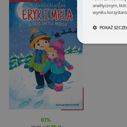
analitycznym, któr
wyniku korzystania
POKAŻ SZCZE
Niezbędne
Niezbędne pliki cookie
zarządzanie kontem. B
Nazwa
61%
kqs_koszyk