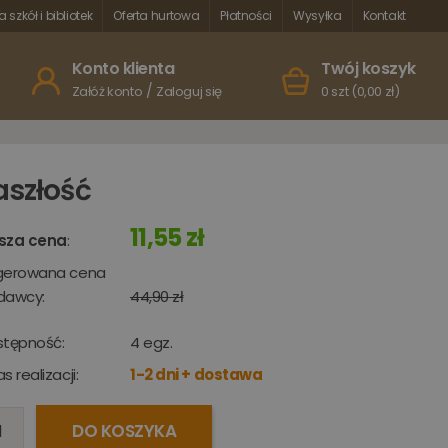
a szkół i bibliotek
Oferta hurtowa
Płatności
Wysyłka
Kontakt
Konto klienta
Twój koszyk
/
Załóż konto
Zaloguj się
0 szt (0,00 zł)
aszłość
11,55 zł
sza cena
:
gerowana cena
dawcy:
44,90 zł
stępność:
4
egz.
s realizacji:
1-2 dni + dostawa
DO KOSZYKA