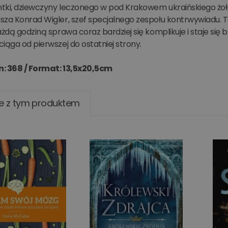
ntki, dziewczyny leczonego w pod Krakowem ukraińskiego żołn
za Konrad Wigler, szef specjalnego zespołu kontrwywiadu. To
ażdą godziną sprawa coraz bardziej się komplikuje i staje si
iąga od pierwszej do ostatniej strony.
n: 368 /
Format: 13,5x20,5cm
e z tym produktem