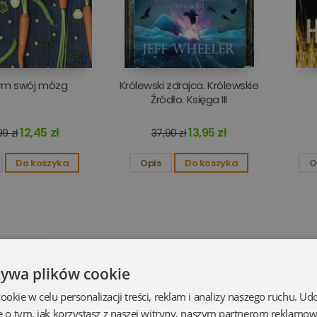
rm swój mózg
Królewski zdrajca. Królewskie
Źródło. Księga III
12,45 zł
13,95 zł
9 zł
37,90 zł
Do koszyka
Opis
Do koszyka
O
żywa plików cookie
kie w celu personalizacji treści, reklam i analizy naszego ruchu. U
e o tym, jak korzystasz z naszej witryny, naszym partnerom reklamo