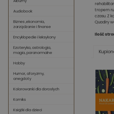
Albumy
rehabilita
tropem rus
Audiobook
czasu. Z k
Biznes ,ekonomia,
Quadiry wc
zarządzanie i finanse
Ilość stro
Encyklopedie i leksykony
Ezoteryka, astrologia,
Kupion
magia, paranormalne
Hobby
Humor, aforyzmy,
anegdoty
Kolorowanki dla dorosłych
Komiks
Książki dla dzieci