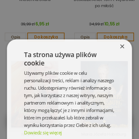
po miłość
6,95 zł
10,55 zł
39,99 zł
34,99 zł
Opis
Do koszyka
Opis
Do koszyka
×
Ta strona używa plików
cookie
Używamy plików cookie w celu
personalizacji treści, reklam i analizy naszego
ruchu. Udostępniamy również informacje o
tym, jak korzystasz z naszej witryny, naszym
partnerom reklamowym i analitycznym,
którzy mogą łączyć je z innymi informacjami,
które im przekazałeś lub które zebrali w
wyniku korzystania przez Ciebie z ich usług.
Dowiedz się więcej
Niepoprawna
Maria Józefa Habsburg.