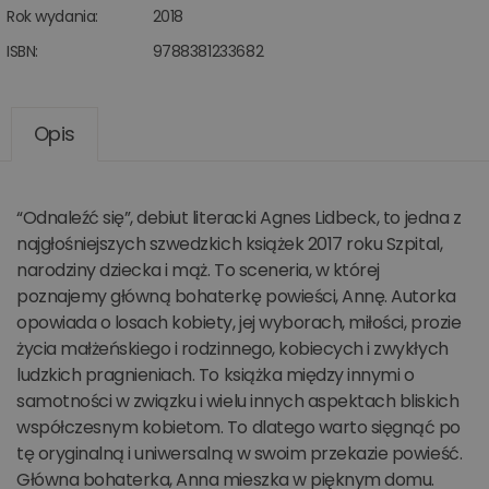
Rok wydania:
2018
ISBN:
9788381233682
Opis
“Odnaleźć się”, debiut literacki Agnes Lidbeck, to jedna z
najgłośniejszych szwedzkich książek 2017 roku Szpital,
narodziny dziecka i mąż. To sceneria, w której
poznajemy główną bohaterkę powieści, Annę. Autorka
opowiada o losach kobiety, jej wyborach, miłości, prozie
życia małżeńskiego i rodzinnego, kobiecych i zwykłych
ludzkich pragnieniach. To książka między innymi o
samotności w związku i wielu innych aspektach bliskich
współczesnym kobietom. To dlatego warto sięgnąć po
tę oryginalną i uniwersalną w swoim przekazie powieść.
Główna bohaterka, Anna mieszka w pięknym domu.