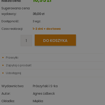
Nasza cena
:
Sugerowana cena
wydawcy:
36,00 zł
Dostępność:
3
egz.
Czas realizacji:
1-2 dni + dostawa
DO KOSZYKA
Przesyłki
Zapytaj o produkt
Udostępnij
Wydawnictwo:
Prószyński i S-ka
Autor:
Agnes Lidbeck
Okładka:
Miękka