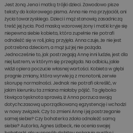
Jest żoną Jena i matką trójki dzieci. Zawodowo pisze
teksty do kolorowego pisma. Anna nie ma przyjaciół, ani
życia towarzyskiego. Dzieci i mąż stanowią zasadniczą
treść jej życia. Pod maską wzorowej żony i matki kryje się
niepewna siebie kobieta, która zupełnie nie potrafi
odnaleźć się w roli, jaką przyjęła. Anna czuje, że nie jest
potrzebna dzieciom, a mąż już jej nie pożąda.
Jednocześnie to, jak postrzegają Annę inni ludzie, jest dla
niej lustrem, w którym się przegląda. Na odbiciu, jakie
widzi opiera poczucie własnej wartości. Kobieta w głębi
pragnie zmiany, która wyrwie ją z monotonii, zerwie
skorupę normalności. Jednak nie potrafi określić, w
jakim kierunku ta zmiana miałaby pójść. Ta głęboko
tkwiąca tęsknota sprawia, iż Anna porzuca swoją
dotychczasową uporządkowaną egzystencję i wchodzi
w nowy związek. Czy to zmieni Annę i jej postrzeganie
samej siebie? Czy bohaterka zdoła odnaleźć samą
siebie? Autorka, Agnes Lidbeck, nie ocenia swojej
bohaterki, ale w sposób dobitny pokazuje pustkę i