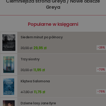
Ciemniejsza strona Greya / Nowe oblicze
użytkown
Greya
sesji
przegląd
Polityce
prywatności Google
licznik
www.oczytani.pl
1 godzina
Ten plik
jest uży
Popularne w księgarni
liczenia i
śledzeni
lub wyda
stronie
internet
Siedem minut po północy
pomagaj
analizie i
optymali
29,95 zł
25%
39,90 zł
wydajno
strony
internet
Trzy siostry
PHPSESSID
Sesja
Cookie
PHP.net
generow
www.oczytani.pl
11,95 zł
przez apl
70%
39,90 zł
oparte n
PHP. Jest
identyfik
Klątwa Salomona
ogólneg
przeznac
używany
11,75 zł
75%
47,80 zł
obsługi
zmiennyc
użytkown
Zwykle je
Dziwne losy Jane Eyre
liczba