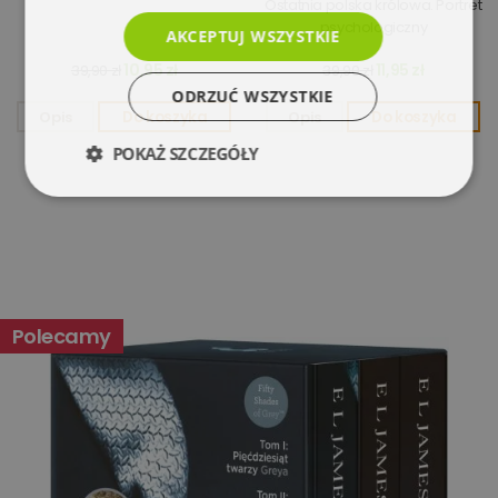
Ostatnia polska królowa. Portret
psychologiczny
AKCEPTUJ WSZYSTKIE
10,95 zł
11,95 zł
39,90 zł
39,90 zł
ODRZUĆ WSZYSTKIE
Opis
Do koszyka
Opis
Do koszyka
POKAŻ SZCZEGÓŁY
Niezbędne
Wydajność
Targetowanie
Funkcjonalność
Polecamy
Niesklasyfikowane