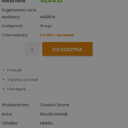
Nasza cena
:
Sugerowana cena
wydawcy:
44,90 zł
Dostępność:
39
egz.
Czas realizacji:
1-2 dni + dostawa
DO KOSZYKA
Przesyłki
Zapytaj o produkt
Udostępnij
Wydawnictwo:
Czwarta Strona
Autor:
Klaudia Muniak
Okładka:
Miękka