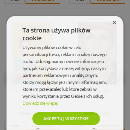
×
Ta strona używa plików
cookie
Używamy plików cookie w celu
personalizacji treści, reklam i analizy naszego
ruchu. Udostępniamy również informacje o
tym, jak korzystasz z naszej witryny, naszym
partnerom reklamowym i analitycznym,
którzy mogą łączyć je z innymi informacjami,
które im przekazałeś lub które zebrali w
Gorzej być nie może
Mój mąż potwór
wyniku korzystania przez Ciebie z ich usług.
Dowiedz się więcej
6,95 zł
14,95 zł
39,90 zł
39,80 zł
AKCEPTUJ WSZYSTKIE
Opis
Do koszyka
Opis
Do koszyka