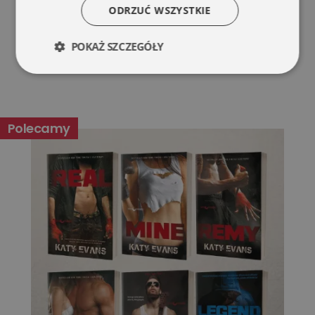
ODRZUĆ WSZYSTKIE
POKAŻ SZCZEGÓŁY
Niezbędne
Wydajność
Polecamy
Targetowanie
Funkcjonalność
Niesklasyfikowane
Niezbędne
Wydajność
Targetowanie
Funkcjonalność
Niesklasyfikowane