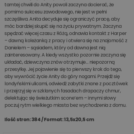
tamtej chwili do Anity powoli zaczyna docierać, że
pomimo sukcesu zawodowego, nie jest w pełni
szczęśliwa. Anita decyduje się ograniczyć pracę, aby
móc bardziej skupić się na życiu prywatnym. Zaczyna
spędzać więcej czasu z Różą, odnawia kontakt z Harper
– dawną koleżanką z pracy i otwiera się na znajomość z
Danielem – sąsiadem, który od dawna jest nią
zainteresowany. A kiedy wszystko pozornie zaczyna się
układać, dziewczyna znów otrzymuje… niepozorną
przesyłkę. Jej pojawienie się to pierwszy krok do tego,
aby wywrócić życie Anity do góry nogami. Przejdź się
londyńskimi ulicami, odwiedź zabytki znane z pocztówek
i przejrzyj się w szklanych fasadach drapaczy chmur,
delektując się świeżutkim scone’em – innymi słowy
poczuj rytm wielkiego miasta bez wychodzenia z domu.
Ilość stron: 384 /
Format: 13,5x20,5 cm