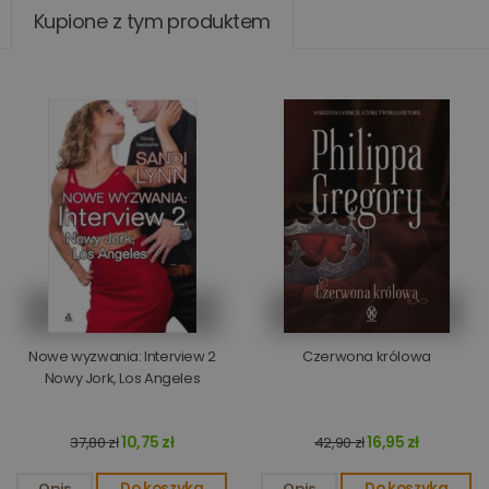
Kupione z tym produktem
Nowe wyzwania: Interview 2
Czerwona królowa
Nowy Jork, Los Angeles
10,75 zł
16,95 zł
37,80 zł
42,90 zł
Opis
Do koszyka
Opis
Do koszyka