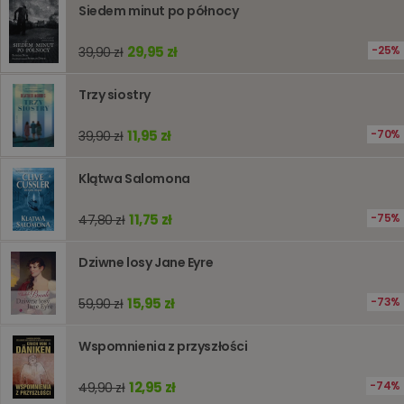
jest uży
Siedem minut po północy
liczenia i
śledzeni
lub wyda
29,95 zł
25%
39,90 zł
stronie
internet
pomagaj
Trzy siostry
analizie i
optymali
wydajno
11,95 zł
70%
39,90 zł
strony
internet
PHPSESSID
Sesja
Cookie
PHP.net
Klątwa Salomona
generow
www.oczytani.pl
przez apl
oparte n
11,75 zł
75%
47,80 zł
PHP. Jest
identyfik
ogólneg
Dziwne losy Jane Eyre
przeznac
używany
obsługi
zmiennyc
15,95 zł
73%
59,90 zł
użytkown
Zwykle je
liczba
Wspomnienia z przyszłości
generow
losowo,
jej użyc
12,95 zł
74%
49,90 zł
być spec
dla witry