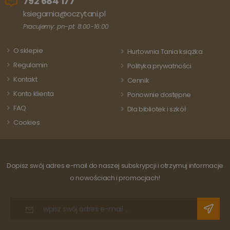
792 684 177
wartość d
stanowi istotną
każdej
ksiegarnia@oczytani.pl
aktualizację
odwiedza
powszechnie
strony i s
Pracujemy: pn-pt: 8:00-16:00
używanej usługi
do liczeni
analitycznej
śledzenia
Google. Ten pli
odsłon.
cookie służy do
O sklepie
Hurtownia Tania książka
rozróżniania
unikalnych
Regulamin
Polityka prywatności
użytkowników
poprzez
Kontakt
Cennik
przypisanie
losowo
Konto klienta
Ponownie dostępne
wygenerowanej
liczby jako
FAQ
Dla bibliotek i szkół
identyfikatora
klienta. Jest on
Cookies
uwzględniony 
każdym żądani
strony w
witrynie i służy
do obliczania
danych
Dopisz swój adres e-mail do naszej subskrypcji i otrzymuj informacje
dotyczących
o nowościach i promocjach!
odwiedzających
sesji i kampanii
na potrzeby
raportów
analitycznych
witryn.