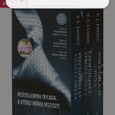
Polecamy
Niezbędne
Wydajność
Targetowanie
Funkcjonalność
Niesklasyfikowane
Niezbędne
Wydajność
Targetowanie
Funkcjonalność
Niesklasyfikowane
Niezbędne pliki cookie umożliwiają korzystanie z
podstawowych funkcji strony internetowej, takich jak
logowanie użytkownika i zarządzanie kontem. Bez
niezbędnych plików cookie nie można prawidłowo