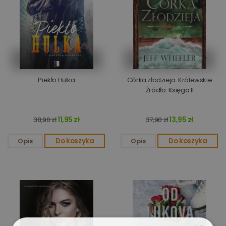
Piekło Hulka
Córka złodzieja. Królewskie
Źródło. Księga II
11,95 zł
13,95 zł
38,90 zł
37,90 zł
Opis
Do koszyka
Opis
Do koszyka