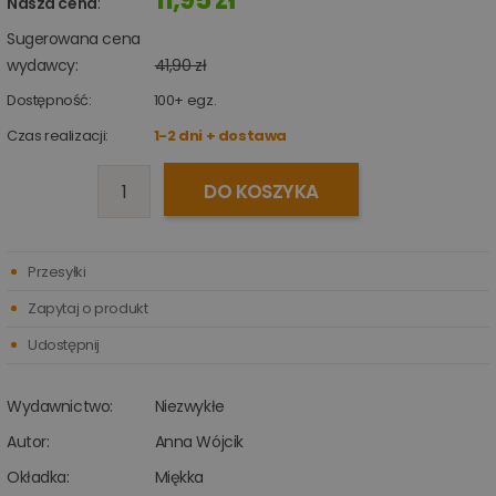
Nasza cena
:
Sugerowana cena
wydawcy:
41,90 zł
Dostępność:
100+
egz.
Czas realizacji:
1-2 dni + dostawa
DO KOSZYKA
Przesyłki
Zapytaj o produkt
Udostępnij
Wydawnictwo:
Niezwykłe
Autor:
Anna Wójcik
Okładka:
Miękka