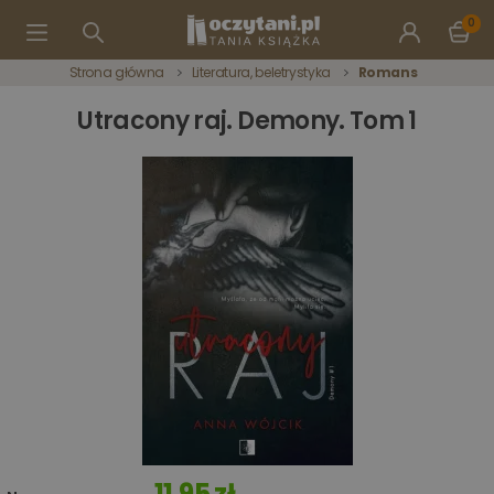
0
Strona główna
Literatura, beletrystyka
Romans
Utracony raj. Demony. Tom 1
11,95 zł