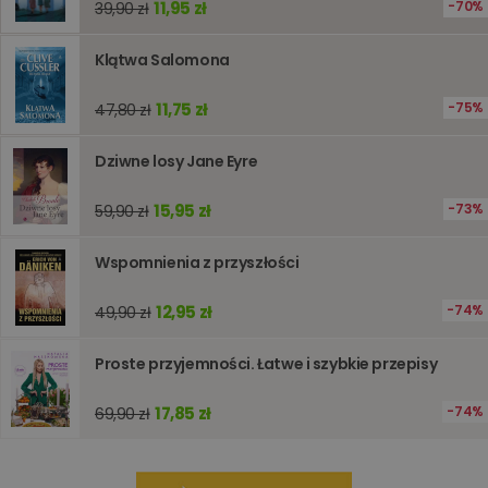
11,95 zł
70%
39,90 zł
internet
pomagaj
analizie i
optymali
Klątwa Salomona
wydajno
strony
internet
11,75 zł
75%
47,80 zł
PHPSESSID
Sesja
Cookie
PHP.net
generow
www.oczytani.pl
Dziwne losy Jane Eyre
przez apl
oparte n
PHP. Jest
15,95 zł
identyfik
73%
59,90 zł
ogólneg
przeznac
używany
Wspomnienia z przyszłości
obsługi
zmiennyc
użytkown
12,95 zł
74%
49,90 zł
Zwykle je
liczba
generow
losowo,
Proste przyjemności. Łatwe i szybkie przepisy
jej użyc
być spec
dla witry
17,85 zł
74%
69,90 zł
dobrym
przykład
utrzymy
statusu
zalogow