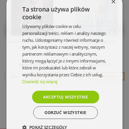
×
Ta strona używa plików
cookie
Używamy plików cookie w celu
personalizacji treści, reklam i analizy naszego
ruchu. Udostępniamy również informacje o
Krwawa królowa. Pocałunek
Od Lukova z miłością
tym, jak korzystasz z naszej witryny, naszym
śmierci. Tom 2.
partnerom reklamowym i analitycznym,
którzy mogą łączyć je z innymi informacjami,
11,95 zł
13,95 zł
38,90 zł
49,90 zł
które im przekazałeś lub które zebrali w
wyniku korzystania przez Ciebie z ich usług.
Opis
Do koszyka
Opis
Do koszyka
Dowiedz się więcej
AKCEPTUJ WSZYSTKIE
ODRZUĆ WSZYSTKIE
POKAŻ SZCZEGÓŁY