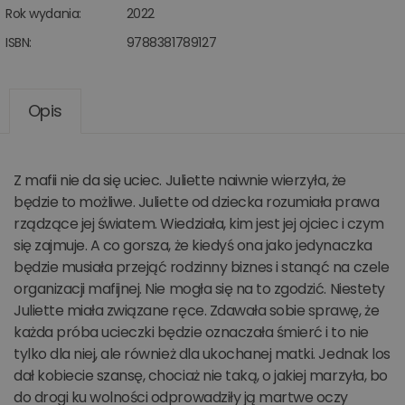
Rok wydania:
2022
ISBN:
9788381789127
Opis
Z mafii nie da się uciec. Juliette naiwnie wierzyła, że
będzie to możliwe. Juliette od dziecka rozumiała prawa
rządzące jej światem. Wiedziała, kim jest jej ojciec i czym
się zajmuje. A co gorsza, że kiedyś ona jako jedynaczka
będzie musiała przejąć rodzinny biznes i stanąć na czele
organizacji mafijnej. Nie mogła się na to zgodzić. Niestety
Juliette miała związane ręce. Zdawała sobie sprawę, że
każda próba ucieczki będzie oznaczała śmierć i to nie
tylko dla niej, ale również dla ukochanej matki. Jednak los
dał kobiecie szansę, chociaż nie taką, o jakiej marzyła, bo
do drogi ku wolności odprowadziły ją martwe oczy